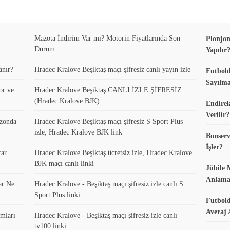
Mazota İndirim Var mı? Motorin Fiyatlarında Son
Plonjon
Durum
Yapılır
anır?
Hradec Kralove Beşiktaş maçı şifresiz canlı yayın izle
Futbold
Sayılma
or ve
Hradec Kralove Beşiktaş CANLI İZLE ŞİFRESİZ
(Hradec Kralove BJK)
Endirek
Verilir?
ezonda
Hradec Kralove Beşiktaş maçı şifresiz S Sport Plus
izle, Hradec Kralove BJK link
Bonserv
İşler?
rar
Hradec Kralove Beşiktaş ücretsiz izle, Hradec Kralove
BJK maçı canlı linki
Jübile 
Anlama
ar Ne
Hradec Kralove - Beşiktaş maçı şifresiz izle canlı S
Sport Plus linki
Futbold
Averaj 
mları
Hradec Kralove - Beşiktaş maçı şifresiz izle canlı
tv100 linki