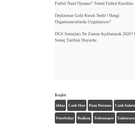
Futbol Nasıl Oynanır? Temel Futbol Kuralları
Deplasman Golü Kuralı Nedir? Hangi
Organizasyonlarda Uygulanıyor?
DGS Sonuçları Ne Zaman Açıklanacak 2026
Sonuç Tarihini Duyurdu
Keşfet
iddaa
Canlı Skor
Puan Durumu
Canlı Anlat
Fenerbahçe
Beşiktaş
Trabzonspor
Galatasara