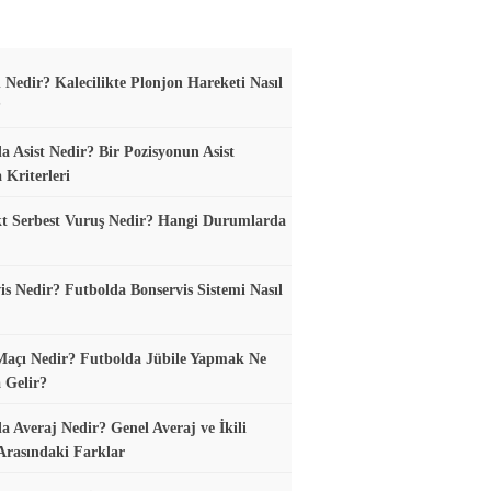
 Nedir? Kalecilikte Plonjon Hareketi Nasıl
?
a Asist Nedir? Bir Pozisyonun Asist
 Kriterleri
t Serbest Vuruş Nedir? Hangi Durumlarda
is Nedir? Futbolda Bonservis Sistemi Nasıl
Maçı Nedir? Futbolda Jübile Yapmak Ne
 Gelir?
a Averaj Nedir? Genel Averaj ve İkili
Arasındaki Farklar