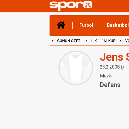
Futbol
Basketbol
GÜNÜN ÖZETİ
İLK 11'İNİ KUR
V
(YENİ) OYUNLAR
CANLI ANLATIM
Jens
23.2.2008 ()
Mevki:
Defans