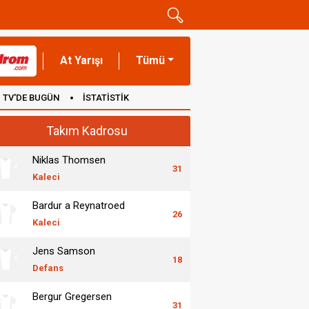
At Yarışı
Tümü
TV'DE BUGÜN
İSTATİSTİK
Takım Kadrosu
Niklas Thomsen
31
Kaleci
Bardur a Reynatroed
26
Kaleci
Jens Samson
18
Defans
Bergur Gregersen
31