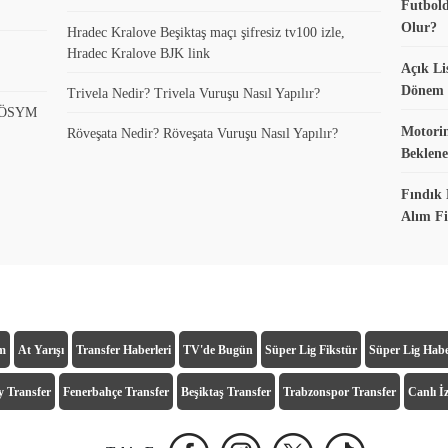
Futbold
Olur?
Hradec Kralove Beşiktaş maçı şifresiz tv100 izle,
Hradec Kralove BJK link
Açık Li
Dönem K
Trivela Nedir? Trivela Vuruşu Nasıl Yapılır?
? ÖSYM
Motorin
Röveşata Nedir? Röveşata Vuruşu Nasıl Yapılır?
Beklene
Fındık 
Alım Fi
ım
At Yarışı
Transfer Haberleri
TV'de Bugün
Süper Lig Fikstür
Süper Lig Habe
y Transfer
Fenerbahçe Transfer
Beşiktaş Transfer
Trabzonspor Transfer
Canlı İz