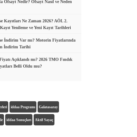
a Ofsayt Nedir? Ofsayt Nasıl ve Neden
se Kayıtları Ne Zaman 2026? AÖL 2.
ayıt Yenileme ve Yeni Kayıt Tarihleri
e İndirim Var mı? Motorin Fiyatlarında
n İndirim Tarihi
Fiyatı Açıklandı mı? 2026 TMO Fındık
yatları Belli Oldu mu?
rleri
iddaa Programı
Galatasaray
le
iddaa Sonuçları
Aktif Sayaç