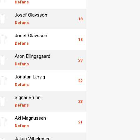
Defans
Josef Olavsson
18
Defans
Josef Olavsson
18
Defans
Aron Ellingsgaard
23
Defans
Jonatan Lervig
22
Defans
Signar Brunni
23
Defans
Aki Magnussen
21
Defans
Jakup Vilhelmsen