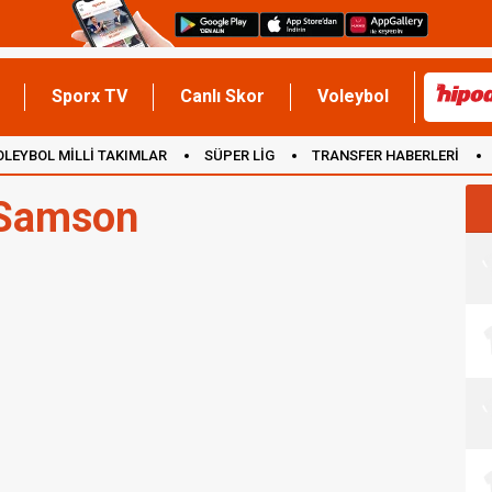
Sporx TV
Canlı Skor
Voleybol
OLEYBOL MİLLİ TAKIMLAR
SÜPER LİG
TRANSFER HABERLERİ
İNGİLTERE
 Samson