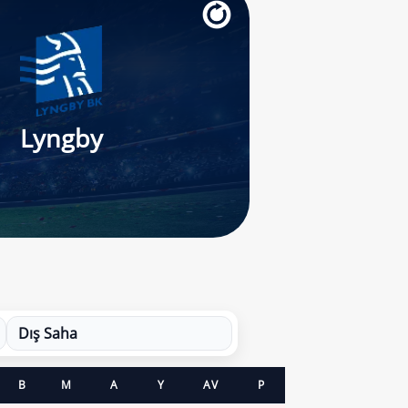
Lyngby
Dış Saha
B
M
A
Y
AV
P