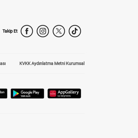
Takip Et
kası
KVKK Aydınlatma Metni Kurumsal