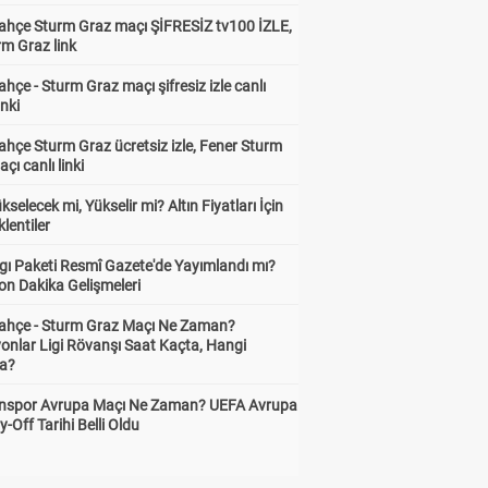
ahçe Sturm Graz maçı ŞİFRESİZ tv100 İZLE,
rm Graz link
hçe - Sturm Graz maçı şifresiz izle canlı
inki
hçe Sturm Graz ücretsiz izle, Fener Sturm
çı canlı linki
ükselecek mi, Yükselir mi? Altın Fiyatları İçin
lentiler
gı Paketi Resmî Gazete'de Yayımlandı mı?
on Dakika Gelişmeleri
ahçe - Sturm Graz Maçı Ne Zaman?
onlar Ligi Rövanşı Saat Kaçta, Hangi
a?
nspor Avrupa Maçı Ne Zaman? UEFA Avrupa
y-Off Tarihi Belli Oldu