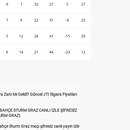
9
7
32
27
5
27
7
9
22
31
-9
25
5
12
26
41
-15
20
6
14
21
44
-23
12
a Zam Mı Geldi? Güncel JTI Sigara Fiyatları
BAHÇE STURM GRAZ CANLI İZLE ŞİFRESİZ
TURM GRAZ)
hçe Sturm Graz maçı şifresiz canlı yayın izle