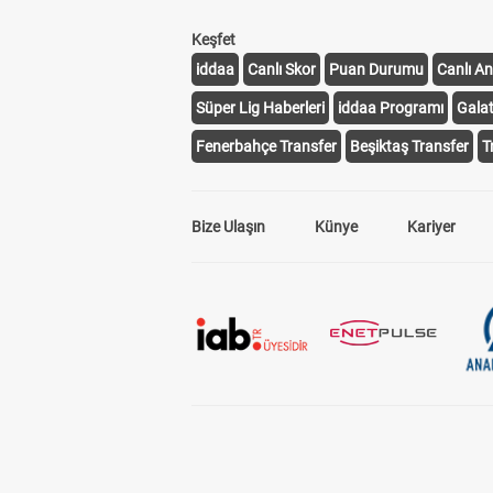
Keşfet
iddaa
Canlı Skor
Puan Durumu
Canlı An
Süper Lig Haberleri
iddaa Programı
Gala
Fenerbahçe Transfer
Beşiktaş Transfer
T
Bize Ulaşın
Künye
Kariyer