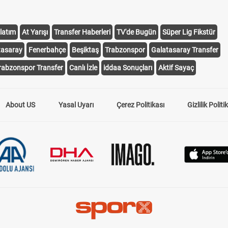
latım
At Yarışı
Transfer Haberleri
TV'de Bugün
Süper Lig Fikstür
tasaray
Fenerbahçe
Beşiktaş
Trabzonspor
Galatasaray Transfer
rabzonspor Transfer
Canlı İzle
iddaa Sonuçları
Aktif Sayaç
About US
Yasal Uyarı
Çerez Politikası
Gizlilik Politi