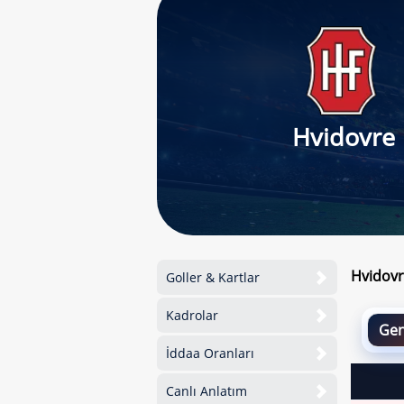
Hvidovre
Hvidovr
Goller & Kartlar
Kadrolar
Gen
İddaa Oranları
Canlı Anlatım