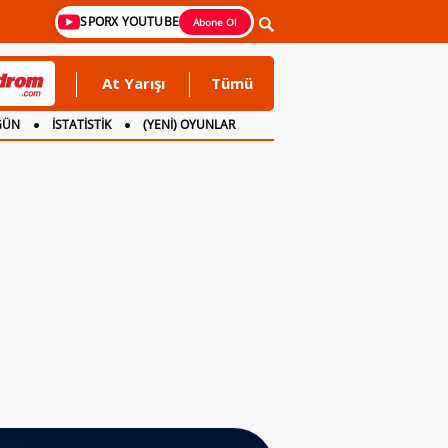
SPORX YOUTUBE
Abone Ol
At Yarışı
Tümü
GÜN
İSTATİSTİK
(YENİ) OYUNLAR