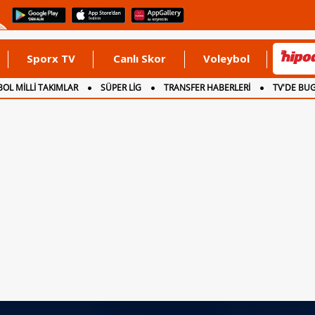
Sporx TV
Canlı Skor
Voleybol
OL MİLLİ TAKIMLAR
SÜPER LİG
TRANSFER HABERLERİ
TV'DE BU