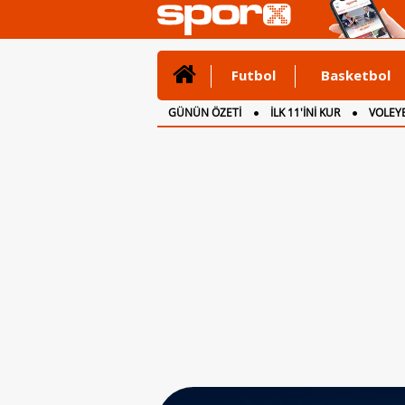
Futbol
Basketbol
GÜNÜN ÖZETİ
İLK 11'İNİ KUR
VOLEYB
CANLI ANLATIM
İNGİLTERE