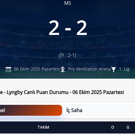
MS
2 - 2
(İY : 2-1)
06 Ekim 2025 Pazartesi
Pro Ventilation Arena
1. Lig
e - Lyngby Canlı Puan Durumu - 06 Ekim 2025 Pazartesi
el
İç Saha
TAKIM
O
G