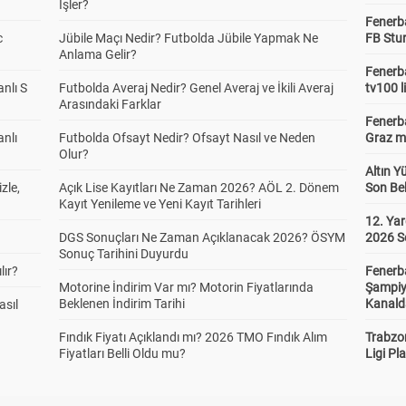
İşler?
Fenerb
c
Jübile Maçı Nedir? Futbolda Jübile Yapmak Ne
FB Stu
Anlama Gelir?
Fenerba
anlı S
Futbolda Averaj Nedir? Genel Averaj ve İkili Averaj
tv100 l
Arasındaki Farklar
Fenerba
anlı
Futbolda Ofsayt Nedir? Ofsayt Nasıl ve Neden
Graz ma
Olur?
Altın Y
zle,
Açık Lise Kayıtları Ne Zaman 2026? AÖL 2. Dönem
Son Bek
Kayıt Yenileme ve Yeni Kayıt Tarihleri
12. Yar
DGS Sonuçları Ne Zaman Açıklanacak 2026? ÖSYM
2026 S
Sonuç Tarihini Duyurdu
lır?
Fenerb
Motorine İndirim Var mı? Motorin Fiyatlarında
Şampiy
Beklenen İndirim Tarihi
Kanald
asıl
Fındık Fiyatı Açıklandı mı? 2026 TMO Fındık Alım
Trabzo
Fiyatları Belli Oldu mu?
Ligi Pla