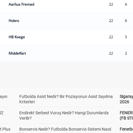
Aarhus Fremad
22
6
Hobro
22
6
HB Koege
22
5
Middelfart
22
2
yayın
Futbolda Asist Nedir? Bir Pozisyonun Asist Sayılma
Sigaray
Kriterleri
2026
İZ
Endirekt Serbest Vuruş Nedir? Hangi Durumlarda
FENER
Verilir?
(FB S
t Plus
Bonservis Nedir? Futbolda Bonservis Sistemi Nasıl
Fenerba