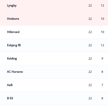
Lyngby
22
12
Hvidovre
22
10
Hilleroed
22
10
Esbjerg fB
22
12
Kolding
22
9
AC Horsens
22
8
AaB
22
7
B 93
22
8