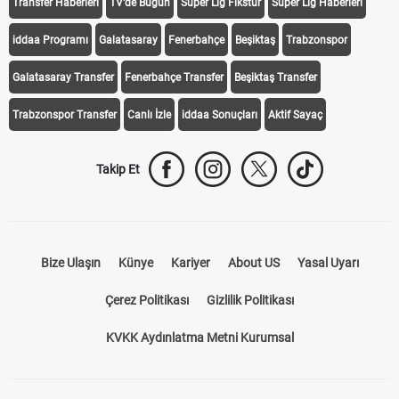
Transfer Haberleri
TV'de Bugün
Süper Lig Fikstür
Süper Lig Haberleri
iddaa Programı
Galatasaray
Fenerbahçe
Beşiktaş
Trabzonspor
Galatasaray Transfer
Fenerbahçe Transfer
Beşiktaş Transfer
Trabzonspor Transfer
Canlı İzle
iddaa Sonuçları
Aktif Sayaç
Takip Et
Bize Ulaşın
Künye
Kariyer
About US
Yasal Uyarı
Çerez Politikası
Gizlilik Politikası
KVKK Aydınlatma Metni Kurumsal