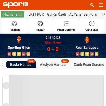
İLK11 KUR
Günün Özeti
At Yarışı Bankoları
TV
Hızlı Erişim
Takımım
Fikstür
Puan Durumu
Canlı Skor
21.11.2021
Maç Sonu
Sporting Gijon
Real Zaragoza
0 - 0
M
B
B
M
B
M
B
B
M
B
Yeni
Yeni
ik
Baskı Haritası
Aksiyon Haritası
Canlı Puan Durumu