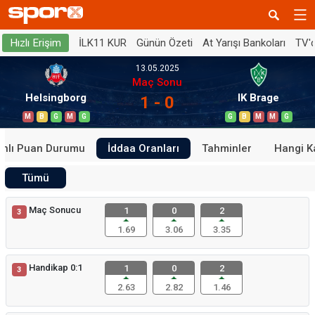
İLK11 KUR
Günün Özeti
At Yarışı Bankoları
TV'
Hızlı Erişim
13.05.2025
Maç Sonu
Helsingborg
IK Brage
1 - 0
M
B
G
M
G
G
B
M
M
G
anlı Puan Durumu
İddaa Oranları
Tahminler
Hangi K
Tümü
Maç Sonucu
1
0
2
3
1.69
3.06
3.35
Handikap 0:1
1
0
2
3
2.63
2.82
1.46