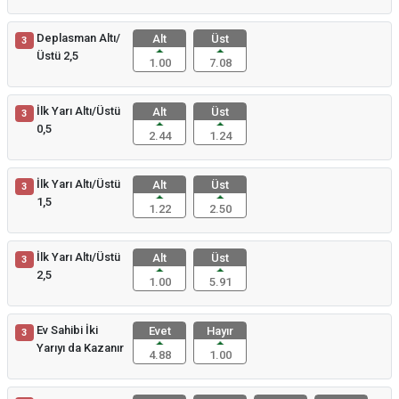
Deplasman Altı/
Alt
Üst
3
Üstü 2,5
1.00
7.08
İlk Yarı Altı/Üstü
Alt
Üst
3
0,5
2.44
1.24
İlk Yarı Altı/Üstü
Alt
Üst
3
1,5
1.22
2.50
İlk Yarı Altı/Üstü
Alt
Üst
3
2,5
1.00
5.91
Ev Sahibi İki
Evet
Hayır
3
Yarıyı da Kazanır
4.88
1.00