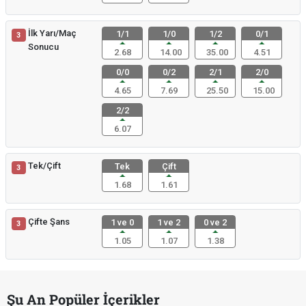
İlk Yarı/Maç
1/1
1/0
1/2
0/1
3
Sonucu
2.68
14.00
35.00
4.51
0/0
0/2
2/1
2/0
4.65
7.69
25.50
15.00
2/2
6.07
Tek/Çift
Tek
Çift
3
1.68
1.61
Çifte Şans
1 ve 0
1 ve 2
0 ve 2
3
1.05
1.07
1.38
Şu An Popüler İçerikler