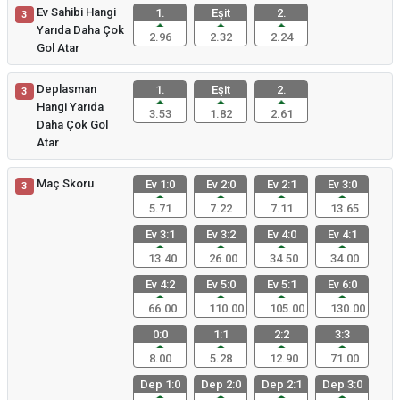
Ev Sahibi Hangi
1.
Eşit
2.
3
Yarıda Daha Çok
2.96
2.32
2.24
Gol Atar
Deplasman
1.
Eşit
2.
3
Hangi Yarıda
3.53
1.82
2.61
Daha Çok Gol
Atar
Maç Skoru
Ev 1:0
Ev 2:0
Ev 2:1
Ev 3:0
3
5.71
7.22
7.11
13.65
Ev 3:1
Ev 3:2
Ev 4:0
Ev 4:1
13.40
26.00
34.50
34.00
Ev 4:2
Ev 5:0
Ev 5:1
Ev 6:0
66.00
110.00
105.00
130.00
0:0
1:1
2:2
3:3
8.00
5.28
12.90
71.00
Dep 1:0
Dep 2:0
Dep 2:1
Dep 3:0