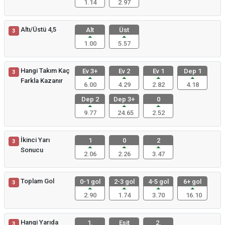
1.14
2.97
Altı/Üstü 4,5
Alt
Üst
3
1.00
5.57
Hangi Takım Kaç
Ev 3+
Ev 2
Ev 1
Dep 1
3
Farkla Kazanır
6.00
4.29
2.82
4.18
Dep 2
Dep 3+
0
9.77
24.65
2.52
İkinci Yarı
1
0
2
3
Sonucu
2.06
2.26
3.47
Toplam Gol
0-1 gol
2-3 gol
4-5 gol
6+ gol
3
2.90
1.74
3.70
16.10
Hangi Yarıda
1.
Eşit
2.
3