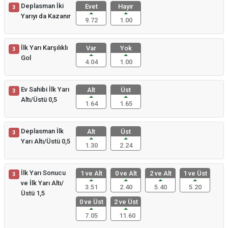
Deplasman İki
Evet
Hayır
3
Yarıyı da Kazanır
9.72
1.00
İlk Yarı Karşılıklı
Var
Yok
3
Gol
4.04
1.00
Ev Sahibi İlk Yarı
Alt
Üst
3
Altı/Üstü 0,5
1.64
1.65
Deplasman İlk
Alt
Üst
3
Yarı Altı/Üstü 0,5
1.30
2.24
İlk Yarı Sonucu
1 ve Alt
0 ve Alt
2 ve Alt
1 ve Üst
3
ve İlk Yarı Altı/
3.51
2.40
5.40
5.20
Üstü 1,5
0 ve Üst
2 ve Üst
7.05
11.60