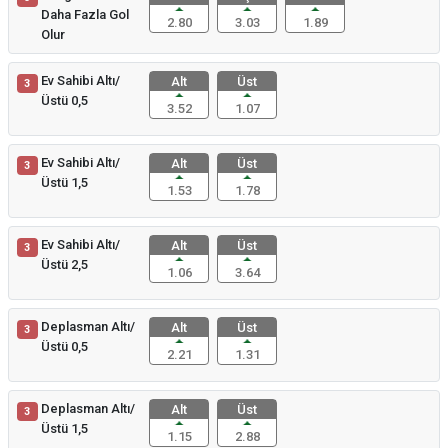
Daha Fazla Gol
2.80
3.03
1.89
Olur
Ev Sahibi Altı/
Alt
Üst
3
Üstü 0,5
3.52
1.07
Ev Sahibi Altı/
Alt
Üst
3
Üstü 1,5
1.53
1.78
Ev Sahibi Altı/
Alt
Üst
3
Üstü 2,5
1.06
3.64
Deplasman Altı/
Alt
Üst
3
Üstü 0,5
2.21
1.31
Deplasman Altı/
Alt
Üst
3
Üstü 1,5
1.15
2.88