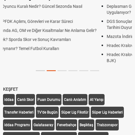
Deplasman Golü Kuralı Nedir? Hangi Organizasyonlarda
Uygulanıyor?
DGS Sonuçları Ne Zaman Açıklanacak 2026? ÖSYM Sonuç
Tarihini Duyurdu
Mazota İndirim Var mı? Motorin Fiyatlarında Son Durum
Hradec Kralove Beşiktaş maçı şifresiz canlı yayın izle
Hradec Kralove Beşiktaş CANLI İZLE ŞİFRESİZ (Hradec Kralove
BJK)
KEŞFET
iddaa
Canlı Skor
Puan Durumu
Canlı Anlatım
At Yarışı
Transfer Haberleri
TV'de Bugün
Süper Lig Fikstür
Süper Lig Haberleri
iddaa Programı
Galatasaray
Fenerbahçe
Beşiktaş
Trabzonspor