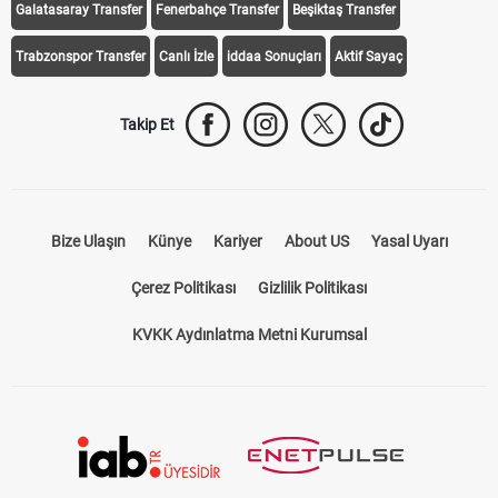
Galatasaray Transfer
Fenerbahçe Transfer
Beşiktaş Transfer
Trabzonspor Transfer
Canlı İzle
iddaa Sonuçları
Aktif Sayaç
Takip Et
Bize Ulaşın
Künye
Kariyer
About US
Yasal Uyarı
Çerez Politikası
Gizlilik Politikası
KVKK Aydınlatma Metni Kurumsal