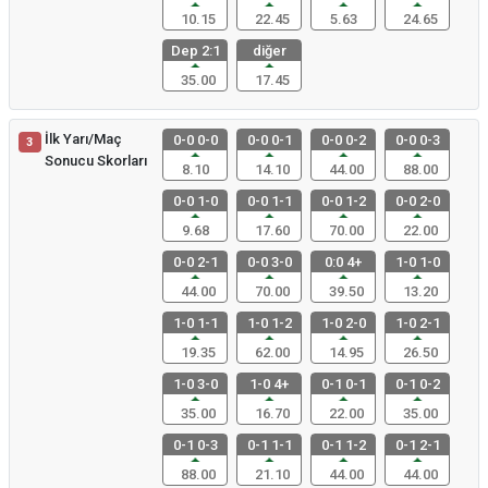
10.15
22.45
5.63
24.65
Dep 2:1
diğer
35.00
17.45
İlk Yarı/Maç
0-0 0-0
0-0 0-1
0-0 0-2
0-0 0-3
3
Sonucu Skorları
8.10
14.10
44.00
88.00
0-0 1-0
0-0 1-1
0-0 1-2
0-0 2-0
9.68
17.60
70.00
22.00
0-0 2-1
0-0 3-0
0:0 4+
1-0 1-0
44.00
70.00
39.50
13.20
1-0 1-1
1-0 1-2
1-0 2-0
1-0 2-1
19.35
62.00
14.95
26.50
1-0 3-0
1-0 4+
0-1 0-1
0-1 0-2
35.00
16.70
22.00
35.00
0-1 0-3
0-1 1-1
0-1 1-2
0-1 2-1
88.00
21.10
44.00
44.00