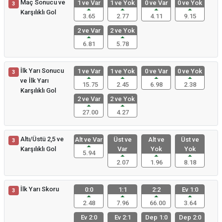
Maç Sonucu ve
1 ve Var
1 ve Yok
0 ve Var
0 ve Yok
3
Karşılıklı Gol
3.65
2.77
4.11
9.15
2 ve Var
2 ve Yok
6.81
5.78
İlk Yarı Sonucu
1 ve Var
1 ve Yok
0 ve Var
0 ve Yok
3
ve İlk Yarı
15.75
2.45
6.98
2.38
Karşılıklı Gol
2 ve Var
2 ve Yok
27.00
4.27
Altı/Üstü 2,5 ve
Alt ve Var
Üst ve
Alt ve
Üst ve
3
Karşılıklı Gol
Var
Yok
Yok
5.94
2.07
1.96
8.18
İlk Yarı Skoru
0:0
1:1
2:2
Ev 1:0
3
2.48
7.96
66.00
3.64
Ev 2:0
Ev 2:1
Dep 1:0
Dep 2:0