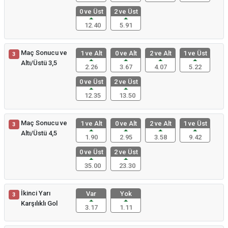
0 ve Üst
2 ve Üst
12.40
5.91
Maç Sonucu ve
1 ve Alt
0 ve Alt
2 ve Alt
1 ve Üst
3
Altı/Üstü 3,5
2.26
3.67
4.07
5.22
0 ve Üst
2 ve Üst
12.35
13.50
Maç Sonucu ve
1 ve Alt
0 ve Alt
2 ve Alt
1 ve Üst
3
Altı/Üstü 4,5
1.90
2.95
3.58
9.42
0 ve Üst
2 ve Üst
35.00
23.30
İkinci Yarı
Var
Yok
3
Karşılıklı Gol
3.17
1.11