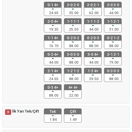
0-1 4+
2-0 2-0
2-0 2-1
2-0 3-0
24.65
35.00
62.00
44.00
2-0 4+
1-1 1-1
1-1 1-2
1-1 2-1
19.35
25.50
44.00
31.00
1-1 4+
0-2 0-2
0-2 0-3
0-2 1-2
16.70
88.00
88.00
88.00
0-2 4+
3-0 3-0
3-0 4+
2-1 2-1
44.00
88.00
44.00
79.00
2-1 4+
1-2 1-2
1-2 4+
0-3 0-3
24.65
88.00
39.50
88.00
0-3 4+
4+ 4+
88.00
22.00
İlk Yarı Tek/Çift
Tek
Çift
3
1.84
1.49