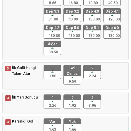
8.66
16.80
10.80
49.50
Dep 3:1
Dep 3:2
Dep 4:0
Dep 4:1
31.00
40.00
130.00
125.00
Dep 4:2
Dep 5:0
Dep 5:1
Dep 6:0
130.00
130.00
130.00
130.00
diğer
38.50
İlk Golü Hangi
1
Gol
2
3
Takım Atar
Olmaz
1.50
2.24
9.59
İlk Yarı Sonucu
1
0
2
3
2.26
1.92
3.96
Karşılıklı Gol
Var
Yok
3
1.63
1.66