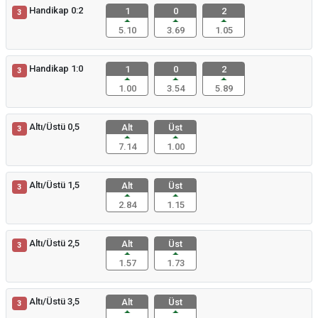
Handikap 0:2
1
0
2
3
5.10
3.69
1.05
Handikap 1:0
1
0
2
3
1.00
3.54
5.89
Altı/Üstü 0,5
Alt
Üst
3
7.14
1.00
Altı/Üstü 1,5
Alt
Üst
3
2.84
1.15
Altı/Üstü 2,5
Alt
Üst
3
1.57
1.73
Altı/Üstü 3,5
Alt
Üst
3