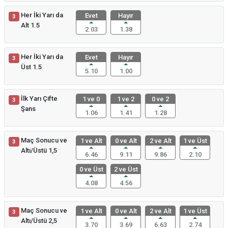
Her İki Yarı da
Evet
Hayır
3
Alt 1.5
2.03
1.38
Her İki Yarı da
Evet
Hayır
3
Üst 1.5
5.10
1.00
İlk Yarı Çifte
1 ve 0
1 ve 2
0 ve 2
3
Şans
1.06
1.41
1.28
Maç Sonucu ve
1 ve Alt
0 ve Alt
2 ve Alt
1 ve Üst
3
Altı/Üstü 1,5
6.46
9.11
9.86
2.10
0 ve Üst
2 ve Üst
4.08
4.56
Maç Sonucu ve
1 ve Alt
0 ve Alt
2 ve Alt
1 ve Üst
3
Altı/Üstü 2,5
3.70
3.69
6.63
2.74