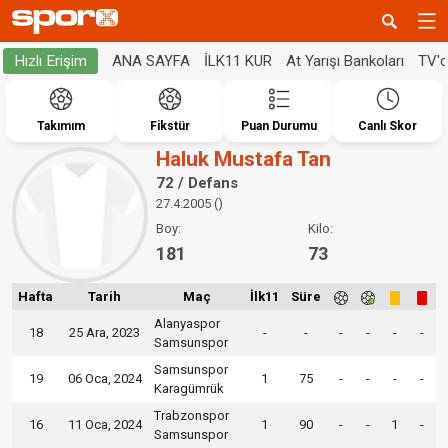
ANA SAYFA
İLK11 KUR
At Yarışı Bankoları
TV'
Hızlı Erişim
Takımım
Fikstür
Puan Durumu
Canlı Skor
Haluk Mustafa Tan
72 / Defans
27.4.2005 ()
Boy:
Kilo:
181
73
Hafta
Tarih
Maç
İlk11
Süre
Alanyaspor
18
25 Ara, 2023
-
-
-
-
-
-
Samsunspor
Samsunspor
19
06 Oca, 2024
1
75
-
-
-
-
Karagümrük
Trabzonspor
16
11 Oca, 2024
1
90
-
-
1
-
Samsunspor