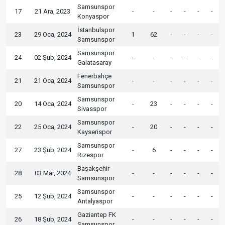
Samsunspor
17
21 Ara, 2023
-
-
-
-
-
-
Konyaspor
İstanbulspor
23
29 Oca, 2024
1
62
-
-
-
-
Samsunspor
Samsunspor
24
02 Şub, 2024
-
-
-
-
-
-
Galatasaray
Fenerbahçe
21
21 Oca, 2024
-
-
-
-
-
-
Samsunspor
Samsunspor
20
14 Oca, 2024
-
23
-
-
-
-
Sivasspor
Samsunspor
22
25 Oca, 2024
-
20
-
-
-
-
Kayserispor
Samsunspor
27
23 Şub, 2024
-
6
-
-
-
-
Rizespor
Başakşehir
28
03 Mar, 2024
-
-
-
-
-
-
Samsunspor
Samsunspor
25
12 Şub, 2024
-
-
-
-
-
-
Antalyaspor
Gaziantep FK
26
18 Şub, 2024
-
-
-
-
-
-
Samsunspor