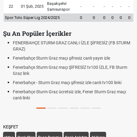
Başakşehir
22
01 Şub, 2025
-
-
-
-
-
-
Samsunspor
Spor Toto Süper Lig 2024/2025
0
0
0
0
0
0
Şu An Popüler İçerikler
FENERBAHÇE STURM GRAZ CANLI İZLE ŞİFRESİZ (FB STURM
GRAZ)
Fenerbahçe Sturm Graz maçı şifresiz canlı yayın izle
Fenerbahçe Sturm Graz maçı ŞİFRESİZ tv100 İZLE, FB Sturm
Graz link
Fenerbahçe - Sturm Graz maçı şifresiz izle canlı tv100 linki
Fenerbahçe Sturm Graz ücretsiz izle, Fener Sturm Graz maçı
canlı linki
KEŞFET