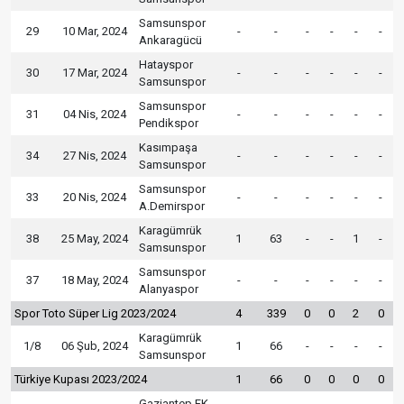
Samsunspor
29
10 Mar, 2024
-
-
-
-
-
-
Ankaragücü
Hatayspor
30
17 Mar, 2024
-
-
-
-
-
-
Samsunspor
Samsunspor
31
04 Nis, 2024
-
-
-
-
-
-
Pendikspor
Kasımpaşa
34
27 Nis, 2024
-
-
-
-
-
-
Samsunspor
Samsunspor
33
20 Nis, 2024
-
-
-
-
-
-
A.Demirspor
Karagümrük
38
25 May, 2024
1
63
-
-
1
-
Samsunspor
Samsunspor
37
18 May, 2024
-
-
-
-
-
-
Alanyaspor
Spor Toto Süper Lig 2023/2024
4
339
0
0
2
0
Karagümrük
1/8
06 Şub, 2024
1
66
-
-
-
-
Samsunspor
Türkiye Kupası 2023/2024
1
66
0
0
0
0
Gaziantep FK