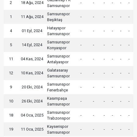
2
18 Ağu, 2024
-
-
-
-
-
-
Samsunspor
Samsunspor
1
11 Ağu, 2024
-
-
-
-
-
-
Beşiktaş
Hatayspor
4
01 Eyl, 2024
-
-
-
-
-
-
Samsunspor
Samsunspor
5
14 Eyl, 2024
-
-
-
-
-
-
Konyaspor
Samsunspor
11
04 Kas, 2024
-
-
-
-
-
-
Antalyaspor
Galatasaray
12
10 Kas, 2024
-
-
-
-
-
-
Samsunspor
Samsunspor
9
20 Eki, 2024
-
-
-
-
-
-
Fenerbahçe
Kasımpaşa
10
26 Eki, 2024
-
-
-
-
-
-
Samsunspor
Samsunspor
18
04 Oca, 2025
-
-
-
-
-
-
Trabzonspor
Kayserispor
19
11 Oca, 2025
-
-
-
-
-
-
Samsunspor