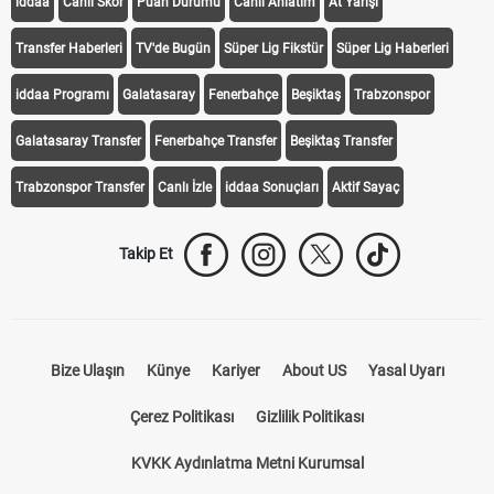
iddaa
Canlı Skor
Puan Durumu
Canlı Anlatım
At Yarışı
Transfer Haberleri
TV'de Bugün
Süper Lig Fikstür
Süper Lig Haberleri
iddaa Programı
Galatasaray
Fenerbahçe
Beşiktaş
Trabzonspor
Galatasaray Transfer
Fenerbahçe Transfer
Beşiktaş Transfer
Trabzonspor Transfer
Canlı İzle
iddaa Sonuçları
Aktif Sayaç
Takip Et
Bize Ulaşın
Künye
Kariyer
About US
Yasal Uyarı
Çerez Politikası
Gizlilik Politikası
KVKK Aydınlatma Metni Kurumsal