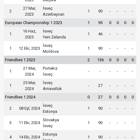
27 Mar,
İsveç
2
1
90
-
-
-
-
2023
Azerbaycan
European Championship 1 2023
1
95
0
0
0
0
16 Haz,
İsveç
1
1
46
-
-
-
-
2023
Yeni Zelanda
İsveç
1
12 Eki, 2023
1
90
-
-
-
-
Moldova
Friendlies 1 2023
2
136
0
0
0
0
21 Mar,
Portekiz
1
-
-
-
-
-
-
2024
İsveç
25 Mar,
İsveç
1
-
27
-
-
-
-
2024
Arnavutluk
Friendlies 1 2024
0
27
0
0
0
0
İsveç
2
08 Eyl, 2024
1
90
-
-
-
-
Estonya
Slovakya
3
11 Eki, 2024
1
90
-
-
-
-
İsveç
Estonya
4
14 Eki, 2024
1
90
-
-
-
-