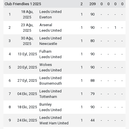
Club Friendlies 1 2025
2
209
0
0
0
0
18 Ağu,
Leeds United
1
1
90
-
-
-
-
2025
Everton
23 Ağu,
Arsenal
2
1
90
-
-
1
-
2025
Leeds United
30 Ağu,
Leeds United
3
1
80
-
-
-
-
2025
Newcastle
Fulham
4
13 Eyl, 2025
1
90
-
-
-
-
Leeds United
Wolves
5
20 Eyl, 2025
1
90
-
-
-
-
Leeds United
Leeds United
6
27 Eyl, 2025
1
88
-
-
-
-
Bournemouth
Leeds United
7
04 Eki, 2025
1
79
-
-
-
-
Tottenham
Burnley
8
18 Eki, 2025
1
90
-
-
-
-
Leeds United
Leeds United
9
24 Eki, 2025
1
44
-
-
-
-
West Ham United