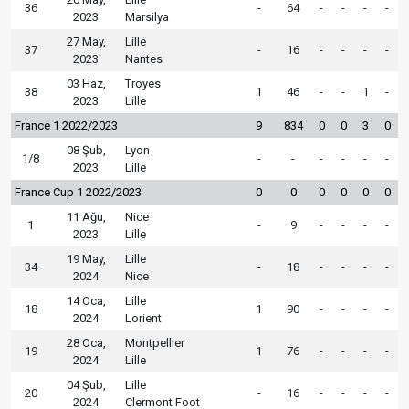
36
-
64
-
-
-
-
2023
Marsilya
27 May,
Lille
37
-
16
-
-
-
-
2023
Nantes
03 Haz,
Troyes
38
1
46
-
-
1
-
2023
Lille
France 1 2022/2023
9
834
0
0
3
0
08 Şub,
Lyon
1/8
-
-
-
-
-
-
2023
Lille
France Cup 1 2022/2023
0
0
0
0
0
0
11 Ağu,
Nice
1
-
9
-
-
-
-
2023
Lille
19 May,
Lille
34
-
18
-
-
-
-
2024
Nice
14 Oca,
Lille
18
1
90
-
-
-
-
2024
Lorient
28 Oca,
Montpellier
19
1
76
-
-
-
-
2024
Lille
04 Şub,
Lille
20
-
16
-
-
-
-
2024
Clermont Foot