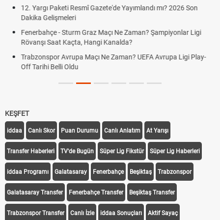
12. Yargı Paketi Resmî Gazete'de Yayımlandı mı? 2026 Son
Dakika Gelişmeleri
Fenerbahçe - Sturm Graz Maçı Ne Zaman? Şampiyonlar Ligi
Rövanşı Saat Kaçta, Hangi Kanalda?
Trabzonspor Avrupa Maçı Ne Zaman? UEFA Avrupa Ligi Play-
Off Tarihi Belli Oldu
KEŞFET
iddaa
Canlı Skor
Puan Durumu
Canlı Anlatım
At Yarışı
Transfer Haberleri
TV'de Bugün
Süper Lig Fikstür
Süper Lig Haberleri
iddaa Programı
Galatasaray
Fenerbahçe
Beşiktaş
Trabzonspor
Galatasaray Transfer
Fenerbahçe Transfer
Beşiktaş Transfer
Trabzonspor Transfer
Canlı İzle
iddaa Sonuçları
Aktif Sayaç