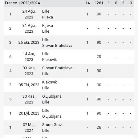
France 1 2023/2024
14
1261
1
0
2
0
24 Ağu,
Lille
1
1
90
-
-
-
-
2023
Rijeka
31 Ağu,
Rijeka
2
-
-
-
-
-
-
2023
Lille
Lille
3
26 Eki, 2023
1
90
-
-
-
-
Slovan Bratislava
14 Ara,
Lille
6
-
23
-
-
-
-
2023
Klaksvik
09 Kas,
Slovan Bratislava
4
1
90
-
-
-
-
2023
Lille
Klaksvik
2
05 Eki, 2023
1
90
-
-
-
-
Lille
30 Kas,
O.Ljubljana
5
1
90
-
-
-
-
2023
Lille
Lille
1
20 Eyl, 2023
1
90
-
-
-
-
O.Ljubljana
07 Mar,
Sturm Graz
1
-
26
-
-
-
-
2024
Lille