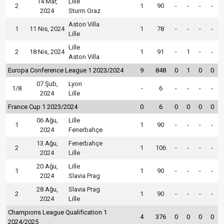
14 Mar,
Lille
2
1
90
-
-
-
-
2024
Sturm Graz
Aston Villa
1
11 Nis, 2024
1
78
-
-
-
-
Lille
Lille
2
18 Nis, 2024
1
91
-
1
-
-
Aston Villa
Europa Conference League 1 2023/2024
9
848
0
1
0
0
07 Şub,
Lyon
1/8
-
6
-
-
-
-
2024
Lille
France Cup 1 2023/2024
0
6
0
0
0
0
06 Ağu,
Lille
1
1
90
-
-
-
-
2024
Fenerbahçe
13 Ağu,
Fenerbahçe
2
1
106
-
-
-
-
2024
Lille
20 Ağu,
Lille
1
1
90
-
-
-
-
2024
Slavia Prag
28 Ağu,
Slavia Prag
2
1
90
-
-
-
-
2024
Lille
Champions League Qualification 1
4
376
0
0
0
0
2024/2025