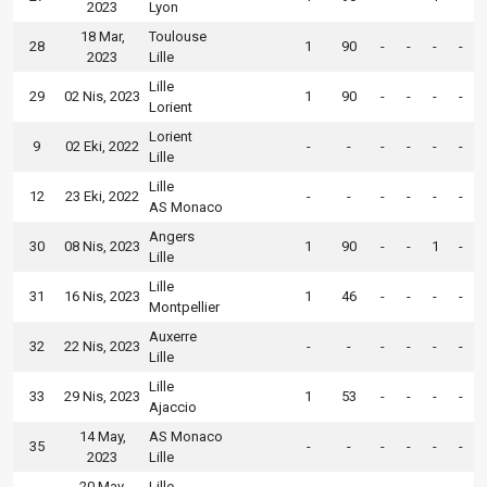
2023
Lyon
18 Mar,
Toulouse
28
1
90
-
-
-
-
2023
Lille
Lille
29
02 Nis, 2023
1
90
-
-
-
-
Lorient
Lorient
9
02 Eki, 2022
-
-
-
-
-
-
Lille
Lille
12
23 Eki, 2022
-
-
-
-
-
-
AS Monaco
Angers
30
08 Nis, 2023
1
90
-
-
1
-
Lille
Lille
31
16 Nis, 2023
1
46
-
-
-
-
Montpellier
Auxerre
32
22 Nis, 2023
-
-
-
-
-
-
Lille
Lille
33
29 Nis, 2023
1
53
-
-
-
-
Ajaccio
14 May,
AS Monaco
35
-
-
-
-
-
-
2023
Lille
20 May,
Lille