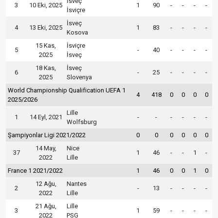
İsveç
3
10 Eki, 2025
1
90
-
-
-
-
İsviçre
İsveç
4
13 Eki, 2025
1
83
-
-
-
-
Kosova
15 Kas,
İsviçre
5
-
40
-
-
-
-
2025
İsveç
18 Kas,
İsveç
6
-
25
-
-
-
-
2025
Slovenya
World Championship Qualification UEFA 1
4
418
0
0
0
0
2025/2026
Lille
1
14 Eyl, 2021
-
-
-
-
-
-
Wolfsburg
Şampiyonlar Ligi 2021/2022
0
0
0
0
0
0
14 May,
Nice
37
1
46
-
-
1
-
2022
Lille
France 1 2021/2022
1
46
0
0
1
0
12 Ağu,
Nantes
2
-
13
-
-
-
-
2022
Lille
21 Ağu,
Lille
3
1
59
-
-
-
-
2022
PSG