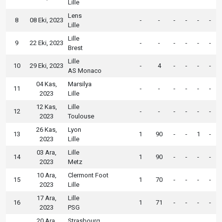
Lille
Lens
8
08 Eki, 2023
-
-
-
-
-
-
Lille
Lille
9
22 Eki, 2023
-
-
-
-
-
-
Brest
Lille
10
29 Eki, 2023
-
4
-
-
-
-
AS Monaco
04 Kas,
Marsilya
11
-
-
-
-
-
-
2023
Lille
12 Kas,
Lille
12
-
-
-
-
-
-
2023
Toulouse
26 Kas,
Lyon
13
1
90
-
-
1
-
2023
Lille
03 Ara,
Lille
14
1
90
-
-
-
-
2023
Metz
10 Ara,
Clermont Foot
15
1
70
-
-
-
-
2023
Lille
17 Ara,
Lille
16
1
71
-
-
-
-
2023
PSG
20 Ara,
Strasbourg