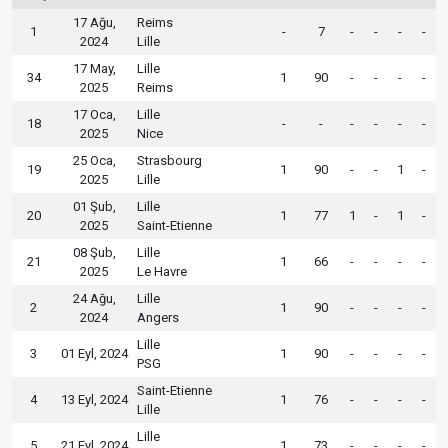
17 Ağu,
Reims
1
-
7
-
-
-
-
2024
Lille
17 May,
Lille
34
1
90
-
-
-
-
2025
Reims
17 Oca,
Lille
18
-
-
-
-
-
-
2025
Nice
25 Oca,
Strasbourg
19
1
90
-
-
1
-
2025
Lille
01 Şub,
Lille
20
1
77
1
-
1
-
2025
Saint-Etienne
08 Şub,
Lille
21
1
66
-
-
-
-
2025
Le Havre
24 Ağu,
Lille
2
1
90
-
-
-
-
2024
Angers
Lille
3
01 Eyl, 2024
1
90
-
-
-
-
PSG
Saint-Etienne
4
13 Eyl, 2024
1
76
-
-
-
-
Lille
Lille
5
21 Eyl, 2024
1
73
-
-
-
-