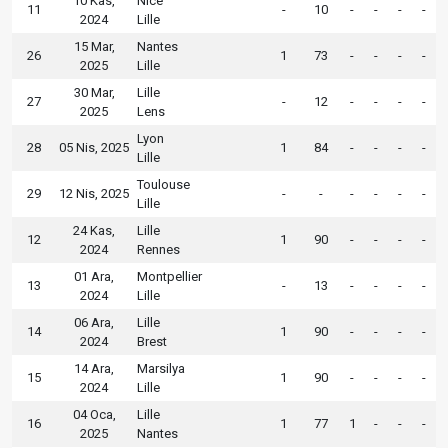
10 Kas,
Nice
11
-
10
-
-
-
-
2024
Lille
15 Mar,
Nantes
26
1
73
-
-
-
-
2025
Lille
30 Mar,
Lille
27
-
12
-
-
-
-
2025
Lens
Lyon
28
05 Nis, 2025
1
84
-
-
-
-
Lille
Toulouse
29
12 Nis, 2025
-
-
-
-
-
-
Lille
24 Kas,
Lille
12
1
90
-
-
-
-
2024
Rennes
01 Ara,
Montpellier
13
-
13
-
-
-
-
2024
Lille
06 Ara,
Lille
14
1
90
-
-
-
-
2024
Brest
14 Ara,
Marsilya
15
1
90
-
-
-
-
2024
Lille
04 Oca,
Lille
16
1
77
1
-
-
-
2025
Nantes