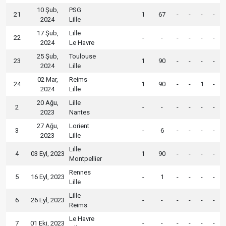
10 Şub,
PSG
21
1
67
-
-
-
-
2024
Lille
17 Şub,
Lille
22
-
-
-
-
-
-
2024
Le Havre
25 Şub,
Toulouse
23
1
90
-
-
-
-
2024
Lille
02 Mar,
Reims
24
1
90
-
-
1
-
2024
Lille
20 Ağu,
Lille
2
-
-
-
-
-
-
2023
Nantes
27 Ağu,
Lorient
3
-
6
-
-
-
-
2023
Lille
Lille
4
03 Eyl, 2023
1
90
-
-
-
-
Montpellier
Rennes
5
16 Eyl, 2023
-
1
-
-
-
-
Lille
Lille
6
26 Eyl, 2023
-
-
-
-
-
-
Reims
Le Havre
7
01 Eki, 2023
-
-
-
-
-
-