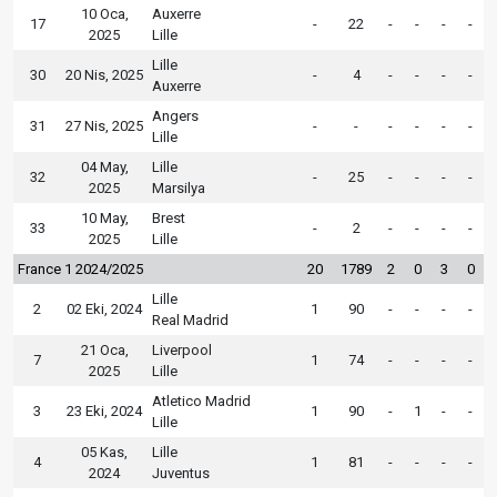
10 Oca,
Auxerre
17
-
22
-
-
-
-
2025
Lille
Lille
30
20 Nis, 2025
-
4
-
-
-
-
Auxerre
Angers
31
27 Nis, 2025
-
-
-
-
-
-
Lille
04 May,
Lille
32
-
25
-
-
-
-
2025
Marsilya
10 May,
Brest
33
-
2
-
-
-
-
2025
Lille
France 1 2024/2025
20
1789
2
0
3
0
Lille
2
02 Eki, 2024
1
90
-
-
-
-
Real Madrid
21 Oca,
Liverpool
7
1
74
-
-
-
-
2025
Lille
Atletico Madrid
3
23 Eki, 2024
1
90
-
1
-
-
Lille
05 Kas,
Lille
4
1
81
-
-
-
-
2024
Juventus