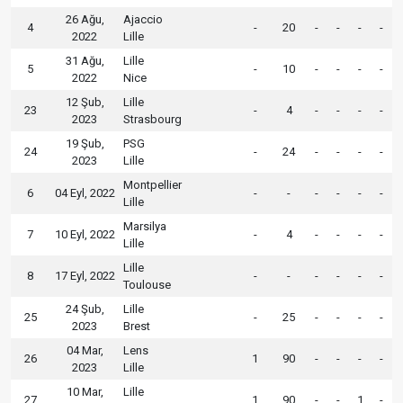
26 Ağu,
Ajaccio
4
-
20
-
-
-
-
2022
Lille
31 Ağu,
Lille
5
-
10
-
-
-
-
2022
Nice
12 Şub,
Lille
23
-
4
-
-
-
-
2023
Strasbourg
19 Şub,
PSG
24
-
24
-
-
-
-
2023
Lille
Montpellier
6
04 Eyl, 2022
-
-
-
-
-
-
Lille
Marsilya
7
10 Eyl, 2022
-
4
-
-
-
-
Lille
Lille
8
17 Eyl, 2022
-
-
-
-
-
-
Toulouse
24 Şub,
Lille
25
-
25
-
-
-
-
2023
Brest
04 Mar,
Lens
26
1
90
-
-
-
-
2023
Lille
10 Mar,
Lille
27
1
90
-
-
1
-