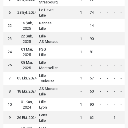
Strasbourg
Le Havre
6
28 Eyl, 2024
1
74
-
-
-
-
Lille
16 Şub,
Rennes
22
-
14
-
-
-
-
2025
Lille
22 Şub,
Lille
23
1
90
-
-
-
-
2025
AS Monaco
01 Mar,
PSG
24
1
81
-
-
-
-
2025
Lille
08 Mar,
Lille
25
-
-
-
-
-
-
2025
Montpellier
Lille
7
05 Eki, 2024
1
67
-
-
-
-
Toulouse
AS Monaco
8
18 Eki, 2024
-
60
-
-
-
-
Lille
01 Kas,
Lille
10
1
90
-
-
-
-
2024
Lyon
Lens
9
26 Eki, 2024
1
62
-
-
1
-
Lille