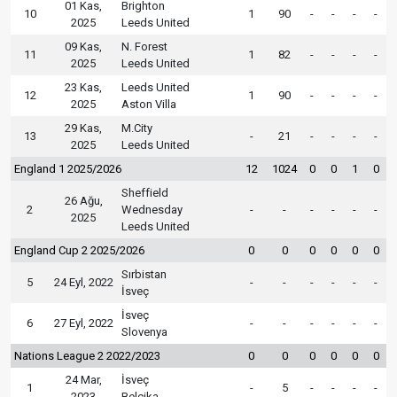
01 Kas,
Brighton
10
1
90
-
-
-
-
2025
Leeds United
09 Kas,
N. Forest
11
1
82
-
-
-
-
2025
Leeds United
23 Kas,
Leeds United
12
1
90
-
-
-
-
2025
Aston Villa
29 Kas,
M.City
13
-
21
-
-
-
-
2025
Leeds United
England 1 2025/2026
12
1024
0
0
1
0
Sheffield
26 Ağu,
2
Wednesday
-
-
-
-
-
-
2025
Leeds United
England Cup 2 2025/2026
0
0
0
0
0
0
Sırbistan
5
24 Eyl, 2022
-
-
-
-
-
-
İsveç
İsveç
6
27 Eyl, 2022
-
-
-
-
-
-
Slovenya
Nations League 2 2022/2023
0
0
0
0
0
0
24 Mar,
İsveç
1
-
5
-
-
-
-
2023
Belçika