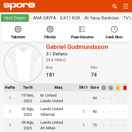
ANA SAYFA
İLK11 KUR
At Yarışı Bankoları
TV'
Hızlı Erişim
Takımım
Fikstür
Puan Durumu
Canlı Skor
Gabriel Gudmundsson
3 / Defans
29.4.1999 ()
Boy:
Kilo:
181
74
Hafta
Tarih
Maç
İlk11
Süre
19 Tem,
M. United
1
-
44
-
-
-
-
2025
Leeds United
02 Ağu,
Leeds United
1
1
90
-
-
-
-
2025
Villarreal
09 Ağu,
Leeds United
1
1
75
-
-
-
-
2025
AC Milan