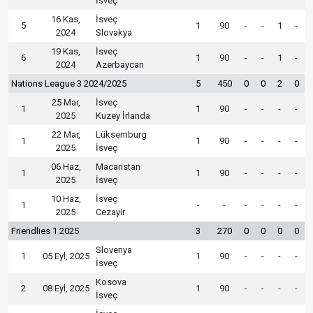
İsveç
16 Kas,
İsveç
5
1
90
-
-
1
-
2024
Slovakya
19 Kas,
İsveç
6
1
90
-
-
1
-
2024
Azerbaycan
Nations League 3 2024/2025
5
450
0
0
2
0
25 Mar,
İsveç
1
1
90
-
-
-
-
2025
Kuzey İrlanda
22 Mar,
Lüksemburg
1
1
90
-
-
-
-
2025
İsveç
06 Haz,
Macaristan
1
1
90
-
-
-
-
2025
İsveç
10 Haz,
İsveç
1
-
-
-
-
-
-
2025
Cezayir
Friendlies 1 2025
3
270
0
0
0
0
Slovenya
1
05 Eyl, 2025
1
90
-
-
-
-
İsveç
Kosova
2
08 Eyl, 2025
1
90
-
-
-
-
İsveç