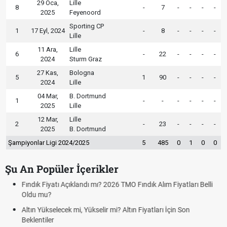
29 Oca,
Lille
8
-
7
-
-
-
-
2025
Feyenoord
Sporting CP
1
17 Eyl, 2024
-
8
-
-
-
-
Lille
11 Ara,
Lille
6
-
22
-
-
-
-
2024
Sturm Graz
27 Kas,
Bologna
5
1
90
-
-
-
-
2024
Lille
04 Mar,
B. Dortmund
1
-
-
-
-
-
-
2025
Lille
12 Mar,
Lille
2
-
23
-
-
-
-
2025
B. Dortmund
Şampiyonlar Ligi 2024/2025
5
485
0
1
0
0
Şu An Popüler İçerikler
Fındık Fiyatı Açıklandı mı? 2026 TMO Fındık Alım Fiyatları Belli
Oldu mu?
Altın Yükselecek mi, Yükselir mi? Altın Fiyatları İçin Son
Beklentiler