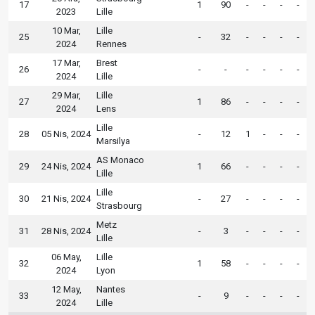
17
1
90
-
-
-
-
2023
Lille
10 Mar,
Lille
25
-
32
-
-
-
-
2024
Rennes
17 Mar,
Brest
26
-
-
-
-
-
-
2024
Lille
29 Mar,
Lille
27
1
86
-
-
-
-
2024
Lens
Lille
28
05 Nis, 2024
-
12
1
-
-
-
Marsilya
AS Monaco
29
24 Nis, 2024
1
66
-
-
-
-
Lille
Lille
30
21 Nis, 2024
-
27
-
-
-
-
Strasbourg
Metz
31
28 Nis, 2024
-
3
-
-
-
-
Lille
06 May,
Lille
32
1
58
-
-
-
-
2024
Lyon
12 May,
Nantes
33
-
9
-
-
-
-
2024
Lille