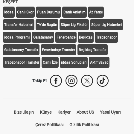
KEŞFET
iddaa
Canlı Skor
Puan Durumu
Canlı Anlatım
At Yarışı
Transfer Haberleri
TV'de Bugün
Süper Lig Fikstür
Süper Lig Haberleri
iddaa Programı
Galatasaray
Fenerbahçe
Beşiktaş
Trabzonspor
Galatasaray Transfer
Fenerbahçe Transfer
Beşiktaş Transfer
Trabzonspor Transfer
Canlı İzle
iddaa Sonuçları
Aktif Sayaç
Takip Et
Bize Ulaşın
Künye
Kariyer
About US
Yasal Uyarı
Çerez Politikası
Gizlilik Politikası