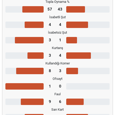
Topla Oynama %
57
43
İsabetli Şut
4
4
İsabetsiz Şut
3
1
Kurtarış
3
4
Kullandığı Korner
8
3
Ofsayt
1
0
Faul
9
6
Sarı Kart