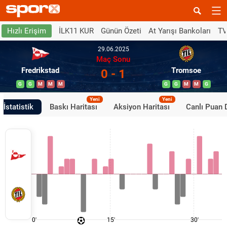
İLK11 KUR
Günün Özeti
At Yarışı Bankoları
TV
Hızlı Erişim
29.06.2025
Maç Sonu
Fredrikstad
Tromsoe
0 - 1
G
G
M
M
M
G
G
M
M
G
Yeni
Yeni
İstatistik
Baskı Haritası
Aksiyon Haritası
Canlı Puan
0'
15'
30'