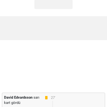
David Edvardsson
sarı
27'
kart gördü