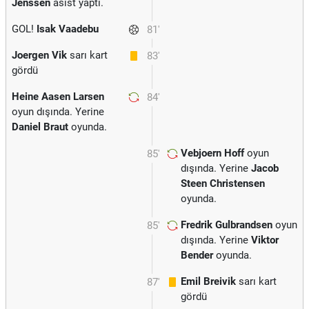
Jenssen
asist yaptı.
GOL!
Isak Vaadebu
81'
Joergen Vik
sarı kart
83'
gördü
Heine Aasen Larsen
84'
oyun dışında. Yerine
Daniel Braut
oyunda.
Vebjoern Hoff
oyun
85'
dışında. Yerine
Jacob
Steen Christensen
oyunda.
Fredrik Gulbrandsen
oyun
85'
dışında. Yerine
Viktor
Bender
oyunda.
Emil Breivik
sarı kart
87'
gördü