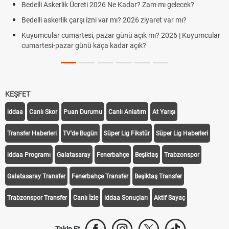
Bedelli Askerlik Ücreti 2026 Ne Kadar? Zam mı gelecek?
Bedelli askerlik çarşı izni var mı? 2026 ziyaret var mı?
Kuyumcular cumartesi, pazar günü açık mı? 2026 | Kuyumcular
cumartesi-pazar günü kaça kadar açık?
KEŞFET
iddaa
Canlı Skor
Puan Durumu
Canlı Anlatım
At Yarışı
Transfer Haberleri
TV'de Bugün
Süper Lig Fikstür
Süper Lig Haberleri
iddaa Programı
Galatasaray
Fenerbahçe
Beşiktaş
Trabzonspor
Galatasaray Transfer
Fenerbahçe Transfer
Beşiktaş Transfer
Trabzonspor Transfer
Canlı İzle
iddaa Sonuçları
Aktif Sayaç
Takip Et