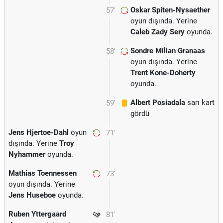
Oskar Spiten-Nysaether
57'
oyun dışında. Yerine
Caleb Zady Sery
oyunda.
Sondre Milian Granaas
58'
oyun dışında. Yerine
Trent Kone-Doherty
oyunda.
Albert Posiadala
sarı kart
59'
gördü
Jens Hjertoe-Dahl
oyun
71'
dışında. Yerine
Troy
Nyhammer
oyunda.
Mathias Toennessen
73'
oyun dışında. Yerine
Jens Huseboe
oyunda.
Ruben Yttergaard
81'