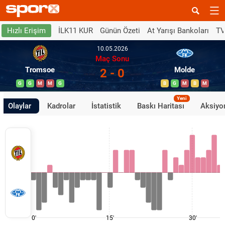
İLK11 KUR
Günün Özeti
At Yarışı Bankoları
TV
Hızlı Erişim
10.05.2026
Maç Sonu
Tromsoe
Molde
2 - 0
G
G
M
M
G
B
G
M
B
M
Yeni
Olaylar
Kadrolar
İstatistik
Baskı Haritası
Aksiyon
0'
15'
30'