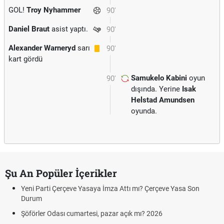
GOL!
Troy Nyhammer
90'
Daniel Braut
asist yaptı.
90'
Alexander Warneryd
sarı
90'
kart gördü
Samukelo Kabini
oyun
90'
dışında. Yerine
Isak
Helstad Amundsen
oyunda.
Şu An Popüler İçerikler
Yeni Parti Çerçeve Yasaya İmza Attı mı? Çerçeve Yasa Son
Durum
Şöförler Odası cumartesi, pazar açık mı? 2026