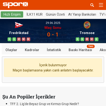
İLK11 KUR
Günün Özeti
At Yarışı Bankoları
TV'
Hızlı Erişim
29.06.2025
Maç Sonu
Fredrikstad
Tromsoe
0 - 1
G
G
M
M
M
G
G
M
M
G
Yeni
Olaylar
Kadrolar
İstatistik
Baskı Haritası
Aks
İçerik bulunmuyor
Maçın başlamasına yakın canlı anlatım başlayacaktır.
Şu An Popüler İçerikler
TFF 2. Lig'de Beyaz Grup ve Kırmızı Grup Nedir?