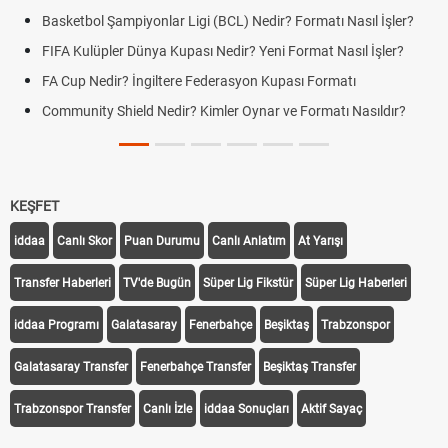
Basketbol Şampiyonlar Ligi (BCL) Nedir? Formatı Nasıl İşler?
FIFA Kulüpler Dünya Kupası Nedir? Yeni Format Nasıl İşler?
FA Cup Nedir? İngiltere Federasyon Kupası Formatı
Community Shield Nedir? Kimler Oynar ve Formatı Nasıldır?
KEŞFET
iddaa
Canlı Skor
Puan Durumu
Canlı Anlatım
At Yarışı
Transfer Haberleri
TV'de Bugün
Süper Lig Fikstür
Süper Lig Haberleri
iddaa Programı
Galatasaray
Fenerbahçe
Beşiktaş
Trabzonspor
Galatasaray Transfer
Fenerbahçe Transfer
Beşiktaş Transfer
Trabzonspor Transfer
Canlı İzle
iddaa Sonuçları
Aktif Sayaç