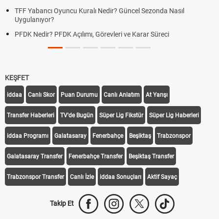
TFF Yabancı Oyuncu Kuralı Nedir? Güncel Sezonda Nasıl
Uygulanıyor?
PFDK Nedir? PFDK Açılımı, Görevleri ve Karar Süreci
KEŞFET
iddaa
Canlı Skor
Puan Durumu
Canlı Anlatım
At Yarışı
Transfer Haberleri
TV'de Bugün
Süper Lig Fikstür
Süper Lig Haberleri
iddaa Programı
Galatasaray
Fenerbahçe
Beşiktaş
Trabzonspor
Galatasaray Transfer
Fenerbahçe Transfer
Beşiktaş Transfer
Trabzonspor Transfer
Canlı İzle
iddaa Sonuçları
Aktif Sayaç
Takip Et