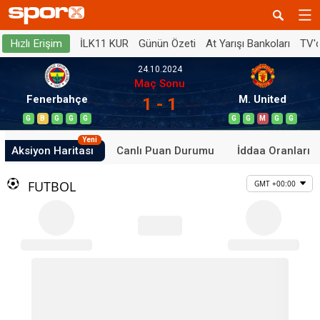
İLK11 KUR
Günün Özeti
At Yarışı Bankoları
TV'
Hızlı Erişim
24.10.2024
Maç Sonu
Fenerbahçe
M. United
1 - 1
G
B
G
G
G
G
G
M
G
G
Yeni
Aksiyon Haritası
Canlı Puan Durumu
İddaa Oranları
FUTBOL
GMT +00:00