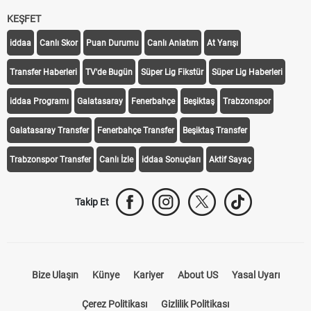
KEŞFET
iddaa
Canlı Skor
Puan Durumu
Canlı Anlatım
At Yarışı
Transfer Haberleri
TV'de Bugün
Süper Lig Fikstür
Süper Lig Haberleri
iddaa Programı
Galatasaray
Fenerbahçe
Beşiktaş
Trabzonspor
Galatasaray Transfer
Fenerbahçe Transfer
Beşiktaş Transfer
Trabzonspor Transfer
Canlı İzle
iddaa Sonuçları
Aktif Sayaç
Takip Et
Bize Ulaşın
Künye
Kariyer
About US
Yasal Uyarı
Çerez Politikası
Gizlilik Politikası