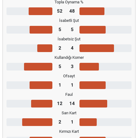
Topla Oynama %
52
48
İsabetli Şut
5
5
İsabetsiz Şut
2
4
Kullandığı Korner
5
3
Ofsayt
1
1
Faul
12
14
Sarı Kart
2
1
Kırmızı Kart