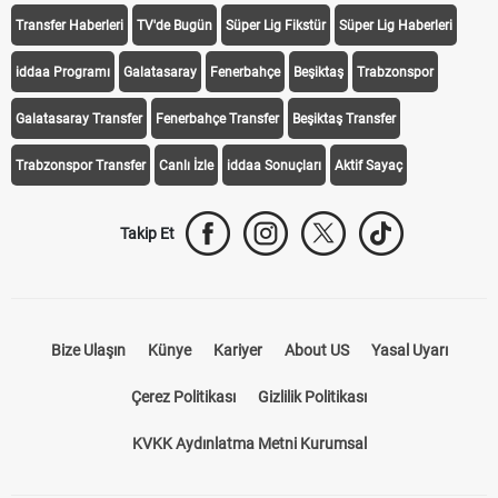
Transfer Haberleri
TV'de Bugün
Süper Lig Fikstür
Süper Lig Haberleri
iddaa Programı
Galatasaray
Fenerbahçe
Beşiktaş
Trabzonspor
Galatasaray Transfer
Fenerbahçe Transfer
Beşiktaş Transfer
Trabzonspor Transfer
Canlı İzle
iddaa Sonuçları
Aktif Sayaç
Takip Et
Bize Ulaşın
Künye
Kariyer
About US
Yasal Uyarı
Çerez Politikası
Gizlilik Politikası
KVKK Aydınlatma Metni Kurumsal