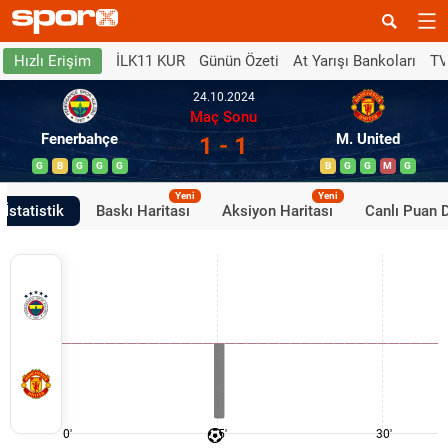
İLK11 KUR
Günün Özeti
At Yarışı Bankoları
TV
Hızlı Erişim
24.10.2024
Maç Sonu
Fenerbahçe
M. United
1 - 1
G
B
G
G
G
B
G
G
M
G
Yeni
Yeni
İstatistik
Baskı Haritası
Aksiyon Haritası
Canlı Puan 
0'
15'
30'