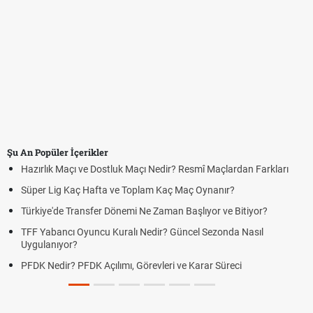
Şu An Popüler İçerikler
 Dostluk Maçı Nedir? Resmî Maçlardan Farkları
Puan Durumunda AG,
afta ve Toplam Kaç Maç Oynanır?
Skor Ne Demek? Spo
fer Dönemi Ne Zaman Başlıyor ve Bitiyor?
Futbol Nasıl Oynanır
ncu Kuralı Nedir? Güncel Sezonda Nasıl
Deplasman Golü Kur
Uygulanıyor?
 Açılımı, Görevleri ve Karar Süreci
DGS Sonuçları Ne Z
Duyurdu