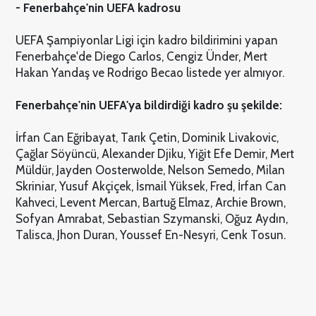
- Fenerbahçe'nin UEFA kadrosu
UEFA Şampiyonlar Ligi için kadro bildirimini yapan
Fenerbahçe'de Diego Carlos, Cengiz Ünder, Mert
Hakan Yandaş ve Rodrigo Becao listede yer almıyor.
Fenerbahçe'nin UEFA'ya bildirdiği kadro şu şekilde:
İrfan Can Eğribayat, Tarık Çetin, Dominik Livakovic,
Çağlar Söyüncü, Alexander Djiku, Yiğit Efe Demir, Mert
Müldür, Jayden Oosterwolde, Nelson Semedo, Milan
Skriniar, Yusuf Akçiçek, İsmail Yüksek, Fred, İrfan Can
Kahveci, Levent Mercan, Bartuğ Elmaz, Archie Brown,
Sofyan Amrabat, Sebastian Szymanski, Oğuz Aydın,
Talisca, Jhon Duran, Youssef En-Nesyri, Cenk Tosun.