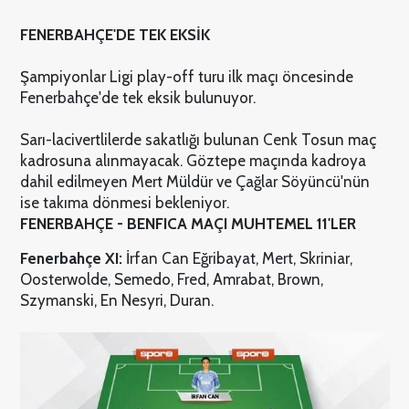
FENERBAHÇE'DE TEK EKSİK
Şampiyonlar Ligi play-off turu ilk maçı öncesinde
Fenerbahçe'de tek eksik bulunuyor.
Sarı-lacivertlilerde sakatlığı bulunan Cenk Tosun maç
kadrosuna alınmayacak. Göztepe maçında kadroya
dahil edilmeyen Mert Müldür ve Çağlar Söyüncü'nün
ise takıma dönmesi bekleniyor.
FENERBAHÇE - BENFICA MAÇI
MUHTEMEL 11'LER
Fenerbahçe XI:
İrfan Can Eğribayat, Mert, Skriniar,
Oosterwolde, Semedo, Fred, Amrabat, Brown,
Szymanski, En Nesyri, Duran.