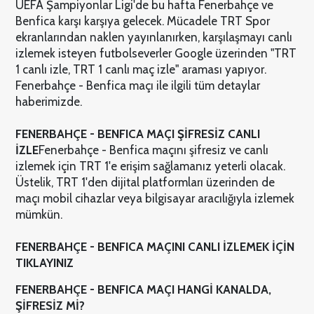
UEFA Şampiyonlar Ligi'de bu hafta Fenerbahçe ve
Benfica karşı karşıya gelecek. Mücadele TRT Spor
ekranlarından naklen yayınlanırken, karşılaşmayı canlı
izlemek isteyen futbolseverler Google üzerinden "TRT
1 canlı izle, TRT 1 canlı maç izle" araması yapıyor.
Fenerbahçe - Benfica maçı ile ilgili tüm detaylar
haberimizde.
FENERBAHÇE - BENFICA MAÇI ŞİFRESİZ CANLI
İZLE
Fenerbahçe - Benfica maçını şifresiz ve canlı
izlemek için TRT 1'e erişim sağlamanız yeterli olacak.
Üstelik, TRT 1'den dijital platformları üzerinden de
maçı mobil cihazlar veya bilgisayar aracılığıyla izlemek
mümkün.
FENERBAHÇE - BENFICA MAÇINI CANLI İZLEMEK İÇİN
TIKLAYINIZ
FENERBAHÇE - BENFICA MAÇI HANGİ KANALDA,
ŞİFRESİZ Mİ?