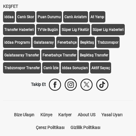
KEŞFET
iddaa
Canlı Skor
Puan Durumu
Canlı Anlatım
At Yarışı
Transfer Haberleri
TV'de Bugün
Süper Lig Fikstür
Süper Lig Haberleri
iddaa Programı
Galatasaray
Fenerbahçe
Beşiktaş
Trabzonspor
Galatasaray Transfer
Fenerbahçe Transfer
Beşiktaş Transfer
Trabzonspor Transfer
Canlı İzle
iddaa Sonuçları
Aktif Sayaç
Takip Et
Bize Ulaşın
Künye
Kariyer
About US
Yasal Uyarı
Çerez Politikası
Gizlilik Politikası