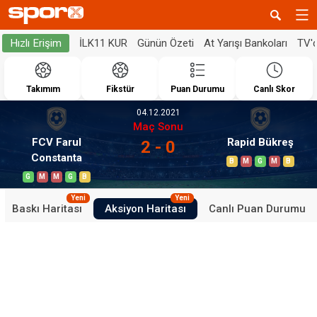
İLK11 KUR
Günün Özeti
At Yarışı Bankoları
TV'
Hızlı Erişim
Takımım
Fikstür
Puan Durumu
Canlı Skor
04.12.2021
Maç Sonu
FCV Farul
Rapid Bükreş
2 - 0
Constanta
B
M
G
M
B
G
M
M
G
B
Yeni
Yeni
Baskı Haritası
Aksiyon Haritası
Canlı Puan Durumu