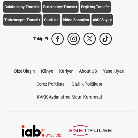
Galatasaray Transfer
Fenerbahçe Transfer
Beşiktaş Transfer
Trabzonspor Transfer
Canlı İzle
iddaa Sonuçları
Aktif Sayaç
Takip Et
Bize Ulaşın
Künye
Kariyer
About US
Yasal Uyarı
Çerez Politikası
Gizlilik Politikası
KVKK Aydınlatma Metni Kurumsal