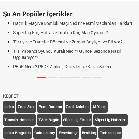
Şu An Popüler İçerikler
Hazırlık Maçı ve Dostluk Maçı Nedir? Resmî Maçlardan Farkları
Süper Lig Kaç Hafta ve Toplam Kaç Maç Oynanır?
Türkiye'de Transfer Dönemi Ne Zaman Başlıyor ve Bitiyor?
TFF Yabancı Oyuncu Kuralı Nedir? Güncel Sezonda Nasıl
Uygulanıyor?
PFDK Nedir? PFDK Açılımı, Görevleri ve Karar Süreci
KEŞFET
iddaa
Canlı Skor
Puan Durumu
Canlı Anlatım
At Yarışı
Transfer Haberleri
TV'de Bugün
Süper Lig Fikstür
Süper Lig Haberleri
iddaa Programı
Galatasaray
Fenerbahçe
Beşiktaş
Trabzonspor