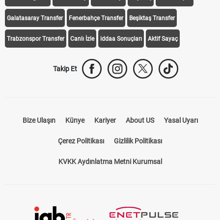
Galatasaray Transfer
Fenerbahçe Transfer
Beşiktaş Transfer
Trabzonspor Transfer
Canlı İzle
iddaa Sonuçları
Aktif Sayaç
Takip Et
Bize Ulaşın
Künye
Kariyer
About US
Yasal Uyarı
Çerez Politikası
Gizlilik Politikası
KVKK Aydınlatma Metni Kurumsal