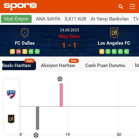
ANA SAYFA
İLK11 KUR
At Yarışı Bankoları
TV
Hızlı Erişim
24.08.2025
Maç Sonu
FC Dallas
Los Angeles FC
1 - 1
B
M
B
G
G
B
G
G
G
G
Yeni
Yeni
Baskı Haritası
Aksiyon Haritası
Canlı Puan Durumu
İ
0'
15'
30'