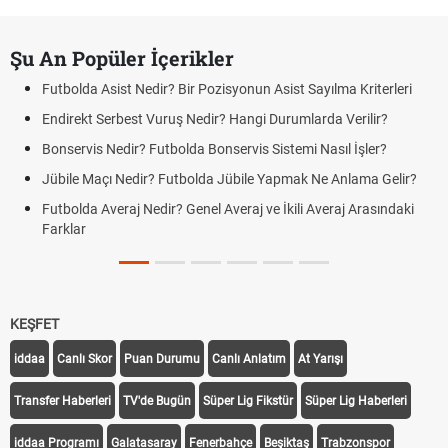
Şu An Popüler İçerikler
Futbolda Asist Nedir? Bir Pozisyonun Asist Sayılma Kriterleri
Endirekt Serbest Vuruş Nedir? Hangi Durumlarda Verilir?
Bonservis Nedir? Futbolda Bonservis Sistemi Nasıl İşler?
Jübile Maçı Nedir? Futbolda Jübile Yapmak Ne Anlama Gelir?
Futbolda Averaj Nedir? Genel Averaj ve İkili Averaj Arasındaki
Farklar
KEŞFET
iddaa
Canlı Skor
Puan Durumu
Canlı Anlatım
At Yarışı
Transfer Haberleri
TV'de Bugün
Süper Lig Fikstür
Süper Lig Haberleri
iddaa Programı
Galatasaray
Fenerbahçe
Beşiktaş
Trabzonspor