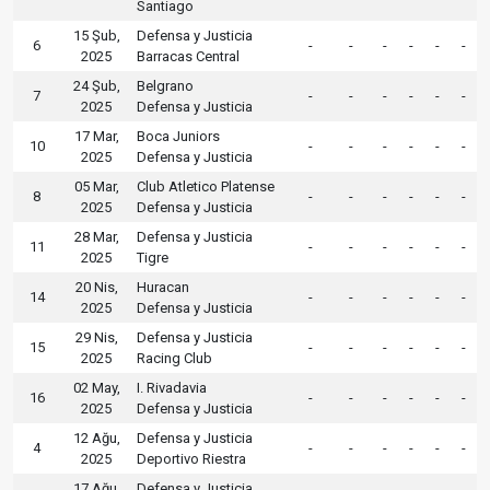
Santiago
15 Şub,
Defensa y Justicia
6
-
-
-
-
-
-
2025
Barracas Central
24 Şub,
Belgrano
7
-
-
-
-
-
-
2025
Defensa y Justicia
17 Mar,
Boca Juniors
10
-
-
-
-
-
-
2025
Defensa y Justicia
05 Mar,
Club Atletico Platense
8
-
-
-
-
-
-
2025
Defensa y Justicia
28 Mar,
Defensa y Justicia
11
-
-
-
-
-
-
2025
Tigre
20 Nis,
Huracan
14
-
-
-
-
-
-
2025
Defensa y Justicia
29 Nis,
Defensa y Justicia
15
-
-
-
-
-
-
2025
Racing Club
02 May,
I. Rivadavia
16
-
-
-
-
-
-
2025
Defensa y Justicia
12 Ağu,
Defensa y Justicia
4
-
-
-
-
-
-
2025
Deportivo Riestra
17 Ağu,
Defensa y Justicia