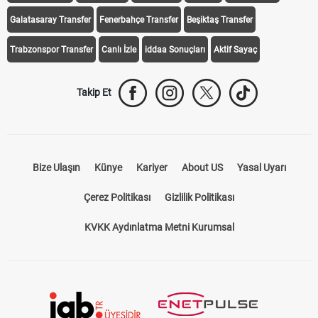
Galatasaray Transfer
Fenerbahçe Transfer
Beşiktaş Transfer
Trabzonspor Transfer
Canlı İzle
iddaa Sonuçları
Aktif Sayaç
Takip Et
Bize Ulaşın
Künye
Kariyer
About US
Yasal Uyarı
Çerez Politikası
Gizlilik Politikası
KVKK Aydınlatma Metni Kurumsal