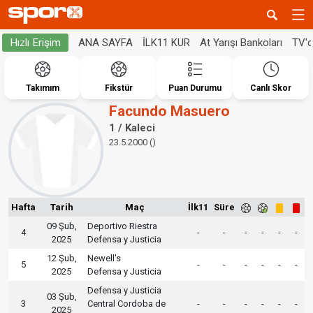
ANA SAYFA
İLK11 KUR
At Yarışı Bankoları
TV'
Hızlı Erişim
Takımım
Fikstür
Puan Durumu
Canlı Skor
Facundo Masuero
1 / Kaleci
23.5.2000 ()
Hafta
Tarih
Maç
İlk11
Süre
09 Şub,
Deportivo Riestra
4
-
-
-
-
-
-
2025
Defensa y Justicia
12 Şub,
Newell's
5
-
-
-
-
-
-
2025
Defensa y Justicia
Defensa y Justicia
03 Şub,
3
Central Cordoba de
-
-
-
-
-
-
2025