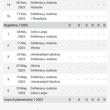
03 Kas,
Defensa y Justicia
14
-
-
-
-
-
-
2025
Huracan
17 Kas,
Defensa y Justicia
16
-
-
-
-
-
-
2025
I. Rivadavia
Argentina 1 2025
0
0
0
0
0
0
04 Nis,
Cerro Largo
1
-
-
-
-
-
-
2025
Defensa y Justicia
11 Nis,
Defensa y Justicia
2
-
-
-
-
-
-
2025
Vitoria
25 Nis,
Universidad Catolica
3
-
-
-
-
-
-
2025
Defensa y Justicia
07 May,
Vitoria
4
-
-
-
-
-
-
2025
Defensa y Justicia
15 May,
Defensa y Justicia
5
-
-
-
-
-
-
2025
Universidad Catolica
29 May,
Defensa y Justicia
6
-
-
-
-
-
-
2025
Cerro Largo
Copa Sudamericana 1 2025
0
0
0
0
0
0