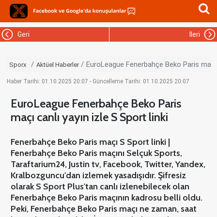
Geri
İleri
EuroLeague Fenerbahçe Beko Paris maçı can
Sporx
Aktüel Haberler
Haber Tarihi: 01.10.2025 20:07 - Güncelleme Tarihi: 01.10.2025 20:07
EuroLeague Fenerbahçe Beko Paris
maçı canlı yayın izle S Sport linki
Fenerbahçe Beko Paris maçı S Sport linki |
Fenerbahçe Beko Paris maçını Selçuk Sports,
Taraftarium24, Justin tv, Facebook, Twitter, Yandex,
Kralbozguncu'dan izlemek yasadışıdır. Şifresiz
olarak S Sport Plus'tan canlı izlenebilecek olan
Fenerbahçe Beko Paris maçının kadrosu belli oldu.
Peki, Fenerbahçe Beko Paris maçı ne zaman, saat