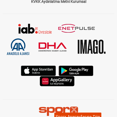
KVKK Aydınlatma Metni Kurumsal
Sporx Anasayfasına Dön