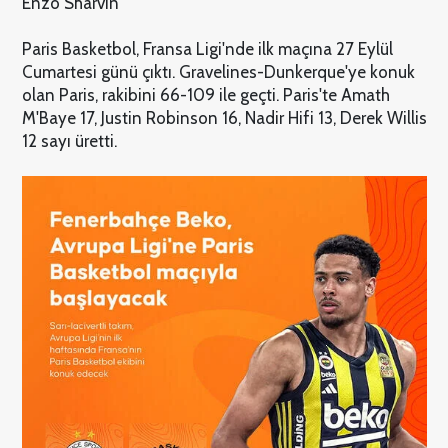
Enzo Sharvin
Paris Basketbol, Fransa Ligi'nde ilk maçına 27 Eylül
Cumartesi günü çıktı. Gravelines-Dunkerque'ye konuk
olan Paris, rakibini 66-109 ile geçti. Paris'te Amath
M'Baye 17, Justin Robinson 16, Nadir Hifi 13, Derek Willis
12 sayı üretti.