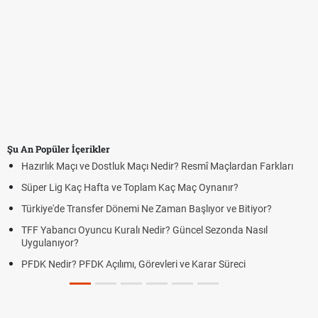
Şu An Popüler İçerikler
Puan Durumunda AG, OM ve Diğer Kısaltmalar Ne Anlama Gelir?
Skor Ne Demek? Sporda Skor ve Sonuç Kavramları
Futbol Nasıl Oynanır? Temel Futbol Kuralları
Deplasman Golü Kuralı Nedir? Hangi Organizasyonlarda
Uygulanıyor?
DGS Sonuçları Ne Zaman Açıklanacak 2026? ÖSYM Sonuç Tarihini
Duyurdu