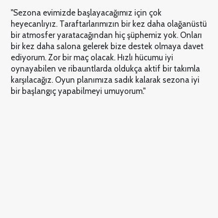
"Sezona evimizde başlayacağımız için çok
heyecanlıyız. Taraftarlarımızın bir kez daha olağanüstü
bir atmosfer yaratacağından hiç şüphemiz yok. Onları
bir kez daha salona gelerek bize destek olmaya davet
ediyorum. Zor bir maç olacak. Hızlı hücumu iyi
oynayabilen ve ribauntlarda oldukça aktif bir takımla
karşılacağız. Oyun planımıza sadık kalarak sezona iyi
bir başlangıç yapabilmeyi umuyorum."