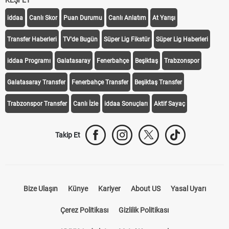
KEŞFET
iddaa
Canlı Skor
Puan Durumu
Canlı Anlatım
At Yarışı
Transfer Haberleri
TV'de Bugün
Süper Lig Fikstür
Süper Lig Haberleri
iddaa Programı
Galatasaray
Fenerbahçe
Beşiktaş
Trabzonspor
Galatasaray Transfer
Fenerbahçe Transfer
Beşiktaş Transfer
Trabzonspor Transfer
Canlı İzle
iddaa Sonuçları
Aktif Sayaç
Takip Et
Bize Ulaşın
Künye
Kariyer
About US
Yasal Uyarı
Çerez Politikası
Gizlilik Politikası