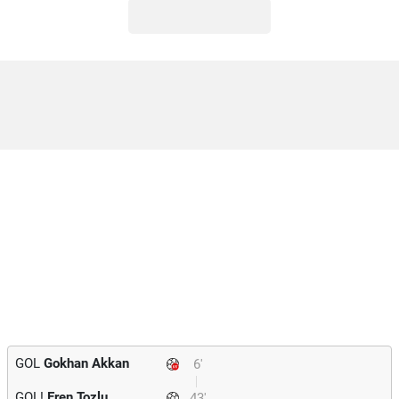
GOL
Gokhan Akkan
6'
GOL!
Eren Tozlu
43'