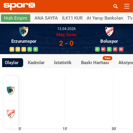
ANA SAYFA
İLK11 KUR
At Yarışı Bankoları
TV
Hızlı Erişim
13.04.2026
Maç Sonu
Erzurumspor
Boluspor
2 - 0
B
B
B
G
G
G
M
G
M
M
Yeni
Olaylar
Kadrolar
İstatistik
Baskı Haritası
Aksiyon
0'
15'
30'