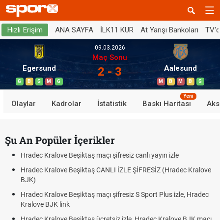
ANA SAYFA
İLK11 KUR
At Yarışı Bankoları
TV'
Hızlı Erişim
09.03.2026
Maç Sonu
Egersund
Aalesund
2 - 3
G
B
G
M
G
M
B
M
B
G
Yeni
Olaylar
Kadrolar
İstatistik
Baskı Haritası
Aks
Şu An Popüler İçerikler
Hradec Kralove Beşiktaş maçı şifresiz canlı yayın izle
Hradec Kralove Beşiktaş CANLI İZLE ŞİFRESİZ (Hradec Kralove
BJK)
Hradec Kralove Beşiktaş maçı şifresiz S Sport Plus izle, Hradec
Kralove BJK link
Hradec Kralove Beşiktaş ücretsiz izle, Hradec Kralove BJK maçı