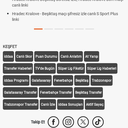
canlı linki
Hradec Kralove - Beşiktaş maçı şifresiz izle canlı S Sport Plus
linki
KEŞFET
iddaa
Canlı Skor
Puan Durumu
Canlı Anlatım
At Yarışı
Transfer Haberleri
TV'de Bugün
Süper Lig Fikstür
Süper Lig Haberleri
iddaa Programı
Galatasaray
Fenerbahçe
Beşiktaş
Trabzonspor
Galatasaray Transfer
Fenerbahçe Transfer
Beşiktaş Transfer
Trabzonspor Transfer
Canlı İzle
iddaa Sonuçları
Aktif Sayaç
Takip Et