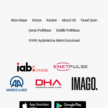
Bize Ulaşın
Künye
Kariyer
About US
Yasal Uyarı
Çerez Politikası
Gizlilik Politikası
KVKK Aydınlatma Metni Kurumsal