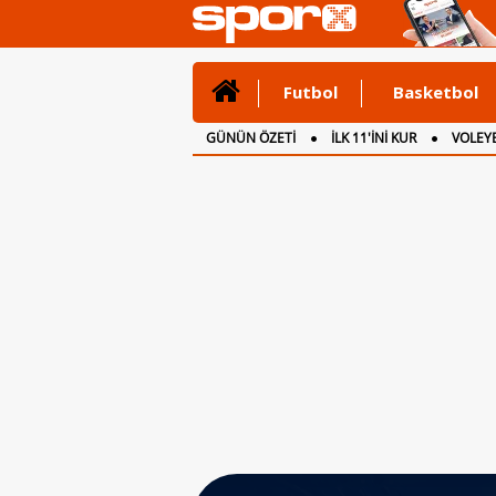
Futbol
Basketbol
GÜNÜN ÖZETİ
İLK 11'İNİ KUR
VOLEYB
CANLI ANLATIM
İNGİLTERE