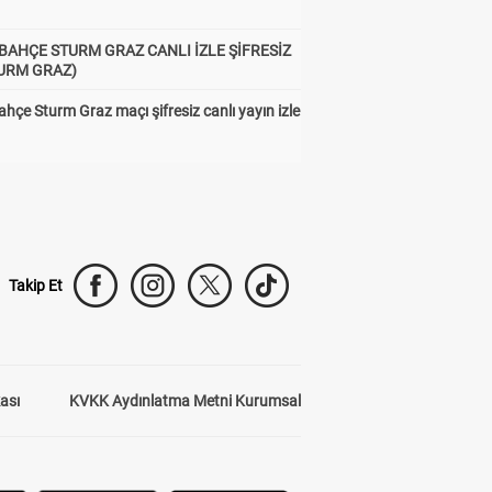
BAHÇE STURM GRAZ CANLI İZLE ŞİFRESİZ
TURM GRAZ)
hçe Sturm Graz maçı şifresiz canlı yayın izle
Takip Et
kası
KVKK Aydınlatma Metni Kurumsal