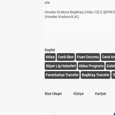
izle
Hradec Kralove Beşiktaş CANLI İZLE ŞİFRES
(Hradec Kralove BJK)
Keşfet
iddaa
Canlı Skor
Puan Durumu
Canlı An
Süper Lig Haberleri
iddaa Programı
Gala
Fenerbahçe Transfer
Beşiktaş Transfer
T
Bize Ulaşın
Künye
Kariyer