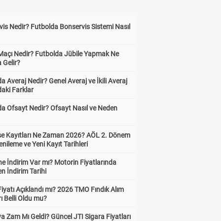
is Nedir? Futbolda Bonservis Sistemi Nasıl
 Maçı Nedir? Futbolda Jübile Yapmak Ne
 Gelir?
a Averaj Nedir? Genel Averaj ve İkili Averaj
aki Farklar
da Ofsayt Nedir? Ofsayt Nasıl ve Neden
ise Kayıtları Ne Zaman 2026? AÖL 2. Dönem
enileme ve Yeni Kayıt Tarihleri
e İndirim Var mı? Motorin Fiyatlarında
n İndirim Tarihi
Fiyatı Açıklandı mı? 2026 TMO Fındık Alım
rı Belli Oldu mu?
a Zam Mı Geldi? Güncel JTI Sigara Fiyatları