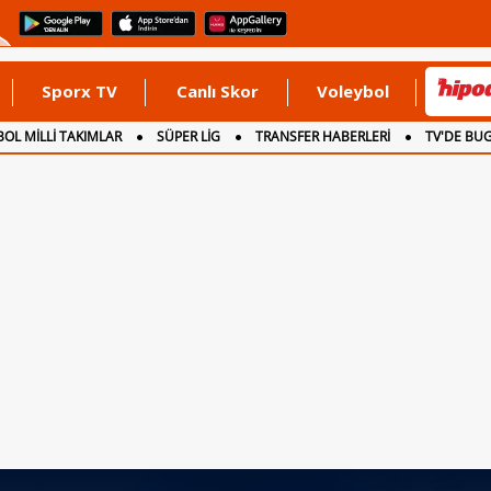
Sporx TV
Canlı Skor
Voleybol
OL MİLLİ TAKIMLAR
SÜPER LİG
TRANSFER HABERLERİ
TV'DE BU