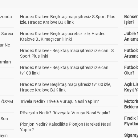
ezonda
Hradec Kralove Beşiktaş maçı şifresiz S Sport Plus
Bonserv
izle, Hradec Kralove BJK link
İşler?
 Süreci
Hradec Kralove Beşiktaş ücretsiz izle, Hradec
Jübile
Kralove BJK maçı canlı linki
Anlama
ar Ne
Hradec Kralove - Beşiktaş maçı şifresiz izle canlı S
Futbold
Sport Plus linki
Arasınd
amları
Hradec Kralove - Beşiktaş maçı şifresiz izle canlı
Futbol
tv100 linki
Olur?
Hradec Kralove Beşiktaş maçı şifresiz tv100 izle,
Açık L
Hradec Kralove BJK link
Kayıt Y
Trivela Nedir? Trivela Vuruşu Nasıl Yapılır?
Motorin
? ÖSYM
Beklene
Röveşata Nedir? Röveşata Vuruşu Nasıl Yapılır?
Fındık 
a Son
Fiyatla
Plonjon Nedir? Kalecilikte Plonjon Hareketi Nasıl
Yapılır?
Sigaray
yayın