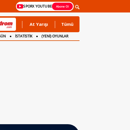
SPORX YOUTUBE
Abone Ol
At Yarışı
Tümü
GÜN
İSTATİSTİK
(YENİ) OYUNLAR