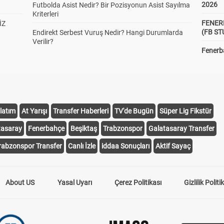
2026
Futbolda Asist Nedir? Bir Pozisyonun Asist Sayılma
Kriterleri
FENER
İZ
(FB S
Endirekt Serbest Vuruş Nedir? Hangi Durumlarda
Verilir?
Fenerba
latım
At Yarışı
Transfer Haberleri
TV'de Bugün
Süper Lig Fikstür
tasaray
Fenerbahçe
Beşiktaş
Trabzonspor
Galatasaray Transfer
rabzonspor Transfer
Canlı İzle
iddaa Sonuçları
Aktif Sayaç
About US
Yasal Uyarı
Çerez Politikası
Gizlilik Politi