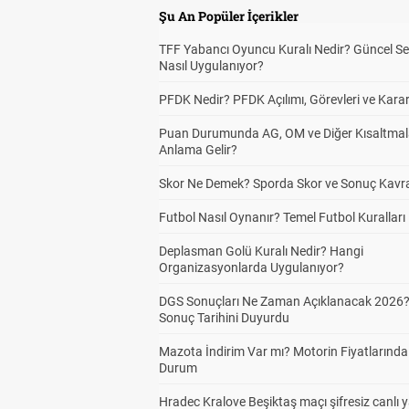
Şu An Popüler İçerikler
TFF Yabancı Oyuncu Kuralı Nedir? Güncel S
Nasıl Uygulanıyor?
PFDK Nedir? PFDK Açılımı, Görevleri ve Karar
Puan Durumunda AG, OM ve Diğer Kısaltmal
Anlama Gelir?
Skor Ne Demek? Sporda Skor ve Sonuç Kavr
Futbol Nasıl Oynanır? Temel Futbol Kuralları
Deplasman Golü Kuralı Nedir? Hangi
Organizasyonlarda Uygulanıyor?
DGS Sonuçları Ne Zaman Açıklanacak 2026
Sonuç Tarihini Duyurdu
Mazota İndirim Var mı? Motorin Fiyatlarınd
Durum
Hradec Kralove Beşiktaş maçı şifresiz canlı 