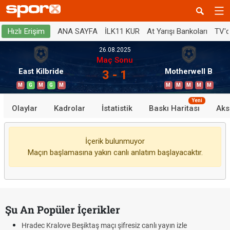
ANA SAYFA
İLK11 KUR
At Yarışı Bankoları
TV'
Hızlı Erişim
26.08.2025
Maç Sonu
East Kilbride
Motherwell B
3 - 1
M
G
M
G
M
M
M
M
M
M
Yeni
Olaylar
Kadrolar
İstatistik
Baskı Haritası
Aks
İçerik bulunmuyor
Maçın başlamasına yakın canlı anlatım başlayacaktır.
Şu An Popüler İçerikler
Hradec Kralove Beşiktaş maçı şifresiz canlı yayın izle