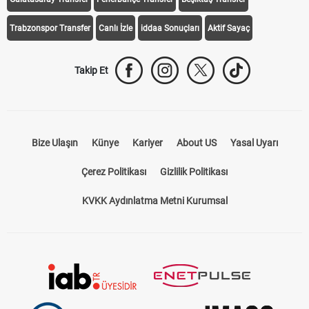
Trabzonspor Transfer
Canlı İzle
iddaa Sonuçları
Aktif Sayaç
Takip Et
Bize Ulaşın
Künye
Kariyer
About US
Yasal Uyarı
Çerez Politikası
Gizlilik Politikası
KVKK Aydınlatma Metni Kurumsal