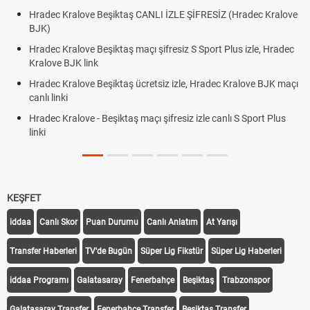
Hradec Kralove Beşiktaş CANLI İZLE ŞİFRESİZ (Hradec Kralove
BJK)
Hradec Kralove Beşiktaş maçı şifresiz S Sport Plus izle, Hradec
Kralove BJK link
Hradec Kralove Beşiktaş ücretsiz izle, Hradec Kralove BJK maçı
canlı linki
Hradec Kralove - Beşiktaş maçı şifresiz izle canlı S Sport Plus
linki
KEŞFET
iddaa
Canlı Skor
Puan Durumu
Canlı Anlatım
At Yarışı
Transfer Haberleri
TV'de Bugün
Süper Lig Fikstür
Süper Lig Haberleri
iddaa Programı
Galatasaray
Fenerbahçe
Beşiktaş
Trabzonspor
Galatasaray Transfer
Fenerbahçe Transfer
Beşiktaş Transfer