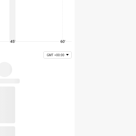
45'
60'
75'
GMT +00:00