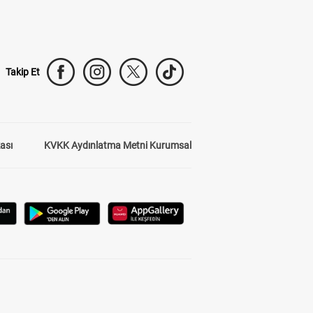
Takip Et
kası
KVKK Aydınlatma Metni Kurumsal