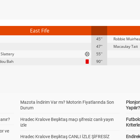
East Fife
45''
Robbie Muirhe
47''
Macaulay Tait
 Slattery
55''
ou Bah
90''
Mazota İndirim Var mı? Motorin Fiyatlarında Son
Plonjon
Durum
Yapılır
anır?
Hradec Kralove Beşiktaş maçı şifresiz canlı yayın
Futbold
izle
Kriterle
or ve
Hradec Kralove Beşiktaş CANLI İZLE ŞİFRESİZ
Endire