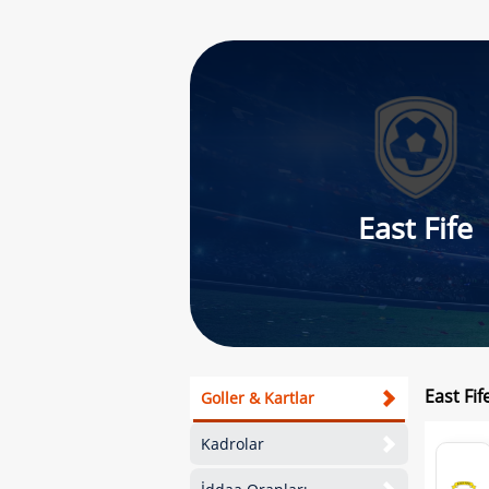
East Fife
East Fi
Goller & Kartlar
Kadrolar