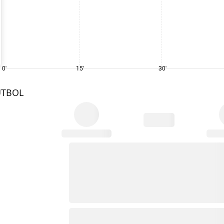
0'
15'
30'
UTBOL