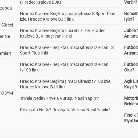
(Hradec Kralove BJK)
Verilir?
ezonda
Hradec Kralove Beşiktaş maçı şifresiz S Sport Plus
Bonserv
izle, Hradec Kralove BJK link
İşler?
 Süreci
Hradec Kralove Beşiktaş ücretsiz izle, Hradec
Jübile
Kralove BJK maçı canlı linki
Anlama
ar Ne
Hradec Kralove - Beşiktaş maçı şifresiz izle canlı S
Futbold
Sport Plus linki
Arasınd
amları
Hradec Kralove - Beşiktaş maçı şifresiz izle canlı
Futbol
tv100 linki
Olur?
Hradec Kralove Beşiktaş maçı şifresiz tv100 izle,
Açık L
Hradec Kralove BJK link
Kayıt Y
? ÖSYM
Trivela Nedir? Trivela Vuruşu Nasıl Yapılır?
Motorin
Beklene
Röveşata Nedir? Röveşata Vuruşu Nasıl Yapılır?
Fındık 
Fiyatla