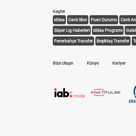
Keşfet
iddaa
Canlı Skor
Puan Durumu
Canlı An
Süper Lig Haberleri
iddaa Programı
Gala
Fenerbahçe Transfer
Beşiktaş Transfer
T
Bize Ulaşın
Künye
Kariyer