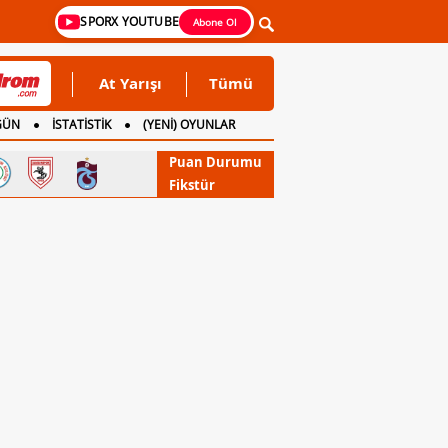
SPORX YOUTUBE
Abone Ol
At Yarışı
Tümü
GÜN
İSTATİSTİK
(YENİ) OYUNLAR
Puan Durumu
Fikstür