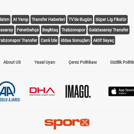
latım
At Yarışı
Transfer Haberleri
TV'de Bugün
Süper Lig Fikstür
tasaray
Fenerbahçe
Beşiktaş
Trabzonspor
Galatasaray Transfer
rabzonspor Transfer
Canlı İzle
iddaa Sonuçları
Aktif Sayaç
About US
Yasal Uyarı
Çerez Politikası
Gizlilik Politi