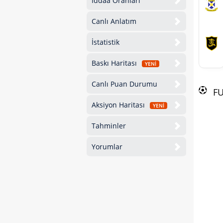
İddaa Oranları
Canlı Anlatım
İstatistik
Baskı Haritası
YENİ
Canlı Puan Durumu
F
Aksiyon Haritası
YENİ
Tahminler
Yorumlar