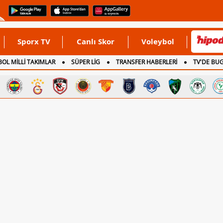
Sporx TV
Canlı Skor
Voleybol
OL MİLLİ TAKIMLAR
SÜPER LİG
TRANSFER HABERLERİ
TV'DE BU