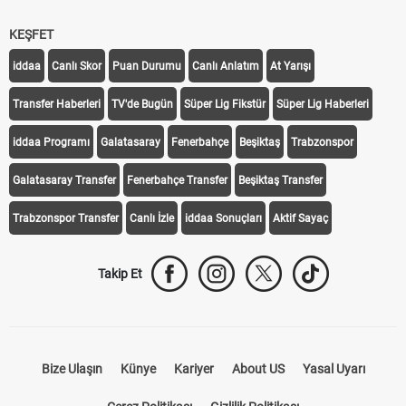
KEŞFET
iddaa
Canlı Skor
Puan Durumu
Canlı Anlatım
At Yarışı
Transfer Haberleri
TV'de Bugün
Süper Lig Fikstür
Süper Lig Haberleri
iddaa Programı
Galatasaray
Fenerbahçe
Beşiktaş
Trabzonspor
Galatasaray Transfer
Fenerbahçe Transfer
Beşiktaş Transfer
Trabzonspor Transfer
Canlı İzle
iddaa Sonuçları
Aktif Sayaç
Takip Et
Bize Ulaşın
Künye
Kariyer
About US
Yasal Uyarı