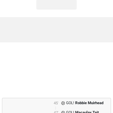
GOL!
Robbie Muirhead
45'
GOL!
Macaulay Tait
47'