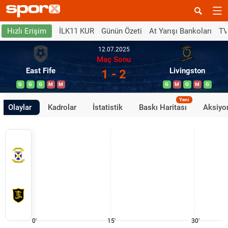
İLK11 KUR
Günün Özeti
At Yarışı Bankoları
TV
Hızlı Erişim
12.07.2025
Maç Sonu
East Fife
Livingston
1 - 2
G
G
G
M
M
G
M
G
M
G
Yeni
Olaylar
Kadrolar
İstatistik
Baskı Haritası
Aksiyon
0'
15'
30'