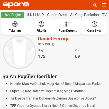
İLK11 KUR
Günün Özeti
At Yarışı Bankoları
TV'
Hızlı Erişim
Takımım
Fikstür
Puan Durumu
Canlı Skor
Daniel Feruga
01.5.1988 ()
Boy:
Kilo:
175
69
Şu An Popüler İçerikler
Hazırlık Maçı ve Dostluk Maçı Nedir? Resmî Maçlardan Farkları
Süper Lig Kaç Hafta ve Toplam Kaç Maç Oynanır?
Türkiye'de Transfer Dönemi Ne Zaman Başlıyor ve Bitiyor?
TFF Yabancı Oyuncu Kuralı Nedir? Güncel Sezonda Nasıl