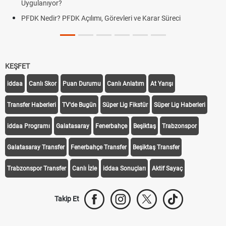
Uygulanıyor?
PFDK Nedir? PFDK Açılımı, Görevleri ve Karar Süreci
KEŞFET
iddaa
Canlı Skor
Puan Durumu
Canlı Anlatım
At Yarışı
Transfer Haberleri
TV'de Bugün
Süper Lig Fikstür
Süper Lig Haberleri
iddaa Programı
Galatasaray
Fenerbahçe
Beşiktaş
Trabzonspor
Galatasaray Transfer
Fenerbahçe Transfer
Beşiktaş Transfer
Trabzonspor Transfer
Canlı İzle
iddaa Sonuçları
Aktif Sayaç
Takip Et