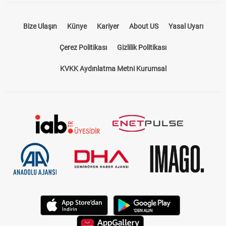
Bize Ulaşın
Künye
Kariyer
About US
Yasal Uyarı
Çerez Politikası
Gizlilik Politikası
KVKK Aydınlatma Metni Kurumsal