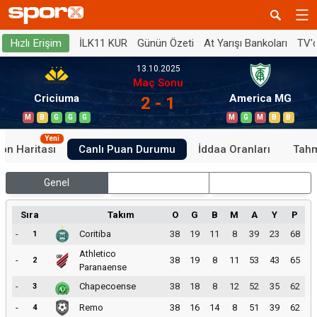
İLK11 KUR
Günün Özeti
At Yarışı Bankoları
TV'
Hızlı Erişim
13.10.2025
Maç Sonu
Criciuma
America MG
2 - 1
M
B
G
G
G
M
G
M
B
B
Yeni
on Haritası
Canlı Puan Durumu
İddaa Oranları
Tahm
Genel
İç Saha
Dış Saha
Sıra
Takım
O
G
B
M
A
Y
P
-
Coritiba
38
19
11
8
39
23
68
1
Athletico
-
38
19
8
11
53
43
65
2
Paranaense
-
Chapecoense
38
18
8
12
52
35
62
3
-
Remo
38
16
14
8
51
39
62
4