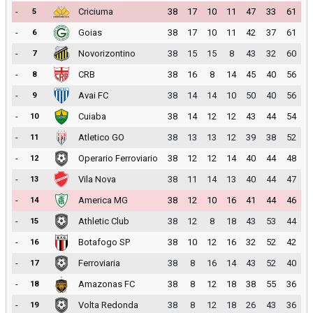
-
Criciuma
38
17
10
11
47
33
61
5
-
Goias
38
17
10
11
42
37
61
6
-
Novorizontino
38
15
15
8
43
32
60
7
-
CRB
38
16
8
14
45
40
56
8
-
Avai FC
38
14
14
10
50
40
56
9
-
Cuiaba
38
14
12
12
43
44
54
10
-
Atletico GO
38
13
13
12
39
38
52
11
-
Operario Ferroviario
38
12
12
14
40
44
48
12
-
Vila Nova
38
11
14
13
40
44
47
13
-
America MG
38
12
10
16
41
44
46
14
-
Athletic Club
38
12
8
18
43
53
44
15
-
Botafogo SP
38
10
12
16
32
52
42
16
-
Ferroviaria
38
8
16
14
43
52
40
17
-
Amazonas FC
38
8
12
18
38
55
36
18
-
Volta Redonda
38
8
12
18
26
43
36
19