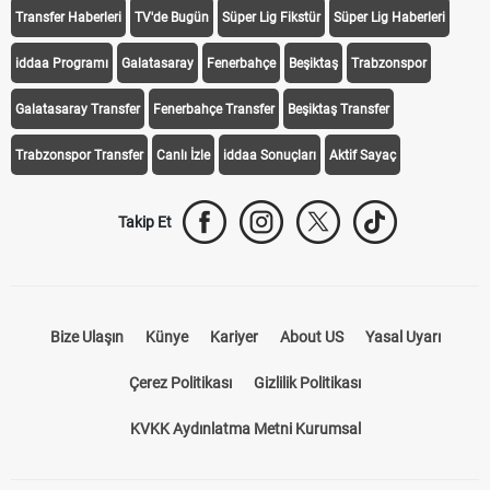
Transfer Haberleri
TV'de Bugün
Süper Lig Fikstür
Süper Lig Haberleri
iddaa Programı
Galatasaray
Fenerbahçe
Beşiktaş
Trabzonspor
Galatasaray Transfer
Fenerbahçe Transfer
Beşiktaş Transfer
Trabzonspor Transfer
Canlı İzle
iddaa Sonuçları
Aktif Sayaç
Takip Et
Bize Ulaşın
Künye
Kariyer
About US
Yasal Uyarı
Çerez Politikası
Gizlilik Politikası
KVKK Aydınlatma Metni Kurumsal