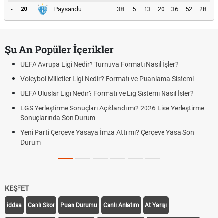
-
Paysandu
38
5
13
20
36
52
28
20
Şu An Popüler İçerikler
UEFA Avrupa Ligi Nedir? Turnuva Formatı Nasıl İşler?
Voleybol Milletler Ligi Nedir? Formatı ve Puanlama Sistemi
UEFA Uluslar Ligi Nedir? Formatı ve Lig Sistemi Nasıl İşler?
LGS Yerleştirme Sonuçları Açıklandı mı? 2026 Lise Yerleştirme
Sonuçlarında Son Durum
Yeni Parti Çerçeve Yasaya İmza Attı mı? Çerçeve Yasa Son
Durum
KEŞFET
iddaa
Canlı Skor
Puan Durumu
Canlı Anlatım
At Yarışı