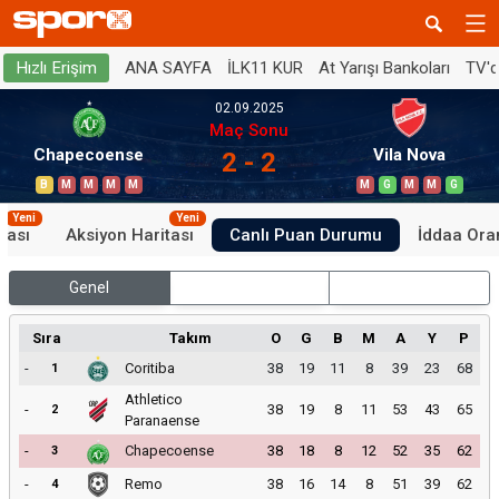
ANA SAYFA
İLK11 KUR
At Yarışı Bankoları
TV'
Hızlı Erişim
02.09.2025
Maç Sonu
Chapecoense
Vila Nova
2 - 2
B
M
M
M
M
M
G
M
M
G
Yeni
Yeni
tası
Aksiyon Haritası
Canlı Puan Durumu
İddaa Oran
Genel
İç Saha
Dış Saha
Sıra
Takım
O
G
B
M
A
Y
P
-
Coritiba
38
19
11
8
39
23
68
1
Athletico
-
38
19
8
11
53
43
65
2
Paranaense
-
Chapecoense
38
18
8
12
52
35
62
3
-
Remo
38
16
14
8
51
39
62
4