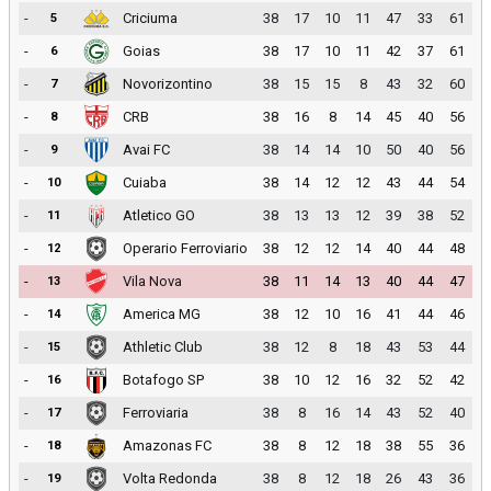
-
Criciuma
38
17
10
11
47
33
61
5
-
Goias
38
17
10
11
42
37
61
6
-
Novorizontino
38
15
15
8
43
32
60
7
-
CRB
38
16
8
14
45
40
56
8
-
Avai FC
38
14
14
10
50
40
56
9
-
Cuiaba
38
14
12
12
43
44
54
10
-
Atletico GO
38
13
13
12
39
38
52
11
-
Operario Ferroviario
38
12
12
14
40
44
48
12
-
Vila Nova
38
11
14
13
40
44
47
13
-
America MG
38
12
10
16
41
44
46
14
-
Athletic Club
38
12
8
18
43
53
44
15
-
Botafogo SP
38
10
12
16
32
52
42
16
-
Ferroviaria
38
8
16
14
43
52
40
17
-
Amazonas FC
38
8
12
18
38
55
36
18
-
Volta Redonda
38
8
12
18
26
43
36
19