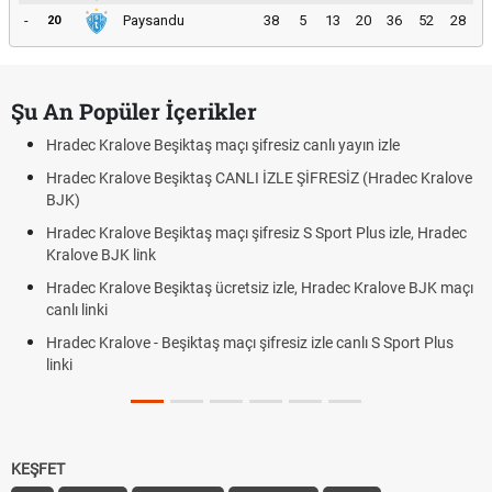
-
Paysandu
38
5
13
20
36
52
28
20
Şu An Popüler İçerikler
Hradec Kralove Beşiktaş maçı şifresiz canlı yayın izle
Hradec Kralove Beşiktaş CANLI İZLE ŞİFRESİZ (Hradec Kralove
BJK)
Hradec Kralove Beşiktaş maçı şifresiz S Sport Plus izle, Hradec
Kralove BJK link
Hradec Kralove Beşiktaş ücretsiz izle, Hradec Kralove BJK maçı
canlı linki
Hradec Kralove - Beşiktaş maçı şifresiz izle canlı S Sport Plus
linki
KEŞFET