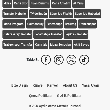
iddaa
Canlı Skor
Puan Durumu
Canlı Anlatım
At Yarışı
Transfer Haberleri
TV'de Bugün
Süper Lig Fikstür
Süper Lig Haberleri
iddaa Programı
Galatasaray
Fenerbahçe
Beşiktaş
Trabzonspor
Galatasaray Transfer
Fenerbahçe Transfer
Beşiktaş Transfer
Trabzonspor Transfer
Canlı İzle
iddaa Sonuçları
Aktif Sayaç
Takip Et
Bize Ulaşın
Künye
Kariyer
About US
Yasal Uyarı
Çerez Politikası
Gizlilik Politikası
KVKK Aydınlatma Metni Kurumsal