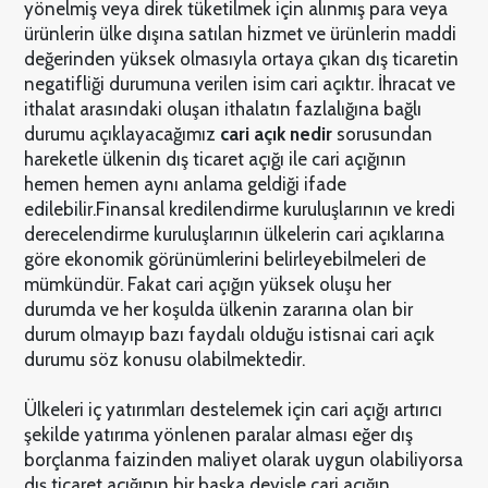
yönelmiş veya direk tüketilmek için alınmış para veya
ürünlerin ülke dışına satılan hizmet ve ürünlerin maddi
değerinden yüksek olmasıyla ortaya çıkan dış ticaretin
negatifliği durumuna verilen isim cari açıktır. İhracat ve
ithalat arasındaki oluşan ithalatın fazlalığına bağlı
durumu açıklayacağımız
cari açık nedir
sorusundan
hareketle ülkenin dış ticaret açığı ile cari açığının
hemen hemen aynı anlama geldiği ifade
edilebilir.Finansal kredilendirme kuruluşlarının ve kredi
derecelendirme kuruluşlarının ülkelerin cari açıklarına
göre ekonomik görünümlerini belirleyebilmeleri de
mümkündür. Fakat cari açığın yüksek oluşu her
durumda ve her koşulda ülkenin zararına olan bir
durum olmayıp bazı faydalı olduğu istisnai cari açık
durumu söz konusu olabilmektedir.
Ülkeleri iç yatırımları destelemek için cari açığı artırıcı
şekilde yatırıma yönlenen paralar alması eğer dış
borçlanma faizinden maliyet olarak uygun olabiliyorsa
dış ticaret açığının bir başka deyişle cari açığın