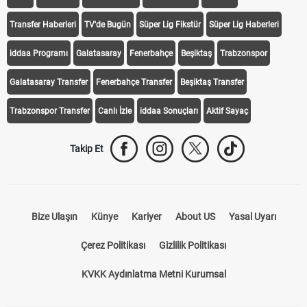
Transfer Haberleri
TV'de Bugün
Süper Lig Fikstür
Süper Lig Haberleri
iddaa Programı
Galatasaray
Fenerbahçe
Beşiktaş
Trabzonspor
Galatasaray Transfer
Fenerbahçe Transfer
Beşiktaş Transfer
Trabzonspor Transfer
Canlı İzle
iddaa Sonuçları
Aktif Sayaç
Takip Et
Bize Ulaşın
Künye
Kariyer
About US
Yasal Uyarı
Çerez Politikası
Gizlilik Politikası
KVKK Aydınlatma Metni Kurumsal