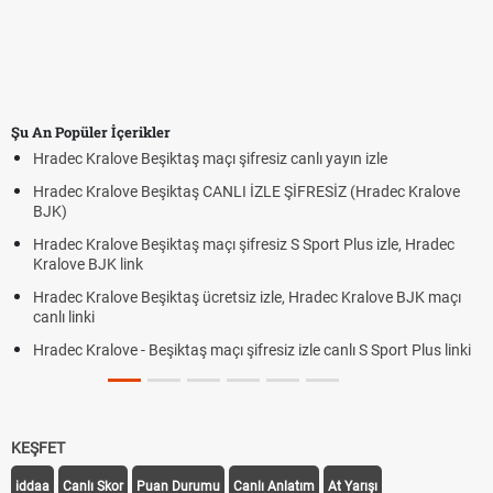
Şu An Popüler İçerikler
nlı yayın izle
Hradec Kralove - Beşiktaş maçı şifresiz izle 
FRESİZ (Hradec Kralove
Hradec Kralove Beşiktaş maçı şifresiz tv10
BJK link
Sport Plus izle, Hradec
Trivela Nedir? Trivela Vuruşu Nasıl Yapılır?
Röveşata Nedir? Röveşata Vuruşu Nasıl Yap
 Hradec Kralove BJK maçı
Plonjon Nedir? Kalecilikte Plonjon Hareketi 
le canlı S Sport Plus linki
KEŞFET
iddaa
Canlı Skor
Puan Durumu
Canlı Anlatım
At Yarışı