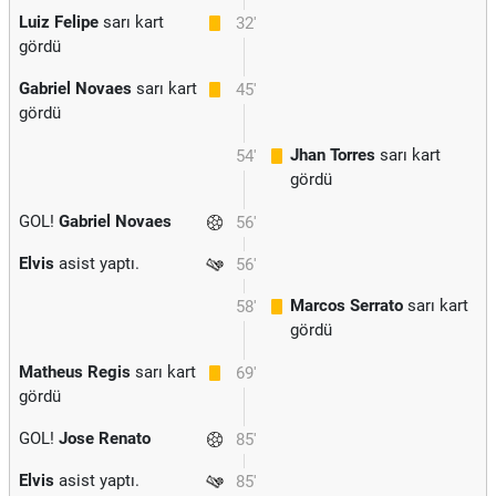
Luiz Felipe
sarı kart
32'
gördü
Gabriel Novaes
sarı kart
45'
gördü
Jhan Torres
sarı kart
54'
gördü
GOL!
Gabriel Novaes
56'
Elvis
asist yaptı.
56'
Marcos Serrato
sarı kart
58'
gördü
Matheus Regis
sarı kart
69'
gördü
GOL!
Jose Renato
85'
Elvis
asist yaptı.
85'