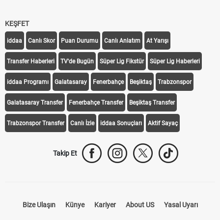
KEŞFET
iddaa
Canlı Skor
Puan Durumu
Canlı Anlatım
At Yarışı
Transfer Haberleri
TV'de Bugün
Süper Lig Fikstür
Süper Lig Haberleri
iddaa Programı
Galatasaray
Fenerbahçe
Beşiktaş
Trabzonspor
Galatasaray Transfer
Fenerbahçe Transfer
Beşiktaş Transfer
Trabzonspor Transfer
Canlı İzle
iddaa Sonuçları
Aktif Sayaç
Takip Et
Bize Ulaşın
Künye
Kariyer
About US
Yasal Uyarı