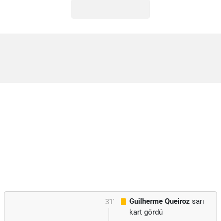
Guilherme Queiroz
sarı
31'
kart gördü