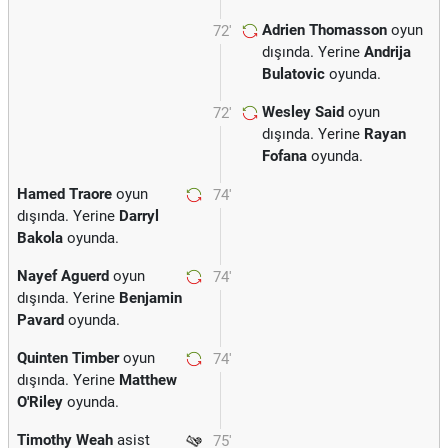
Adrien Thomasson
oyun
72'
dışında. Yerine
Andrija
Bulatovic
oyunda.
Wesley Said
oyun
72'
dışında. Yerine
Rayan
Fofana
oyunda.
Hamed Traore
oyun
74'
dışında. Yerine
Darryl
Bakola
oyunda.
Nayef Aguerd
oyun
74'
dışında. Yerine
Benjamin
Pavard
oyunda.
Quinten Timber
oyun
74'
dışında. Yerine
Matthew
O'Riley
oyunda.
Timothy Weah
asist
75'