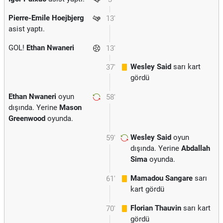
Pierre-Emile Hoejbjerg
13'
asist yaptı.
GOL!
Ethan Nwaneri
13'
Wesley Said
sarı kart
37'
gördü
Ethan Nwaneri
oyun
58'
dışında. Yerine
Mason
Greenwood
oyunda.
Wesley Said
oyun
59'
dışında. Yerine
Abdallah
Sima
oyunda.
Mamadou Sangare
sarı
61'
kart gördü
Florian Thauvin
sarı kart
70'
gördü