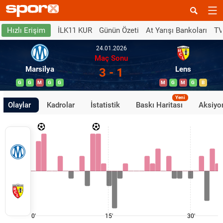
İLK11 KUR
Günün Özeti
At Yarışı Bankoları
TV
Hızlı Erişim
24.01.2026
Maç Sonu
Marsilya
Lens
3 - 1
G
G
M
G
G
M
G
M
G
B
Yeni
Olaylar
Kadrolar
İstatistik
Baskı Haritası
Aksiyon
0'
15'
30'