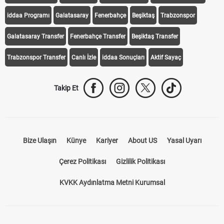
Transfer Haberleri
TV'de Bugün
Süper Lig Fikstür
Süper Lig Haberleri
iddaa Programı
Galatasaray
Fenerbahçe
Beşiktaş
Trabzonspor
Galatasaray Transfer
Fenerbahçe Transfer
Beşiktaş Transfer
Trabzonspor Transfer
Canlı İzle
iddaa Sonuçları
Aktif Sayaç
Takip Et
Bize Ulaşın
Künye
Kariyer
About US
Yasal Uyarı
Çerez Politikası
Gizlilik Politikası
KVKK Aydınlatma Metni Kurumsal