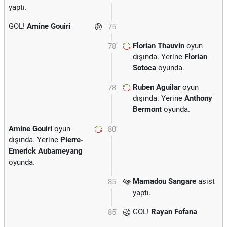
yaptı.
GOL!
Amine Gouiri
75'
Florian Thauvin
oyun
78'
dışında. Yerine
Florian
Sotoca
oyunda.
Ruben Aguilar
oyun
78'
dışında. Yerine
Anthony
Bermont
oyunda.
Amine Gouiri
oyun
80'
dışında. Yerine
Pierre-
Emerick Aubameyang
oyunda.
Mamadou Sangare
asist
85'
yaptı.
GOL!
Rayan Fofana
85'