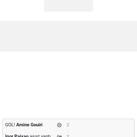
GOL!
Amine Gouiri
3'
Igor Paixao
asist yaptı.
3'