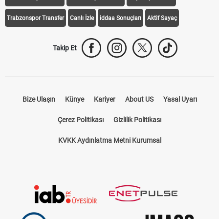
Trabzonspor Transfer
Canlı İzle
iddaa Sonuçları
Aktif Sayaç
Takip Et
Bize Ulaşın
Künye
Kariyer
About US
Yasal Uyarı
Çerez Politikası
Gizlilik Politikası
KVKK Aydınlatma Metni Kurumsal