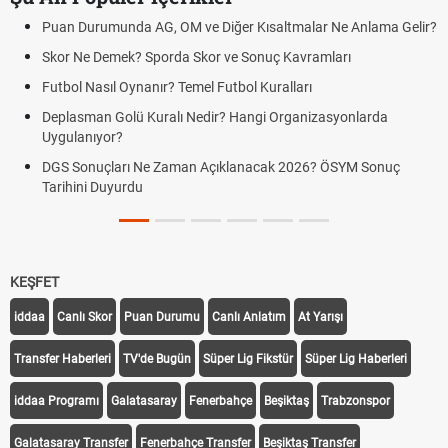
Puan Durumunda AG, OM ve Diğer Kısaltmalar Ne Anlama Gelir?
Skor Ne Demek? Sporda Skor ve Sonuç Kavramları
Futbol Nasıl Oynanır? Temel Futbol Kuralları
Deplasman Golü Kuralı Nedir? Hangi Organizasyonlarda
Uygulanıyor?
DGS Sonuçları Ne Zaman Açıklanacak 2026? ÖSYM Sonuç
Tarihini Duyurdu
KEŞFET
iddaa
Canlı Skor
Puan Durumu
Canlı Anlatım
At Yarışı
Transfer Haberleri
TV'de Bugün
Süper Lig Fikstür
Süper Lig Haberleri
iddaa Programı
Galatasaray
Fenerbahçe
Beşiktaş
Trabzonspor
Galatasaray Transfer
Fenerbahçe Transfer
Beşiktaş Transfer