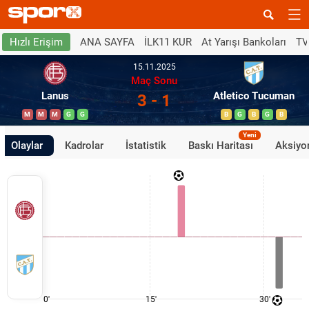
ANA SAYFA
İLK11 KUR
At Yarışı Bankoları
TV
Hızlı Erişim
15.11.2025
Maç Sonu
Lanus
Atletico Tucuman
3 - 1
M
M
M
G
G
B
G
B
G
B
Yeni
Olaylar
Kadrolar
İstatistik
Baskı Haritası
Aksiyon
0'
15'
30'