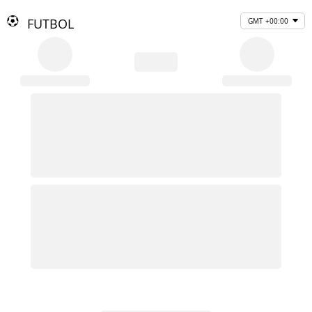
FUTBOL
GMT +00:00