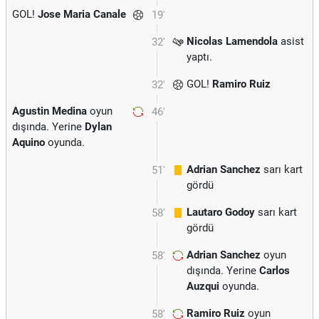
GOL!
Jose Maria Canale
19'
Nicolas Lamendola
asist
32'
yaptı.
GOL!
Ramiro Ruiz
32'
Agustin Medina
oyun
46'
dışında. Yerine
Dylan
Aquino
oyunda.
Adrian Sanchez
sarı kart
51'
gördü
Lautaro Godoy
sarı kart
58'
gördü
Adrian Sanchez
oyun
58'
dışında. Yerine
Carlos
Auzqui
oyunda.
Ramiro Ruiz
oyun
58'