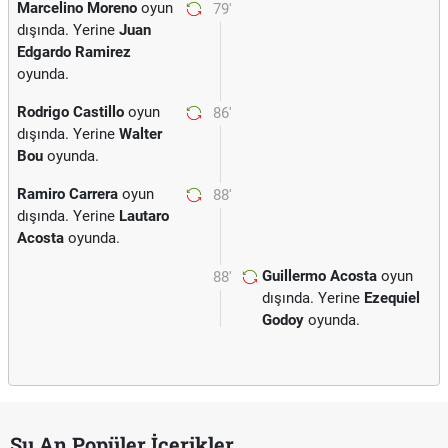
Marcelino Moreno
oyun
79'
dışında. Yerine
Juan
Edgardo Ramirez
oyunda.
Rodrigo Castillo
oyun
86'
dışında. Yerine
Walter
Bou
oyunda.
Ramiro Carrera
oyun
88'
dışında. Yerine
Lautaro
Acosta
oyunda.
Guillermo Acosta
oyun
88'
dışında. Yerine
Ezequiel
Godoy
oyunda.
Şu An Popüler İçerikler