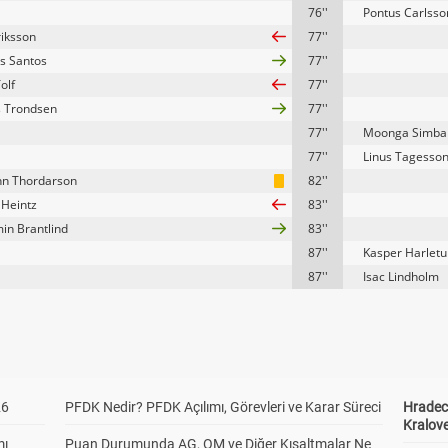
76''
Pontus Carlsso
riksson
77''
s Santos
77''
olf
77''
 Trondsen
77''
77''
Moonga Simba
77''
Linus Tagesso
nn Thordarson
82''
 Heintz
83''
in Brantlind
83''
87''
Kasper Harletu
87''
Isac Lindholm
26
PFDK Nedir? PFDK Açılımı, Görevleri ve Karar Süreci
Hradec 
Kralove
mı
Puan Durumunda AG, OM ve Diğer Kısaltmalar Ne