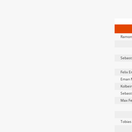
Ramon-
Sebas
Felix E
Eman 
Kolbei
Sebas
Max F
Tobias