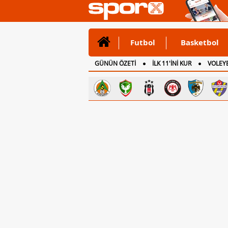
Futbol
Basketbol
GÜNÜN ÖZETİ
İLK 11'İNİ KUR
VOLEYB
CANLI ANLATIM
İNGİLTERE