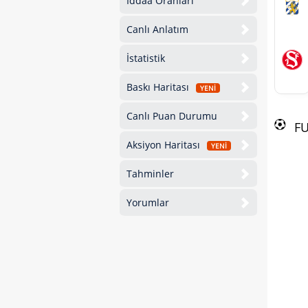
İddaa Oranları
Canlı Anlatım
İstatistik
Baskı Haritası
YENİ
Canlı Puan Durumu
F
Aksiyon Haritası
YENİ
Tahminler
Yorumlar