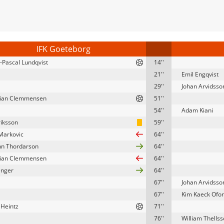
IFK Goeteborg
Pascal Lundqvist
14''
21''
Emil Engqvist
29''
Johan Arvidsso
tian Clemmensen
51''
54''
Adam Kiani
riksson
59''
Markovic
64''
nn Thordarson
64''
tian Clemmensen
64''
enger
64''
67''
Johan Arvidsso
67''
Kim Kaeck Ofo
 Heintz
71''
76''
William Thells