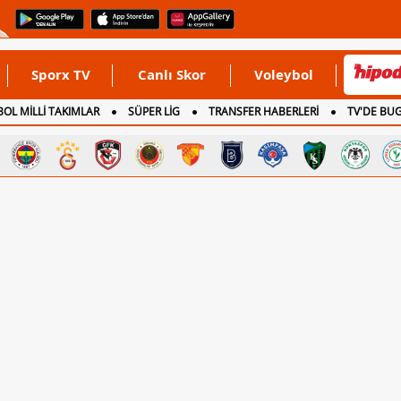
Sporx TV
Canlı Skor
Voleybol
OL MİLLİ TAKIMLAR
SÜPER LİG
TRANSFER HABERLERİ
TV'DE BU