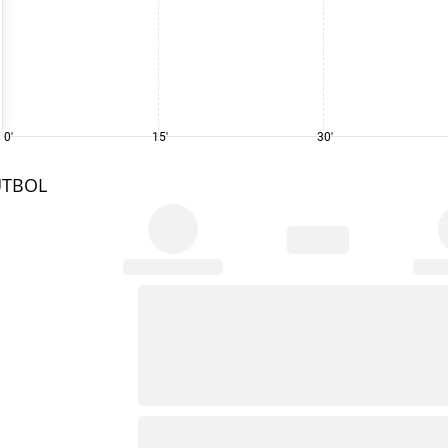
0'
15'
30'
UTBOL