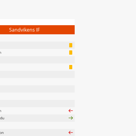
Sandvikens IF
n
n
rdu
son