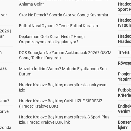
Anlama Gelir?
Hradec 
Sport P
t var
Skor Ne Demek? Sporda Skor ve Sonuç Kavramları
Hradec 
tv100 l
Futbol Nasıl Oynanır? Temel Futbol Kuralları
2026 |
ar
Hradec 
Deplasman Golü Kuralı Nedir? Hangi
Hradec
Organizasyonlarda Uygulanıyor?
in
Trivela
DGS Sonuçları Ne Zaman Açıklanacak 2026? ÖSYM
Sonuç Tarihini Duyurdu
Röveşa
Aras
Mazota İndirim Var mı? Motorin Fiyatlarında Son
Durum
Plonjon
Yapılır
Hradec Kralove Beşiktaş maçı şifresiz canlı yayın
izle
Futbold
Kriterle
anır?
Hradec Kralove Beşiktaş CANLI İZLE ŞİFRESİZ
(Hradec Kralove BJK)
Endire
or ve
Verilir?
Hradec Kralove Beşiktaş maçı şifresiz S Sport Plus
izle, Hradec Kralove BJK link
Bonserv
ezonda
İşler?