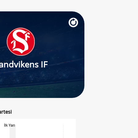
andvikens IF
artesi
İlk Yarı