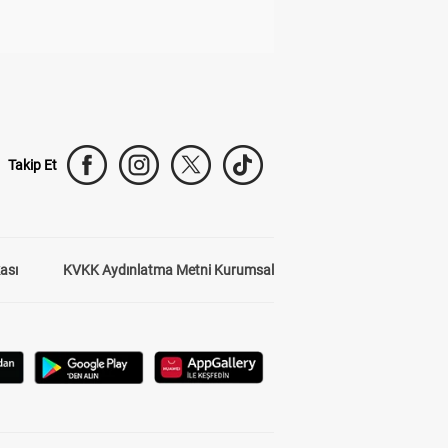
Takip Et
kası
KVKK Aydınlatma Metni Kurumsal