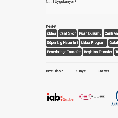
Nasıl Uygulanıyor?
Keşfet
iddaa
Canlı Skor
Puan Durumu
Canlı An
Süper Lig Haberleri
iddaa Programı
Gala
Fenerbahçe Transfer
Beşiktaş Transfer
T
Bize Ulaşın
Künye
Kariyer