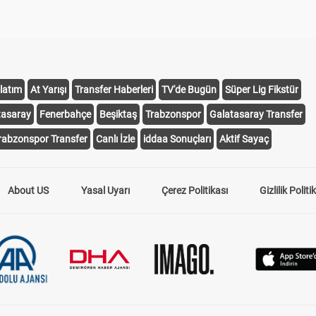
latım
At Yarışı
Transfer Haberleri
TV'de Bugün
Süper Lig Fikstür
tasaray
Fenerbahçe
Beşiktaş
Trabzonspor
Galatasaray Transfer
rabzonspor Transfer
Canlı İzle
iddaa Sonuçları
Aktif Sayaç
About US
Yasal Uyarı
Çerez Politikası
Gizlilik Politi