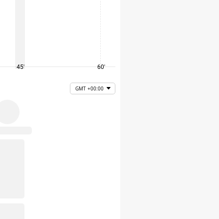
45'
60'
75'
GMT +00:00