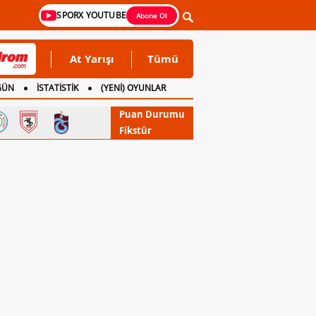
SPORX YOUTUBE
Abone Ol
At Yarışı
Tümü
GÜN
İSTATİSTİK
(YENİ) OYUNLAR
Puan Durumu
Fikstür