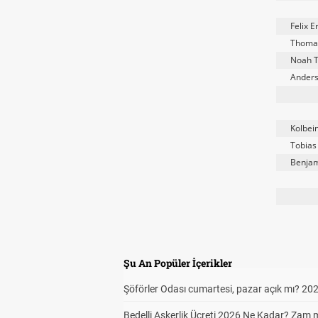
Felix E
Thoma
Noah T
Anders
Kolbei
Tobias
Benjam
Şu An Popüler İçerikler
Şöförler Odası cumartesi, pazar açık mı? 20
Bedelli Askerlik Ücreti 2026 Ne Kadar? Zam 