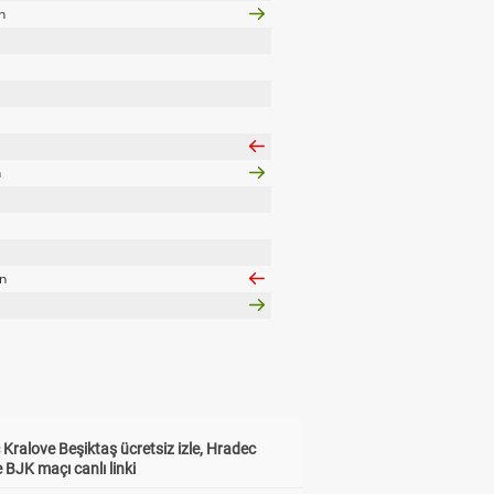
n
n
n
Kralove Beşiktaş ücretsiz izle, Hradec
 BJK maçı canlı linki