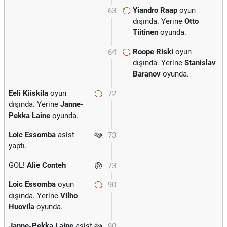
Yiandro Raap
oyun
63'
dışında. Yerine
Otto
Tiitinen
oyunda.
Roope Riski
oyun
64'
dışında. Yerine
Stanislav
Baranov
oyunda.
Eeli Kiiskila
oyun
72'
dışında. Yerine
Janne-
Pekka Laine
oyunda.
Loic Essomba
asist
73'
yaptı.
GOL!
Alie Conteh
73'
Loic Essomba
oyun
90'
dışında. Yerine
Vilho
Huovila
oyunda.
Janne-Pekka Laine
asist
90'