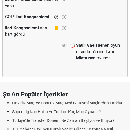
yaptı.
GOL!
Ilari Kangasniemi
90'
Ilari Kangasniemi
sarı
90'
kart gördü
Sauli Vaeisaenen
oyun
90'
dışında. Yerine
Tatu
Miettunen
oyunda.
Şu An Popüler İçerikler
Hazırlık Maçı ve Dostluk Maçı Nedir? Resmî Maçlardan Farkları
Süper Lig Kaç Hafta ve Toplam Kaç Maç Oynanır?
Türkiye'de Transfer Dönemi Ne Zaman Başlıyor ve Bitiyor?
TFF Yabancı Oyuncu Kuralı Nedir? Güncel Sezonda Nasıl