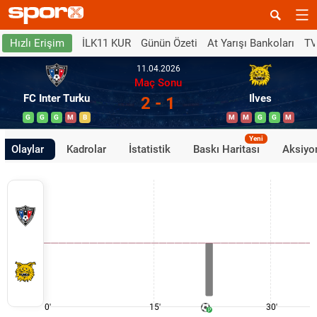
İLK11 KUR
Günün Özeti
At Yarışı Bankoları
TV
Hızlı Erişim
11.04.2026
Maç Sonu
FC Inter Turku
Ilves
2 - 1
G
G
G
M
B
M
M
G
G
M
Yeni
Olaylar
Kadrolar
İstatistik
Baskı Haritası
Aksiyon
0'
15'
30'