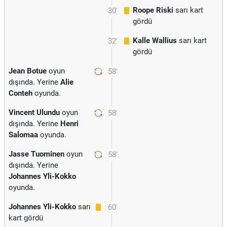
Roope Riski
sarı kart
30'
gördü
Kalle Wallius
sarı kart
32'
gördü
Jean Botue
oyun
58'
dışında. Yerine
Alie
Conteh
oyunda.
Vincent Ulundu
oyun
58'
dışında. Yerine
Henri
Salomaa
oyunda.
Jasse Tuominen
oyun
58'
dışında. Yerine
Johannes Yli-Kokko
oyunda.
Johannes Yli-Kokko
sarı
60'
kart gördü