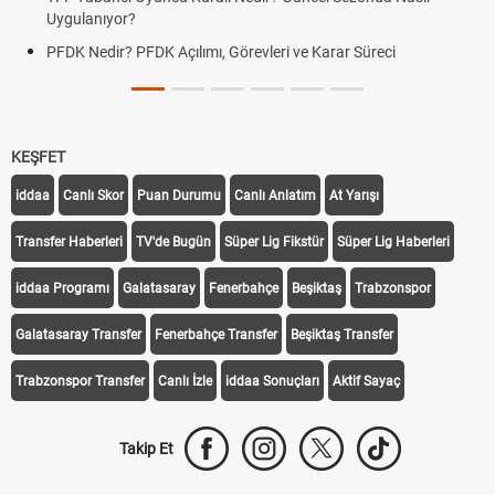
Uygulanıyor?
PFDK Nedir? PFDK Açılımı, Görevleri ve Karar Süreci
KEŞFET
iddaa
Canlı Skor
Puan Durumu
Canlı Anlatım
At Yarışı
Transfer Haberleri
TV'de Bugün
Süper Lig Fikstür
Süper Lig Haberleri
iddaa Programı
Galatasaray
Fenerbahçe
Beşiktaş
Trabzonspor
Galatasaray Transfer
Fenerbahçe Transfer
Beşiktaş Transfer
Trabzonspor Transfer
Canlı İzle
iddaa Sonuçları
Aktif Sayaç
Takip Et