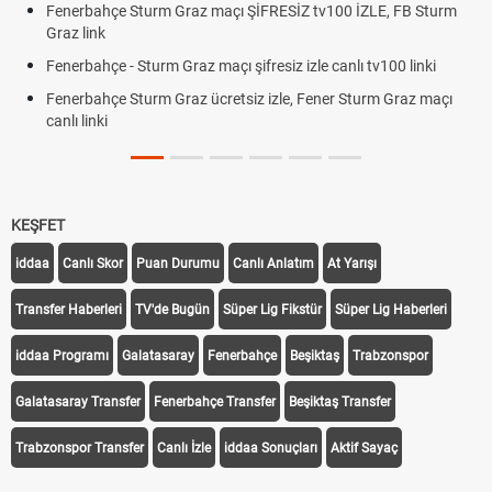
Fenerbahçe Sturm Graz maçı ŞİFRESİZ tv100 İZLE, FB Sturm
Graz link
Fenerbahçe - Sturm Graz maçı şifresiz izle canlı tv100 linki
Fenerbahçe Sturm Graz ücretsiz izle, Fener Sturm Graz maçı
canlı linki
KEŞFET
iddaa
Canlı Skor
Puan Durumu
Canlı Anlatım
At Yarışı
Transfer Haberleri
TV'de Bugün
Süper Lig Fikstür
Süper Lig Haberleri
iddaa Programı
Galatasaray
Fenerbahçe
Beşiktaş
Trabzonspor
Galatasaray Transfer
Fenerbahçe Transfer
Beşiktaş Transfer
Trabzonspor Transfer
Canlı İzle
iddaa Sonuçları
Aktif Sayaç