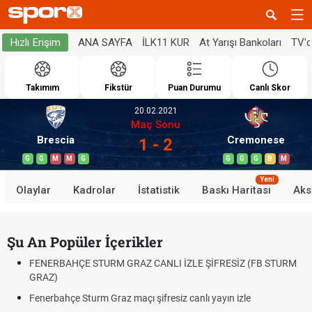
ANA SAYFA
İLK11 KUR
At Yarışı Bankoları
TV'
Hızlı Erişim
Takımım
Fikstür
Puan Durumu
Canlı Skor
20.02.2021
Maç Sonu
Brescia
Cremonese
1 - 2
G
G
M
M
G
G
G
G
B
M
Yeni
Olaylar
Kadrolar
İstatistik
Baskı Haritası
Aks
Şu An Popüler İçerikler
FENERBAHÇE STURM GRAZ CANLI İZLE ŞİFRESİZ (FB STURM
GRAZ)
Fenerbahçe Sturm Graz maçı şifresiz canlı yayın izle