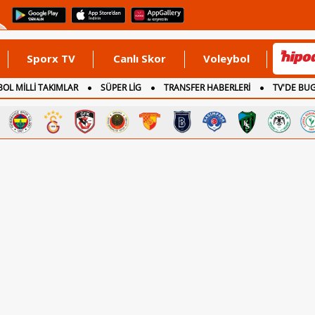
Sporx TV
Canlı Skor
Voleybol
OL MİLLİ TAKIMLAR
SÜPER LİG
TRANSFER HABERLERİ
TV'DE BU