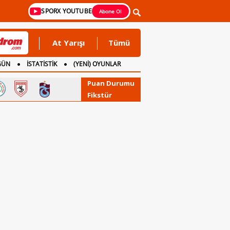
SPORX YOUTUBE
Abone Ol
At Yarışı
Tümü
GÜN
İSTATİSTİK
(YENİ) OYUNLAR
Puan Durumu
Fikstür