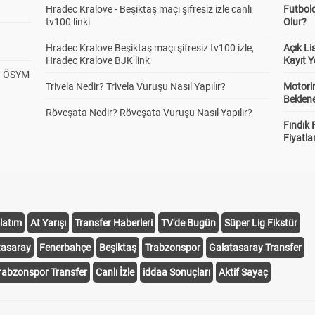
Hradec Kralove - Beşiktaş maçı şifresiz izle canlı
Futbol
tv100 linki
Olur?
Hradec Kralove Beşiktaş maçı şifresiz tv100 izle,
Açık L
Hradec Kralove BJK link
Kayıt Y
? ÖSYM
Trivela Nedir? Trivela Vuruşu Nasıl Yapılır?
Motorin
Beklene
Röveşata Nedir? Röveşata Vuruşu Nasıl Yapılır?
Fındık 
Fiyatla
latım
At Yarışı
Transfer Haberleri
TV'de Bugün
Süper Lig Fikstür
tasaray
Fenerbahçe
Beşiktaş
Trabzonspor
Galatasaray Transfer
rabzonspor Transfer
Canlı İzle
iddaa Sonuçları
Aktif Sayaç