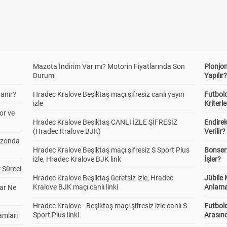
Mazota İndirim Var mı? Motorin Fiyatlarında Son
Plonjon
Durum
Yapılır
anır?
Hradec Kralove Beşiktaş maçı şifresiz canlı yayın
Futbold
izle
Kriterle
or ve
Hradec Kralove Beşiktaş CANLI İZLE ŞİFRESİZ
Endire
(Hradec Kralove BJK)
Verilir?
ezonda
Hradec Kralove Beşiktaş maçı şifresiz S Sport Plus
Bonserv
izle, Hradec Kralove BJK link
İşler?
 Süreci
Hradec Kralove Beşiktaş ücretsiz izle, Hradec
Jübile
Kralove BJK maçı canlı linki
Anlama
ar Ne
Hradec Kralove - Beşiktaş maçı şifresiz izle canlı S
Futbold
Sport Plus linki
Arasınd
amları