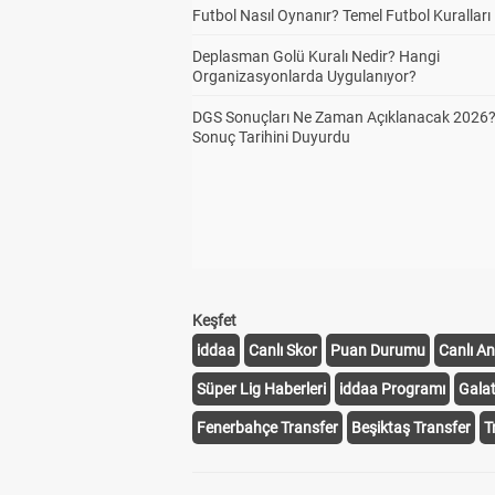
Futbol Nasıl Oynanır? Temel Futbol Kuralları
Deplasman Golü Kuralı Nedir? Hangi
Organizasyonlarda Uygulanıyor?
DGS Sonuçları Ne Zaman Açıklanacak 2026
Sonuç Tarihini Duyurdu
Keşfet
iddaa
Canlı Skor
Puan Durumu
Canlı An
Süper Lig Haberleri
iddaa Programı
Gala
Fenerbahçe Transfer
Beşiktaş Transfer
T