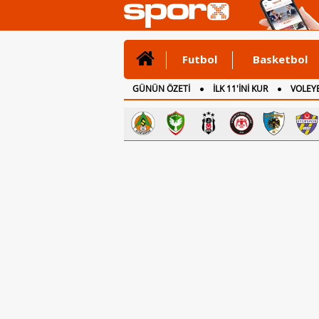
Futbol
Basketbol
GÜNÜN ÖZETİ
İLK 11'İNİ KUR
VOLEYB
CANLI ANLATIM
İNGİLTERE