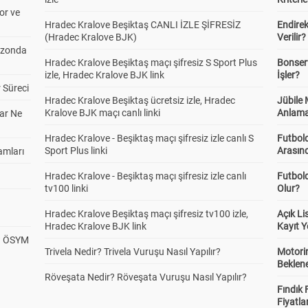
or ve
Hradec Kralove Beşiktaş CANLI İZLE ŞİFRESİZ
Endire
(Hradec Kralove BJK)
Verilir?
ezonda
Hradec Kralove Beşiktaş maçı şifresiz S Sport Plus
Bonserv
izle, Hradec Kralove BJK link
İşler?
 Süreci
Hradec Kralove Beşiktaş ücretsiz izle, Hradec
Jübile
Kralove BJK maçı canlı linki
Anlama
ar Ne
Hradec Kralove - Beşiktaş maçı şifresiz izle canlı S
Futbold
Sport Plus linki
Arasınd
amları
Hradec Kralove - Beşiktaş maçı şifresiz izle canlı
Futbol
tv100 linki
Olur?
Hradec Kralove Beşiktaş maçı şifresiz tv100 izle,
Açık L
Hradec Kralove BJK link
Kayıt Y
? ÖSYM
Trivela Nedir? Trivela Vuruşu Nasıl Yapılır?
Motorin
Beklene
Röveşata Nedir? Röveşata Vuruşu Nasıl Yapılır?
Fındık 
Fiyatla