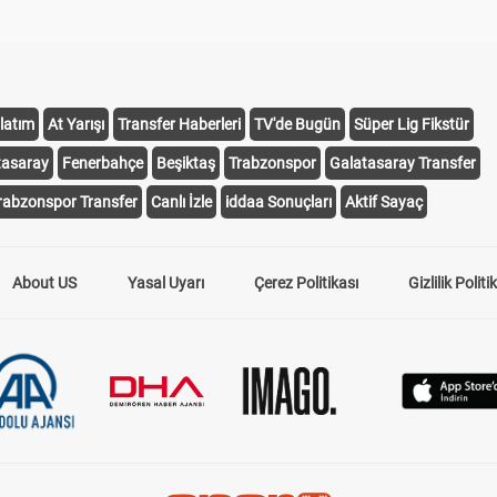
latım
At Yarışı
Transfer Haberleri
TV'de Bugün
Süper Lig Fikstür
tasaray
Fenerbahçe
Beşiktaş
Trabzonspor
Galatasaray Transfer
rabzonspor Transfer
Canlı İzle
iddaa Sonuçları
Aktif Sayaç
About US
Yasal Uyarı
Çerez Politikası
Gizlilik Politi