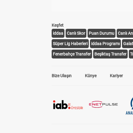
Keşfet
iddaa
Canlı Skor
Puan Durumu
Canlı An
Süper Lig Haberleri
iddaa Programı
Gala
Fenerbahçe Transfer
Beşiktaş Transfer
T
Bize Ulaşın
Künye
Kariyer