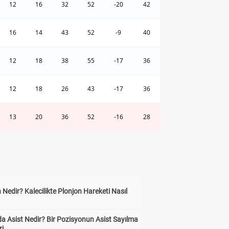
12
16
32
52
-20
42
16
14
43
52
-9
40
12
18
38
55
-17
36
12
18
26
43
-17
36
13
20
36
52
-16
28
 Nedir? Kalecilikte Plonjon Hareketi Nasıl
?
a Asist Nedir? Bir Pozisyonun Asist Sayılma
ri