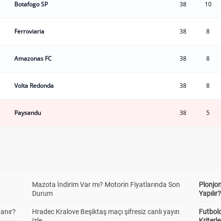
Botafogo SP
38
10
Ferroviaria
38
8
Amazonas FC
38
8
Volta Redonda
38
8
Paysandu
38
5
Mazota İndirim Var mı? Motorin Fiyatlarında Son
Plonjon
Durum
Yapılır
anır?
Hradec Kralove Beşiktaş maçı şifresiz canlı yayın
Futbold
izle
Kriterle