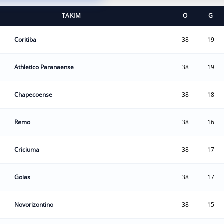
TAKIM
O
G
Coritiba
38
19
Athletico Paranaense
38
19
Chapecoense
38
18
Remo
38
16
Criciuma
38
17
Goias
38
17
Novorizontino
38
15