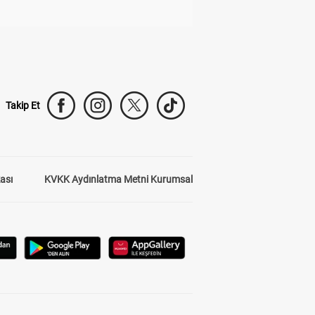
Takip Et
kası
KVKK Aydınlatma Metni Kurumsal