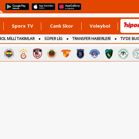
Sporx TV
Canlı Skor
Voleybol
OL MİLLİ TAKIMLAR
SÜPER LİG
TRANSFER HABERLERİ
TV'DE BU