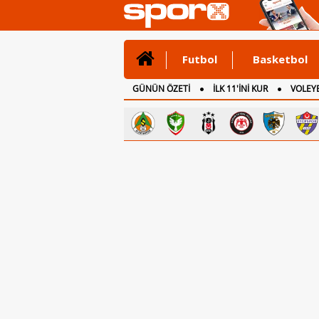
Futbol
Basketbol
GÜNÜN ÖZETİ
İLK 11'İNİ KUR
VOLEYB
CANLI ANLATIM
İNGİLTERE