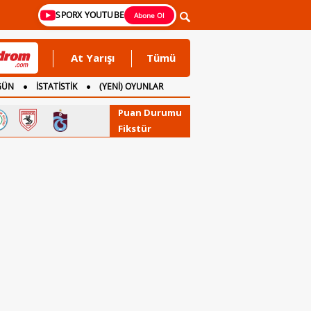
SPORX YOUTUBE
Abone Ol
At Yarışı
Tümü
GÜN
İSTATİSTİK
(YENİ) OYUNLAR
Puan Durumu
Fikstür