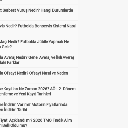
kt Serbest Vuruş Nedir? Hangi Durumlarda
is Nedir? Futbolda Bonservis Sistemi Nasıl
 Maçı Nedir? Futbolda Jübile Yapmak Ne
 Gelir?
a Averaj Nedir? Genel Averaj ve İkili Averaj
aki Farklar
da Ofsayt Nedir? Ofsayt Nasıl ve Neden
ise Kayıtları Ne Zaman 2026? AÖL 2. Dönem
enileme ve Yeni Kayıt Tarihleri
e İndirim Var mı? Motorin Fiyatlarında
n İndirim Tarihi
Fiyatı Açıklandı mı? 2026 TMO Fındık Alım
rı Belli Oldu mu?