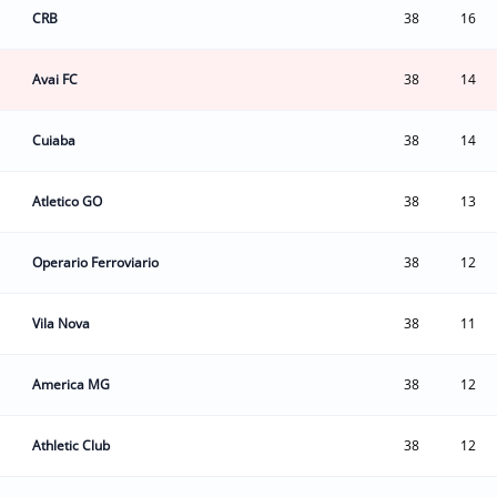
CRB
38
16
Avai FC
38
14
Cuiaba
38
14
Atletico GO
38
13
Operario Ferroviario
38
12
Vila Nova
38
11
America MG
38
12
Athletic Club
38
12