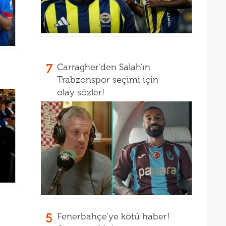
14
14
açık
14
Warr
14
Wolv
7
Carragher'den Salah'ın
14
açık
Trabzonspor seçimi için
olay sözler!
13
13
13
karş
13
13
baş
13
çağr
13
5
Fenerbahçe'ye kötü haber!
13