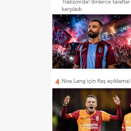
Trabzon'da! Binlerce taraftar
karşıladı
4
Noa Lang için flaş açıklama!