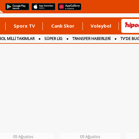
Sporx TV
Canlı Skor
Voleybol
OL MİLLİ TAKIMLAR
SÜPER LİG
TRANSFER HABERLERİ
TV'DE BU
05 Ağustos
05 Ağustos