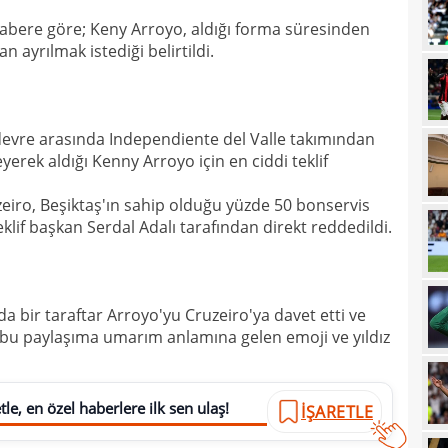
habere göre; Keny Arroyo, aldığı forma süresinden
21
sevi
ayrılmak istediği belirtildi.
21
maçt
21
21
devre arasında Independiente del Valle takımından
erek aldığı Kenny Arroyo için en ciddi teklif
21
zeiro, Beşiktaş'ın sahip olduğu yüzde 50 bonservis
20
tara
teklif başkan Serdal Adalı tarafından direkt reddedildi.
19
soru
19
net 
19
 bir taraftar Arroyo'yu Cruzeiro'ya davet etti ve
Ligi
, bu paylaşıma umarım anlamına gelen emoji ve yıldız
19
"Paz
18
prov
le, en özel haberlere ilk sen ulaş!
İŞARETLE
18
duy