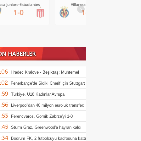
oca Juniors-Estudiantes
Villarreal-Levante
>
1-0
1-0
ON HABERLER
:06
Hradec Kralove - Beşiktaş: Muhtemel
:02
r
Fenerbahçe'de Sidiki Cherif için Stuttgart
:59
ası!
Türkiye, U18 Kadınlar Avrupa
:56
iyonası'nda Sırbistan'a 70-67 yenildi
Liverpool'dan 40 milyon euroluk transfer;
:53
or Munoz
Ferencvaros, Gornik Zabrze'yi 1-0
:45
up etti
Sturm Graz, Greenwood'a hayran kaldı
:34
Bodrum FK, 2 futbolcuyu kadrosuna kattı