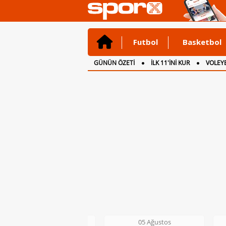
Futbol
Basketbol
GÜNÜN ÖZETİ
İLK 11'İNİ KUR
VOLEYB
CANLI ANLATIM
İNGİLTERE
05 Ağustos
05 Ağustos