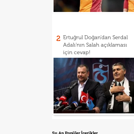
2
Ertuğrul Doğan'dan Serdal
Adalı'nın Salah açıklaması
için cevap!
Şu An Popüler İçerikler