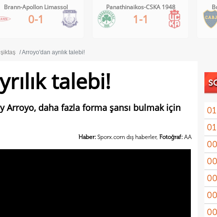
Brann-Apollon Limassol
Panathinaikos-CSKA 1948
B
0-1
1-1
şiktaş
Arroyo'dan ayrılık talebi!
rılık talebi!
S
y Arroyo, daha fazla forma şansı bulmak için
01
01
11'le
Haber:
Sporx.com dış haberler,
Fotoğraf:
AA
00
iddi
00
Şamp
00
Vict
00
mağl
00