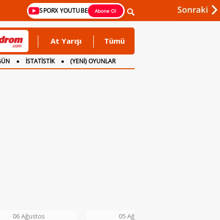
SPORX YOUTUBE
Abone Ol
At Yarışı
Tümü
GÜN
İSTATİSTİK
(YENİ) OYUNLAR
06 Ağustos
05 Ağustos