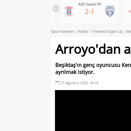
Ferencvaros-Gornik Zabrze
AGF-Sabah FK
<
1-0
2-1
Spor Haberleri
Futbol
Trendyol Süper Lig
Be
Arroyo'dan ay
Beşiktaş'ın genç oyuncusu Ken
ayrılmak istiyor.
27 Ağustos 2025 18:19