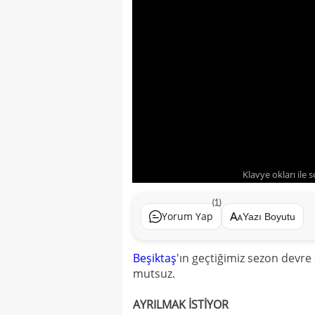
Klavye okları ile 
(1)
Yorum Yap
Yazı Boyutu
Beşiktaş
'ın geçtiğimiz sezon devr
mutsuz.
AYRILMAK İSTİYOR