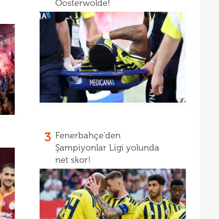
Oosterwolde!
13
12
3
Fenerbahçe'den
Şampiyonlar Ligi yolunda
net skor!