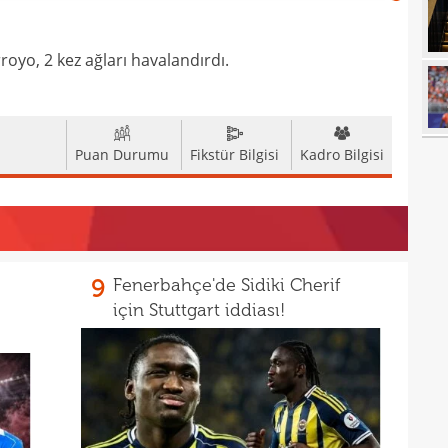
17
açık
17
durd
royo, 2 kez ağları havalandırdı.
16
16
16
Puan Durumu
Fikstür Bilgisi
Kadro Bilgisi
16
16
16
Bord
16
9
Fenerbahçe'de Sidiki Cherif
için Stuttgart iddiası!
15
açık
15
aldı!
15
14
ayrı