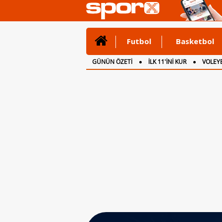
Futbol
Basketbol
GÜNÜN ÖZETİ
İLK 11'İNİ KUR
VOLEYB
CANLI ANLATIM
İNGİLTERE