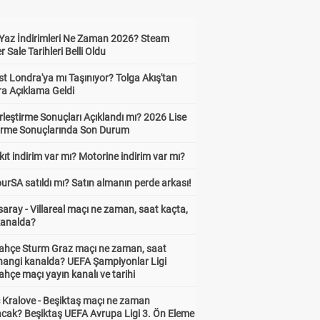
Yaz İndirimleri Ne Zaman 2026? Steam
Sale Tarihleri Belli Oldu
t Londra'ya mı Taşınıyor? Tolga Akış'tan
ra Açıklama Geldi
leştirme Sonuçları Açıklandı mı? 2026 Lise
tirme Sonuçlarında Son Durum
ıt indirim var mı? Motorine indirim var mı?
urSA satıldı mı? Satın almanın perde arkası!
aray - Villareal maçı ne zaman, saat kaçta,
kanalda?
ahçe Sturm Graz maçı ne zaman, saat
 hangi kanalda? UEFA Şampiyonlar Ligi
hçe maçı yayın kanalı ve tarihi
 Kralove - Beşiktaş maçı ne zaman
cak? Beşiktaş UEFA Avrupa Ligi 3. Ön Eleme