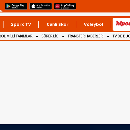
Sporx TV
Canlı Skor
Voleybol
OL MİLLİ TAKIMLAR
SÜPER LİG
TRANSFER HABERLERİ
TV'DE BU