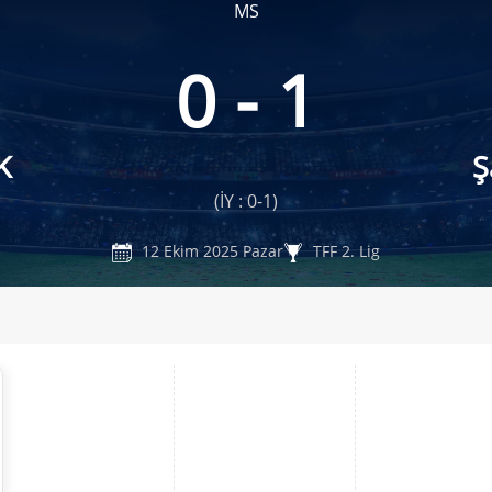
MS
0 - 1
K
Ş
(İY : 0-1)
12 Ekim 2025 Pazar
TFF 2. Lig