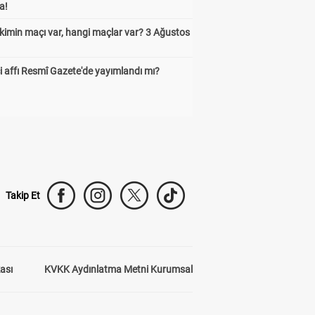
a!
kimin maçı var, hangi maçlar var? 3 Ağustos
 affı Resmî Gazete'de yayımlandı mı?
Takip Et
kası
KVKK Aydınlatma Metni Kurumsal