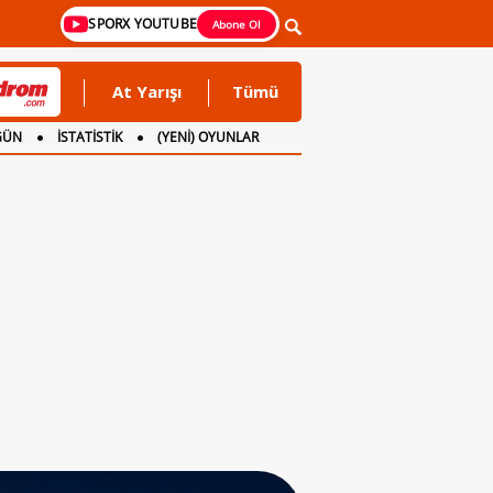
SPORX YOUTUBE
Abone Ol
At Yarışı
Tümü
GÜN
İSTATİSTİK
(YENİ) OYUNLAR