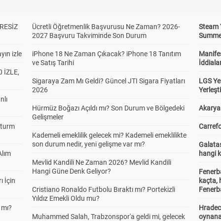
RESİZ
Ücretli Öğretmenlik Başvurusu Ne Zaman? 2026-
Steam 
2027 Başvuru Takviminde Son Durum
Summer 
yın izle
iPhone 18 Ne Zaman Çıkacak? iPhone 18 Tanıtım
Manifes
ve Satış Tarihi
İddiala
 İZLE,
Sigaraya Zam Mı Geldi? Güncel JTI Sigara Fiyatları
LGS Yer
2026
Yerleş
nlı
Hürmüz Boğazı Açıldı mı? Son Durum ve Bölgedeki
Akaryak
Gelişmeler
Sturm
Carrefo
Kademeli emeklilik gelecek mi? Kademeli emeklilikte
son durum nedir, yeni gelişme var mı?
Galatas
Alım
hangi 
Mevlid Kandili Ne Zaman 2026? Mevlid Kandili
Hangi Güne Denk Geliyor?
Fenerb
ı İçin
kaçta,
Cristiano Ronaldo Futbolu Bıraktı mı? Portekizli
Fenerba
Yıldız Emekli Oldu mu?
 mı?
Hradec
Muhammed Salah, Trabzonspor'a geldi mi, gelecek
oynana