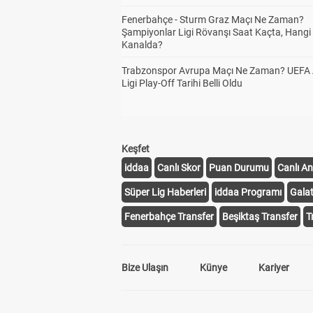
Fenerbahçe - Sturm Graz Maçı Ne Zaman?
Şampiyonlar Ligi Rövanşı Saat Kaçta, Hangi
Kanalda?
Trabzonspor Avrupa Maçı Ne Zaman? UEFA
Ligi Play-Off Tarihi Belli Oldu
Keşfet
iddaa
Canlı Skor
Puan Durumu
Canlı An
Süper Lig Haberleri
iddaa Programı
Gala
Fenerbahçe Transfer
Beşiktaş Transfer
T
Bize Ulaşın
Künye
Kariyer