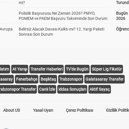
mi?
Turund
Polislik Başvurusu Ne Zaman 2026? PMYO,
Bugün 
POMEM ve PAEM Başvuru Takviminde Son Durum
2026
 Avrupa
Belirsiz Alacak Davası Kalktı mı? 12. Yargı Paketi
Öğrenci
Sonrası Son Durum
latım
At Yarışı
Transfer Haberleri
TV'de Bugün
Süper Lig Fikstür
tasaray
Fenerbahçe
Beşiktaş
Trabzonspor
Galatasaray Transfer
rabzonspor Transfer
Canlı İzle
iddaa Sonuçları
Aktif Sayaç
About US
Yasal Uyarı
Çerez Politikası
Gizlilik Politi