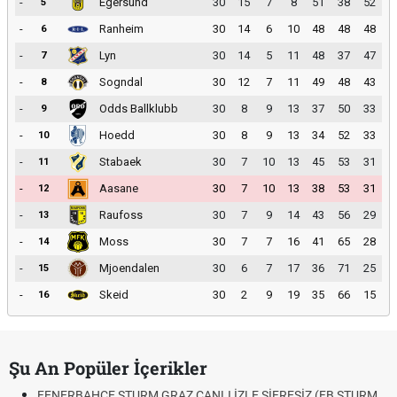
-
Egersund
30
15
7
8
51
38
52
5
-
Ranheim
30
14
6
10
48
48
48
6
-
Lyn
30
14
5
11
48
37
47
7
-
Sogndal
30
12
7
11
49
48
43
8
-
Odds Ballklubb
30
8
9
13
37
50
33
9
-
Hoedd
30
8
9
13
34
52
33
10
-
Stabaek
30
7
10
13
45
53
31
11
-
Aasane
30
7
10
13
38
53
31
12
-
Raufoss
30
7
9
14
43
56
29
13
-
Moss
30
7
7
16
41
65
28
14
-
Mjoendalen
30
6
7
17
36
71
25
15
-
Skeid
30
2
9
19
35
66
15
16
Şu An Popüler İçerikler
FENERBAHÇE STURM GRAZ CANLI İZLE ŞİFRESİZ (FB STURM