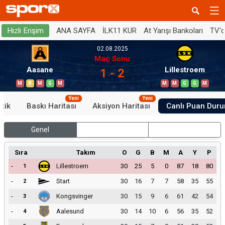
ANA SAYFA
İLK11 KUR
At Yarışı Bankoları
TV'
Hızlı Erişim
02.08.2025
Maç Sonu
Aasane
Lillestroem
1 - 2
M
B
M
G
M
M
M
G
G
M
Yeni
Yeni
stik
Baskı Haritası
Aksiyon Haritası
Canlı Puan Dur
Genel
İç Saha
Dış Saha
Sıra
Takım
O
G
B
M
A
Y
P
-
Lillestroem
30
25
5
0
87
18
80
1
-
Start
30
16
7
7
58
35
55
2
-
Kongsvinger
30
15
9
6
61
42
54
3
-
Aalesund
30
14
10
6
56
35
52
4