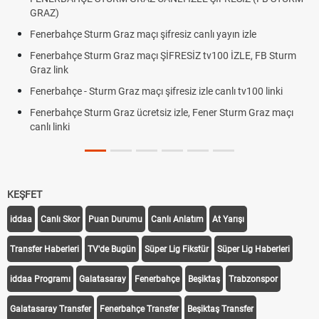
GRAZ)
Fenerbahçe Sturm Graz maçı şifresiz canlı yayın izle
Fenerbahçe Sturm Graz maçı ŞİFRESİZ tv100 İZLE, FB Sturm
Graz link
Fenerbahçe - Sturm Graz maçı şifresiz izle canlı tv100 linki
Fenerbahçe Sturm Graz ücretsiz izle, Fener Sturm Graz maçı
canlı linki
KEŞFET
iddaa
Canlı Skor
Puan Durumu
Canlı Anlatım
At Yarışı
Transfer Haberleri
TV'de Bugün
Süper Lig Fikstür
Süper Lig Haberleri
iddaa Programı
Galatasaray
Fenerbahçe
Beşiktaş
Trabzonspor
Galatasaray Transfer
Fenerbahçe Transfer
Beşiktaş Transfer