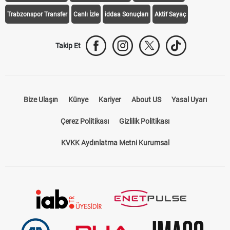
Trabzonspor Transfer
Canlı İzle
iddaa Sonuçları
Aktif Sayaç
Takip Et
Bize Ulaşın
Künye
Kariyer
About US
Yasal Uyarı
Çerez Politikası
Gizlilik Politikası
KVKK Aydınlatma Metni Kurumsal