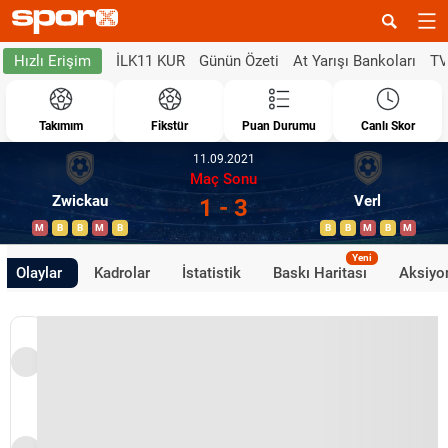
İLK11 KUR
Günün Özeti
At Yarışı Bankoları
TV
Hızlı Erişim
Takımım
Fikstür
Puan Durumu
Canlı Skor
11.09.2021
Maç Sonu
Zwickau
Verl
1 - 3
M
B
B
M
B
B
B
M
B
M
Yeni
Olaylar
Kadrolar
İstatistik
Baskı Haritası
Aksiyon