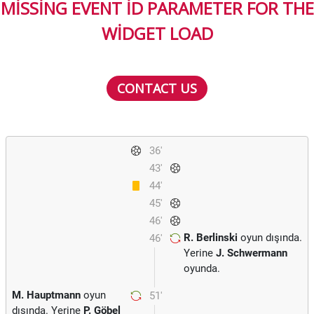
MISSING EVENT ID PARAMETER FOR THE
WIDGET LOAD
CONTACT US
36'
43'
44'
45'
46'
R. Berlinski
oyun dışında.
46'
Yerine
J. Schwermann
oyunda.
M. Hauptmann
oyun
51'
dışında. Yerine
P. Göbel