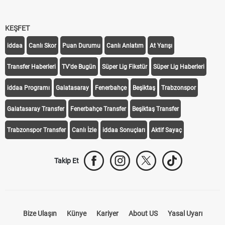
KEŞFET
iddaa
Canlı Skor
Puan Durumu
Canlı Anlatım
At Yarışı
Transfer Haberleri
TV'de Bugün
Süper Lig Fikstür
Süper Lig Haberleri
iddaa Programı
Galatasaray
Fenerbahçe
Beşiktaş
Trabzonspor
Galatasaray Transfer
Fenerbahçe Transfer
Beşiktaş Transfer
Trabzonspor Transfer
Canlı İzle
iddaa Sonuçları
Aktif Sayaç
Takip Et
Bize Ulaşın
Künye
Kariyer
About US
Yasal Uyarı