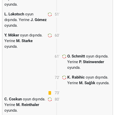
oyunda.
L. Lokotsch
oyun
51'
dışında. Yerine
J. Gómez
oyunda.
Y. Möker
oyun dışında.
60'
Yerine
M. Starke
oyunda.
O. Schmitt
oyun dışında.
61'
Yerine
P. Steinwender
oyunda.
K. Rabihic
oyun dışında.
72'
Yerine
M. Sağlık
oyunda.
73'
C. Coskun
oyun dışında.
80'
Yerine
M. Reinthaler
oyunda.