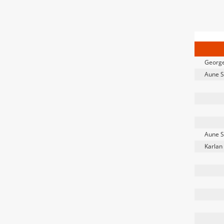
Georg
Aune S
Aune S
Karlan