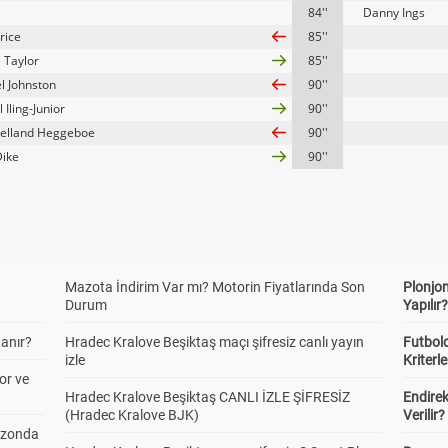
84''
Danny Ings
rice
85''
 Taylor
85''
l Johnston
90''
Iling-Junior
90''
elland Heggeboe
90''
Dike
90''
Mazota İndirim Var mı? Motorin Fiyatlarında Son
Plonjon
Durum
Yapılır
anır?
Hradec Kralove Beşiktaş maçı şifresiz canlı yayın
Futbold
izle
Kriterle
or ve
Hradec Kralove Beşiktaş CANLI İZLE ŞİFRESİZ
Endire
(Hradec Kralove BJK)
Verilir?
ezonda