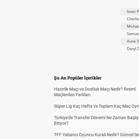
Isaac P
Charlie
Michae
Samuel 
Aune S
Daryl 
Şu An Popüler İçerikler
Hazırlık Maçı ve Dostluk Maçı Nedir? Resmî
Maçlardan Farkları
Süper Lig Kaç Hafta ve Toplam Kaç Maç Oyn
Türkiye'de Transfer Dönemi Ne Zaman Başlıy
Bitiyor?
TFF Yabancı Oyuncu Kuralı Nedir? Güncel S