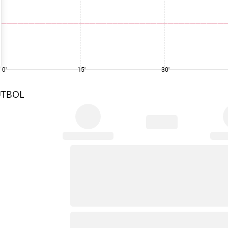
0'
15'
30'
UTBOL