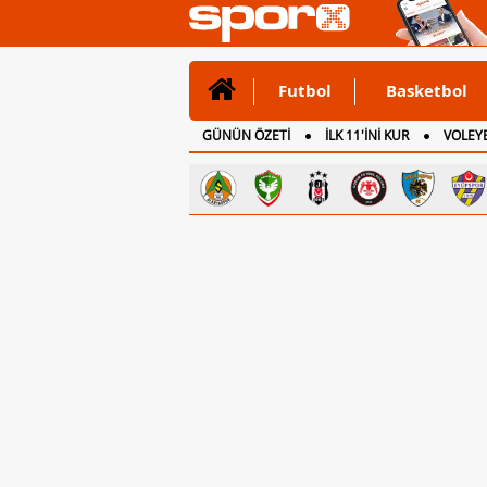
Futbol
Basketbol
GÜNÜN ÖZETİ
İLK 11'İNİ KUR
VOLEYB
CANLI ANLATIM
İNGİLTERE