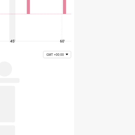
45'
60'
75'
GMT +00:00