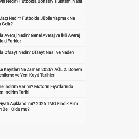
is Nedir? Futbolda Bonservis Sistemi Nasıl
 Maçı Nedir? Futbolda Jübile Yapmak Ne
 Gelir?
a Averaj Nedir? Genel Averaj ve İkili Averaj
aki Farklar
da Ofsayt Nedir? Ofsayt Nasıl ve Neden
ise Kayıtları Ne Zaman 2026? AÖL 2. Dönem
enileme ve Yeni Kayıt Tarihleri
e İndirim Var mı? Motorin Fiyatlarında
n İndirim Tarihi
Fiyatı Açıklandı mı? 2026 TMO Fındık Alım
rı Belli Oldu mu?