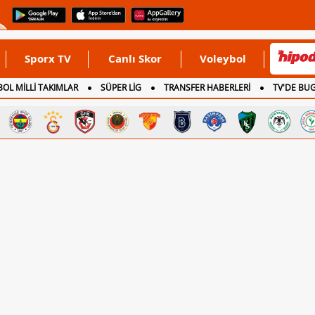
Sporx TV
Canlı Skor
Voleybol
OL MİLLİ TAKIMLAR
SÜPER LİG
TRANSFER HABERLERİ
TV'DE BU