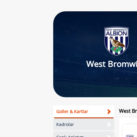
West Bromw
West Br
Goller & Kartlar
Kadrolar