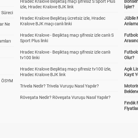
Hradec Kralove Beşiktaş maçı şifresiz S Sport Plus
Bonserv
izle, Hradec Kralove BJK link
İşler?
 Süreci
Hradec Kralove Beşiktaş ücretsiz izle, Hradec
Jübile
Kralove BJK maçı canlı linki
Anlama
ar Ne
Hradec Kralove - Beşiktaş maçı şifresiz izle canlı S
Futbold
Sport Plus linki
Arasınd
amları
Hradec Kralove - Beşiktaş maçı şifresiz izle canlı
Futbol
tv100 linki
Olur?
Hradec Kralove Beşiktaş maçı şifresiz tv100 izle,
Açık L
Hradec Kralove BJK link
Kayıt Y
? ÖSYM
Trivela Nedir? Trivela Vuruşu Nasıl Yapılır?
Motorin
Beklene
Röveşata Nedir? Röveşata Vuruşu Nasıl Yapılır?
Fındık 
Fiyatla