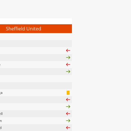
Sheffield United
e
ga
ll
n
d