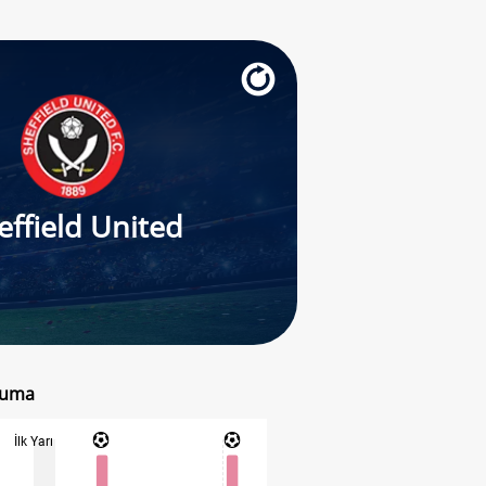
effield United
 Cuma
İlk Yarı