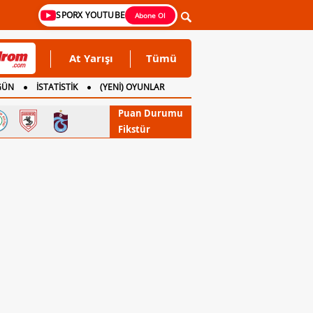
SPORX YOUTUBE
Abone Ol
At Yarışı
Tümü
GÜN
İSTATİSTİK
(YENİ) OYUNLAR
Puan Durumu
Fikstür