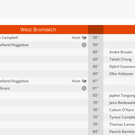
West Bromwich
e Campbell
50''
elland Heggeboe
50''
60''
Andre Brooks
60''
Tahith Chong
60''
Djibril Soumar
60''
Ollie Arblaster
elland Heggeboe
61''
 Grant
61''
65''
Japhet Tangan
70''
Jairo Riedewald
70''
Callum O'Hare
70''
Tyrese Campbe
70''
Thomas Canno
84''
Patrick Bamfor