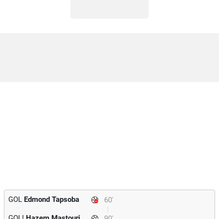
GOL
Edmond Tapsoba
60'
GOL!
Hazem Mastouri
90'