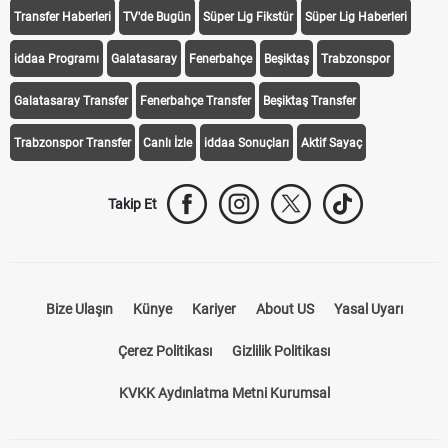
Transfer Haberleri
TV'de Bugün
Süper Lig Fikstür
Süper Lig Haberleri
iddaa Programı
Galatasaray
Fenerbahçe
Beşiktaş
Trabzonspor
Galatasaray Transfer
Fenerbahçe Transfer
Beşiktaş Transfer
Trabzonspor Transfer
Canlı İzle
iddaa Sonuçları
Aktif Sayaç
Takip Et
Bize Ulaşın
Künye
Kariyer
About US
Yasal Uyarı
Çerez Politikası
Gizlilik Politikası
KVKK Aydınlatma Metni Kurumsal