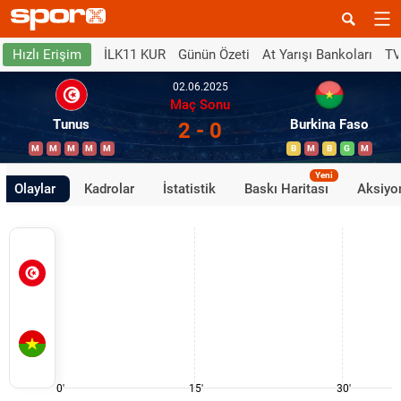
İLK11 KUR
Günün Özeti
At Yarışı Bankoları
TV
Hızlı Erişim
02.06.2025
Maç Sonu
Tunus
Burkina Faso
2 - 0
M
M
M
M
M
B
M
B
G
M
Yeni
Olaylar
Kadrolar
İstatistik
Baskı Haritası
Aksiyon
0'
15'
30'