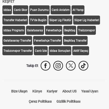
KEŞFET
iddaa
Canlı Skor
Puan Durumu
Canlı Anlatım
At Yarışı
Transfer Haberleri
TV'de Bugün
Süper Lig Fikstür
Süper Lig Haberleri
iddaa Programı
Galatasaray
Fenerbahçe
Beşiktaş
Trabzonspor
Galatasaray Transfer
Fenerbahçe Transfer
Beşiktaş Transfer
Trabzonspor Transfer
Canlı İzle
iddaa Sonuçları
Aktif Sayaç
Takip Et
Bize Ulaşın
Künye
Kariyer
About US
Yasal Uyarı
Çerez Politikası
Gizlilik Politikası