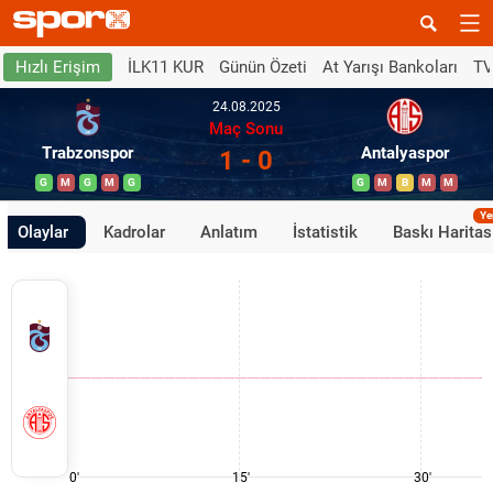
İLK11 KUR
Günün Özeti
At Yarışı Bankoları
TV
Hızlı Erişim
24.08.2025
Maç Sonu
Trabzonspor
Antalyaspor
1 - 0
G
M
G
M
G
G
M
B
M
M
Ye
Olaylar
Kadrolar
Anlatım
İstatistik
Baskı Haritas
0'
15'
30'