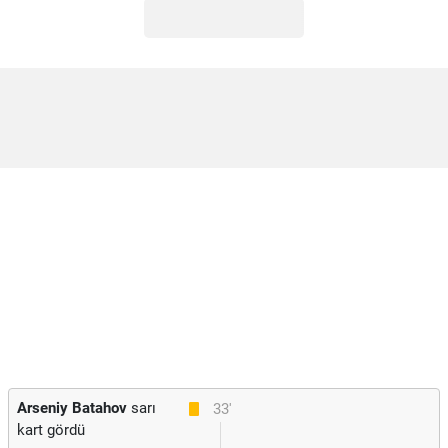
Arseniy Batahov
sarı
33'
kart gördü