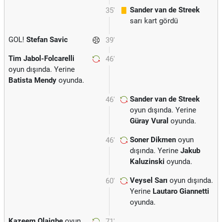
Sander van de Streek
35'
sarı kart gördü
GOL!
Stefan Savic
39'
Tim Jabol-Folcarelli
46'
oyun dışında. Yerine
Batista Mendy
oyunda.
Sander van de Streek
46'
oyun dışında. Yerine
Güray Vural
oyunda.
Soner Dikmen
oyun
46'
dışında. Yerine
Jakub
Kaluzinski
oyunda.
Veysel Sarı
oyun dışında.
60'
Yerine
Lautaro Giannetti
oyunda.
Kazeem Olaigbe
oyun
71'