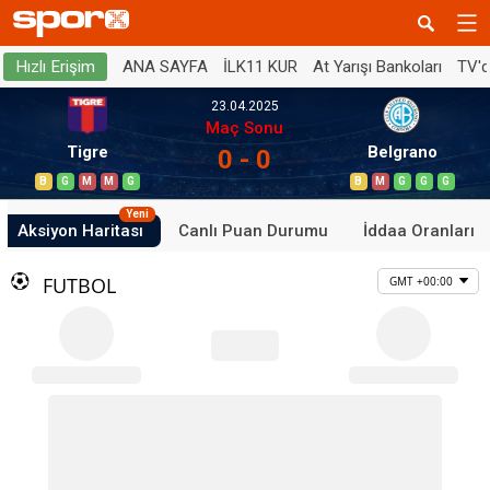
ANA SAYFA
İLK11 KUR
At Yarışı Bankoları
TV'
Hızlı Erişim
23.04.2025
Maç Sonu
Tigre
Belgrano
0 - 0
B
G
M
M
G
B
M
G
G
G
Yeni
Aksiyon Haritası
Canlı Puan Durumu
İddaa Oranları
FUTBOL
GMT +00:00