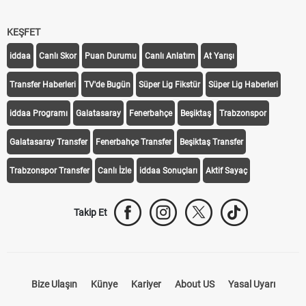
KEŞFET
iddaa
Canlı Skor
Puan Durumu
Canlı Anlatım
At Yarışı
Transfer Haberleri
TV'de Bugün
Süper Lig Fikstür
Süper Lig Haberleri
iddaa Programı
Galatasaray
Fenerbahçe
Beşiktaş
Trabzonspor
Galatasaray Transfer
Fenerbahçe Transfer
Beşiktaş Transfer
Trabzonspor Transfer
Canlı İzle
iddaa Sonuçları
Aktif Sayaç
Takip Et
Bize Ulaşın
Künye
Kariyer
About US
Yasal Uyarı