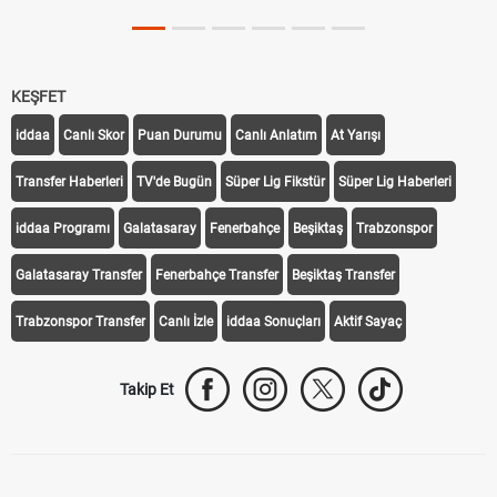
KEŞFET
iddaa
Canlı Skor
Puan Durumu
Canlı Anlatım
At Yarışı
Transfer Haberleri
TV'de Bugün
Süper Lig Fikstür
Süper Lig Haberleri
iddaa Programı
Galatasaray
Fenerbahçe
Beşiktaş
Trabzonspor
Galatasaray Transfer
Fenerbahçe Transfer
Beşiktaş Transfer
Trabzonspor Transfer
Canlı İzle
iddaa Sonuçları
Aktif Sayaç
Takip Et