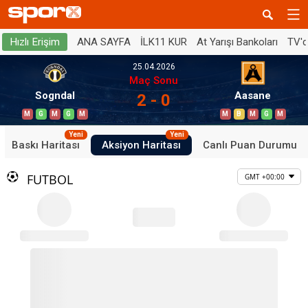
ANA SAYFA
İLK11 KUR
At Yarışı Bankoları
TV'
Hızlı Erişim
25.04.2026
Maç Sonu
Sogndal
Aasane
2 - 0
M
G
M
G
M
M
B
M
G
M
Yeni
Yeni
Baskı Haritası
Aksiyon Haritası
Canlı Puan Durumu
FUTBOL
GMT +00:00