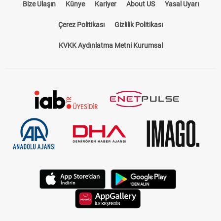
Bize Ulaşın
Künye
Kariyer
About US
Yasal Uyarı
Çerez Politikası
Gizlilik Politikası
KVKK Aydınlatma Metni Kurumsal