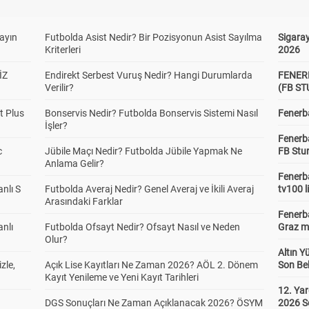
yayın
Futbolda Asist Nedir? Bir Pozisyonun Asist Sayılma
Sigaray
Kriterleri
2026
İZ
Endirekt Serbest Vuruş Nedir? Hangi Durumlarda
FENER
Verilir?
(FB S
t Plus
Bonservis Nedir? Futbolda Bonservis Sistemi Nasıl
Fenerba
İşler?
Fenerb
c
Jübile Maçı Nedir? Futbolda Jübile Yapmak Ne
FB Stu
Anlama Gelir?
Fenerba
anlı S
Futbolda Averaj Nedir? Genel Averaj ve İkili Averaj
tv100 l
Arasındaki Farklar
Fenerba
anlı
Futbolda Ofsayt Nedir? Ofsayt Nasıl ve Neden
Graz ma
Olur?
Altın Y
zle,
Açık Lise Kayıtları Ne Zaman 2026? AÖL 2. Dönem
Son Bek
Kayıt Yenileme ve Yeni Kayıt Tarihleri
12. Yar
DGS Sonuçları Ne Zaman Açıklanacak 2026? ÖSYM
2026 S