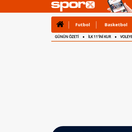
Futbol
Basketbol
GÜNÜN ÖZETİ
İLK 11'İNİ KUR
VOLEYB
CANLI ANLATIM
İNGİLTERE