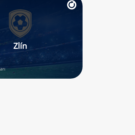
Zlín
arı