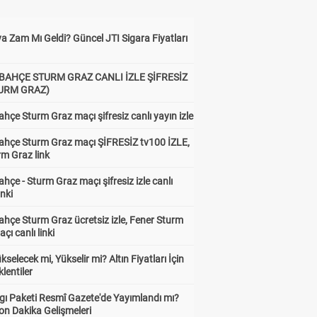
a Zam Mı Geldi? Güncel JTI Sigara Fiyatları
BAHÇE STURM GRAZ CANLI İZLE ŞİFRESİZ
TURM GRAZ)
hçe Sturm Graz maçı şifresiz canlı yayın izle
ahçe Sturm Graz maçı ŞİFRESİZ tv100 İZLE,
rm Graz link
hçe - Sturm Graz maçı şifresiz izle canlı
inki
hçe Sturm Graz ücretsiz izle, Fener Sturm
çı canlı linki
ükselecek mi, Yükselir mi? Altın Fiyatları İçin
lentiler
gı Paketi Resmî Gazete'de Yayımlandı mı?
on Dakika Gelişmeleri