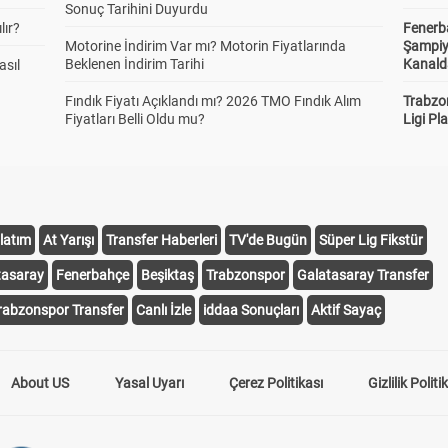
Sonuç Tarihini Duyurdu
lır?
Fenerb
Motorine İndirim Var mı? Motorin Fiyatlarında
Şampiy
Beklenen İndirim Tarihi
Kanald
asıl
Fındık Fiyatı Açıklandı mı? 2026 TMO Fındık Alım
Trabzo
Fiyatları Belli Oldu mu?
Ligi Pla
latım
At Yarışı
Transfer Haberleri
TV'de Bugün
Süper Lig Fikstür
tasaray
Fenerbahçe
Beşiktaş
Trabzonspor
Galatasaray Transfer
rabzonspor Transfer
Canlı İzle
iddaa Sonuçları
Aktif Sayaç
About US
Yasal Uyarı
Çerez Politikası
Gizlilik Politi