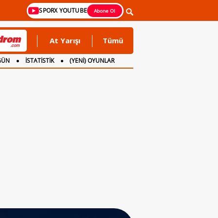
SPORX YOUTUBE
Abone Ol
At Yarışı
Tümü
GÜN
İSTATİSTİK
(YENİ) OYUNLAR