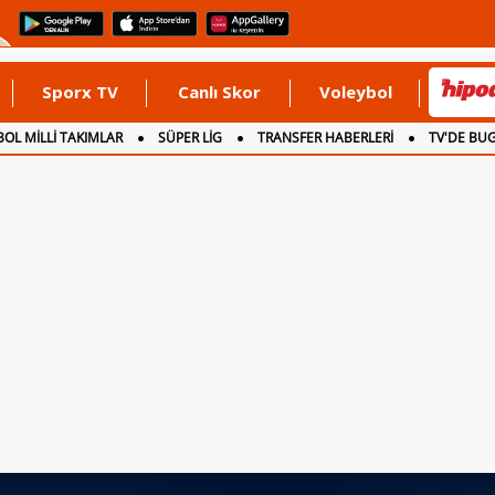
Sporx TV
Canlı Skor
Voleybol
OL MİLLİ TAKIMLAR
SÜPER LİG
TRANSFER HABERLERİ
TV'DE BU