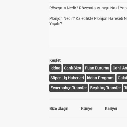
Röveşata Nedir? Röveşata Vuruşu Nasıl Yapı
Plonjon Nedir? Kalecilikte Plonjon Hareketi N
Yapılır?
Keşfet
iddaa
Canlı Skor
Puan Durumu
Canlı An
Süper Lig Haberleri
iddaa Programı
Gala
Fenerbahçe Transfer
Beşiktaş Transfer
T
Bize Ulaşın
Künye
Kariyer