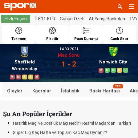
İLK11 KUR
Günün Özeti
At Yarışı Bankoları
TV'
Hızlı Erişim
Takımım
Fikstür
Puan Durumu
Canlı Skor
14.03.2021
Maç Sonu
Sheffield
Norwich City
1 - 2
Wednesday
M
G
G
B
G
M
M
B
B
M
Yeni
Olaylar
Kadrolar
İstatistik
Baskı Haritası
Aks
Şu An Popüler İçerikler
Hazırlık Maçı ve Dostluk Maçı Nedir? Resmî Maçlardan Farkları
Süper Lig Kaç Hafta ve Toplam Kaç Maç Oynanır?