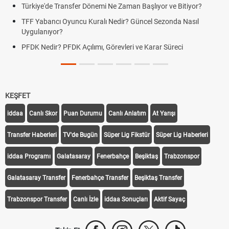
Türkiye'de Transfer Dönemi Ne Zaman Başlıyor ve Bitiyor?
TFF Yabancı Oyuncu Kuralı Nedir? Güncel Sezonda Nasıl
Uygulanıyor?
PFDK Nedir? PFDK Açılımı, Görevleri ve Karar Süreci
KEŞFET
iddaa
Canlı Skor
Puan Durumu
Canlı Anlatım
At Yarışı
Transfer Haberleri
TV'de Bugün
Süper Lig Fikstür
Süper Lig Haberleri
iddaa Programı
Galatasaray
Fenerbahçe
Beşiktaş
Trabzonspor
Galatasaray Transfer
Fenerbahçe Transfer
Beşiktaş Transfer
Trabzonspor Transfer
Canlı İzle
iddaa Sonuçları
Aktif Sayaç