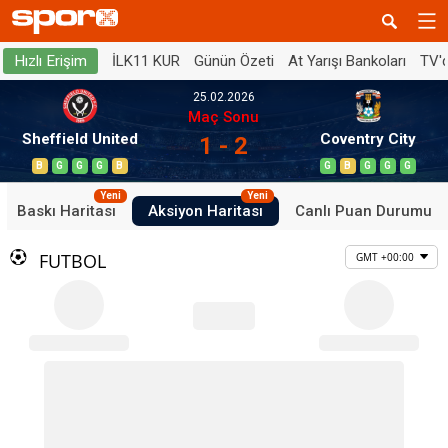
İLK11 KUR
Günün Özeti
At Yarışı Bankoları
TV'
Hızlı Erişim
25.02.2026
Maç Sonu
Sheffield United
Coventry City
1 - 2
B
G
G
G
B
G
B
G
G
G
Yeni
Yeni
Baskı Haritası
Aksiyon Haritası
Canlı Puan Durumu
FUTBOL
GMT +00:00