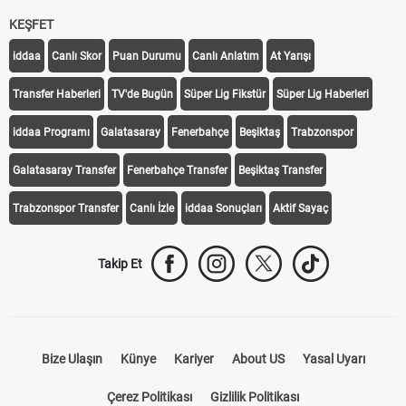
KEŞFET
iddaa
Canlı Skor
Puan Durumu
Canlı Anlatım
At Yarışı
Transfer Haberleri
TV'de Bugün
Süper Lig Fikstür
Süper Lig Haberleri
iddaa Programı
Galatasaray
Fenerbahçe
Beşiktaş
Trabzonspor
Galatasaray Transfer
Fenerbahçe Transfer
Beşiktaş Transfer
Trabzonspor Transfer
Canlı İzle
iddaa Sonuçları
Aktif Sayaç
Takip Et
Bize Ulaşın
Künye
Kariyer
About US
Yasal Uyarı
Çerez Politikası
Gizlilik Politikası