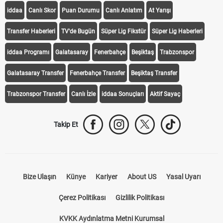
iddaa
Canlı Skor
Puan Durumu
Canlı Anlatım
At Yarışı
Transfer Haberleri
TV'de Bugün
Süper Lig Fikstür
Süper Lig Haberleri
iddaa Programı
Galatasaray
Fenerbahçe
Beşiktaş
Trabzonspor
Galatasaray Transfer
Fenerbahçe Transfer
Beşiktaş Transfer
Trabzonspor Transfer
Canlı İzle
iddaa Sonuçları
Aktif Sayaç
Takip Et
Bize Ulaşın
Künye
Kariyer
About US
Yasal Uyarı
Çerez Politikası
Gizlilik Politikası
KVKK Aydınlatma Metni Kurumsal