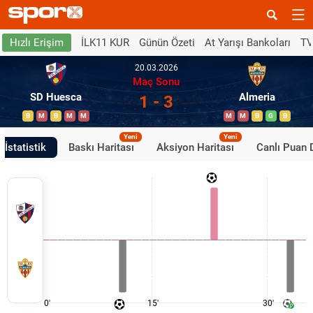
İLK11 KUR
Günün Özeti
At Yarışı Bankoları
TV
Hızlı Erişim
20.03.2026
Maç Sonu
SD Huesca
Almeria
1 - 3
B
M
B
M
M
M
M
B
G
B
Yeni
Yeni
İstatistik
Baskı Haritası
Aksiyon Haritası
Canlı Puan
0'
15'
30'