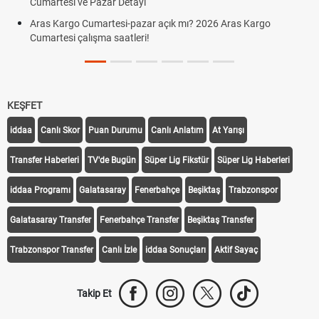
Cumartesi ve Pazar Detayı
Aras Kargo Cumartesi-pazar açık mı? 2026 Aras Kargo
Cumartesi çalışma saatleri!
KEŞFET
iddaa
Canlı Skor
Puan Durumu
Canlı Anlatım
At Yarışı
Transfer Haberleri
TV'de Bugün
Süper Lig Fikstür
Süper Lig Haberleri
iddaa Programı
Galatasaray
Fenerbahçe
Beşiktaş
Trabzonspor
Galatasaray Transfer
Fenerbahçe Transfer
Beşiktaş Transfer
Trabzonspor Transfer
Canlı İzle
iddaa Sonuçları
Aktif Sayaç
Takip Et