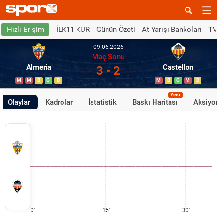
İLK11 KUR
Günün Özeti
At Yarışı Bankoları
TV
Hızlı Erişim
09.06.2026
Maç Sonu
Almeria
Castellon
3 - 2
M
M
B
G
B
M
B
G
M
B
Yeni
Olaylar
Kadrolar
İstatistik
Baskı Haritası
Aksiyon
0'
15'
30'