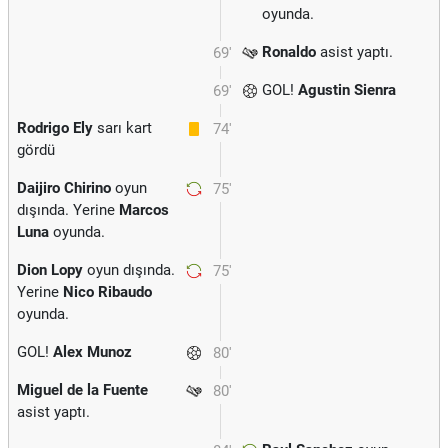
oyunda.
Ronaldo
asist yaptı.
69'
GOL!
Agustin Sienra
69'
Rodrigo Ely
sarı kart
74'
gördü
Daijiro Chirino
oyun
75'
dışında. Yerine
Marcos
Luna
oyunda.
Dion Lopy
oyun dışında.
75'
Yerine
Nico Ribaudo
oyunda.
GOL!
Alex Munoz
80'
Miguel de la Fuente
80'
asist yaptı.