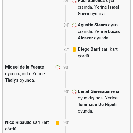
Raul Sanchez
oyun
84'
dışında. Yerine
Israel
Suero
oyunda.
Agustin Sienra
oyun
84'
dışında. Yerine
Lucas
Alcazar
oyunda.
Diego Barri
sarı kart
87'
gördü
Miguel de la Fuente
90'
oyun dışında. Yerine
Thalys
oyunda.
Benat Gerenabarrena
90'
oyun dışında. Yerine
Tommaso De Nipoti
oyunda.
Nico Ribaudo
sarı kart
90'
gördü