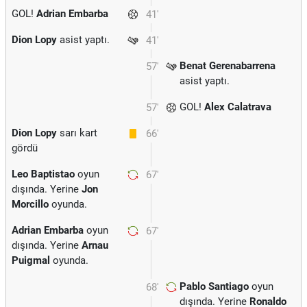
GOL!
Adrian Embarba
41'
Dion Lopy
asist yaptı.
41'
Benat Gerenabarrena
57'
asist yaptı.
GOL!
Alex Calatrava
57'
Dion Lopy
sarı kart
66'
gördü
Leo Baptistao
oyun
67'
dışında. Yerine
Jon
Morcillo
oyunda.
Adrian Embarba
oyun
67'
dışında. Yerine
Arnau
Puigmal
oyunda.
Pablo Santiago
oyun
68'
dışında. Yerine
Ronaldo