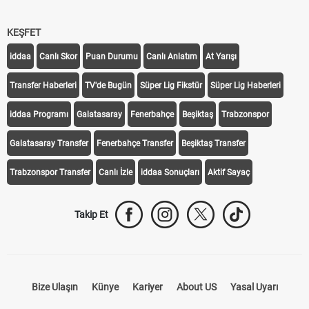
KEŞFET
iddaa
Canlı Skor
Puan Durumu
Canlı Anlatım
At Yarışı
Transfer Haberleri
TV'de Bugün
Süper Lig Fikstür
Süper Lig Haberleri
iddaa Programı
Galatasaray
Fenerbahçe
Beşiktaş
Trabzonspor
Galatasaray Transfer
Fenerbahçe Transfer
Beşiktaş Transfer
Trabzonspor Transfer
Canlı İzle
iddaa Sonuçları
Aktif Sayaç
Takip Et
Bize Ulaşın
Künye
Kariyer
About US
Yasal Uyarı