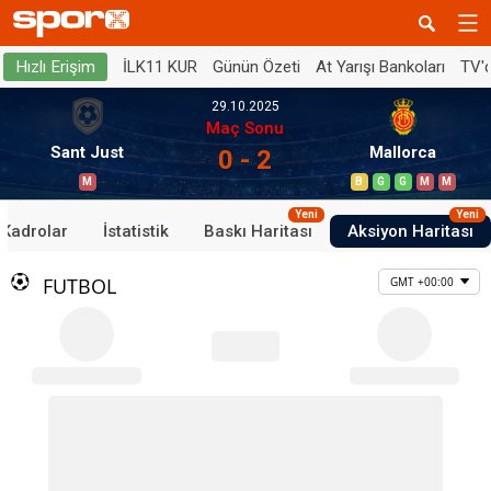
İLK11 KUR
Günün Özeti
At Yarışı Bankoları
TV'
Hızlı Erişim
29.10.2025
Maç Sonu
Sant Just
Mallorca
0 - 2
M
B
G
G
M
M
Yeni
Yeni
Kadrolar
İstatistik
Baskı Haritası
Aksiyon Haritası
FUTBOL
GMT +00:00